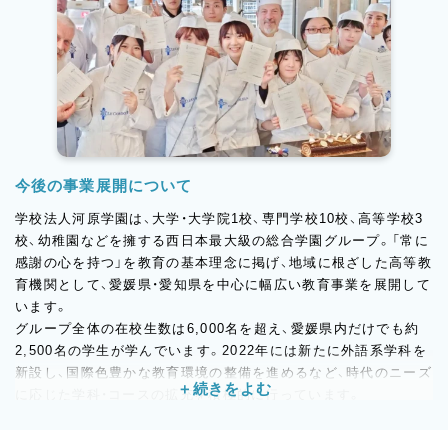
今後の事業展開について
学校法人河原学園は、大学・大学院1校、専門学校10校、高等学校3
校、幼稚園などを擁する西日本最大級の総合学園グループ。「常に
感謝の心を持つ」を教育の基本理念に掲げ、地域に根ざした高等教
育機関として、愛媛県・愛知県を中心に幅広い教育事業を展開して
います。
グループ全体の在校生数は6,000名を超え、愛媛県内だけでも約
2,500名の学生が学んでいます。2022年には新たに外語系学科を
新設し、国際色豊かな教育環境の整備を進めるなど、時代のニーズ
に応じた学科・コースの拡充を積極的に行っています。
パティシエ・ブランジェ科においても、製菓衛生師の資格取得支援
に加え、カフェ専攻の新設やドイツでの海外研修の実施など、学生