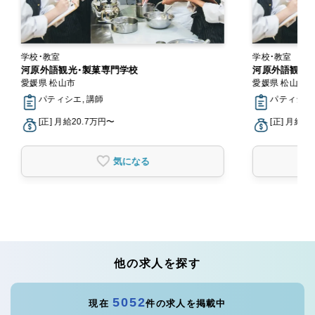
学校・教室
学校・教室
河原外語観光・製菓専門学校
河原外語観光
愛媛県 松山市
愛媛県 松山市
パティシエ, 講師
パティシエ,
[正] 月給20.7万円〜
[正] 月給2
気になる
他の求人を探す
5052
現在
件の求人を掲載中