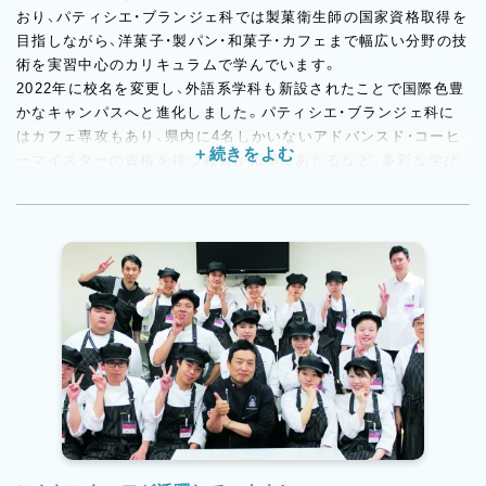
おり、パティシエ・ブランジェ科では製菓衛生師の国家資格取得を
目指しながら、洋菓子・製パン・和菓子・カフェまで幅広い分野の技
術を実習中心のカリキュラムで学んでいます。
2022年に校名を変更し、外語系学科も新設されたことで国際色豊
かなキャンパスへと進化しました。パティシエ・ブランジェ科に
はカフェ専攻もあり、県内に4名しかいないアドバンスド・コーヒ
ーマイスターの資格を持つ教員が指導にあたるなど、多彩な学び
の環境が整っています。ドイツ国立製パン学校での海外研修や、
愛媛県主催の製菓コンテストへの出場など、学生が実践力を磨け
る機会も豊富です。
松山市の繁華街に位置しているためアクセスも良好で、市内各所
から通勤しやすい立地も魅力のひとつです。