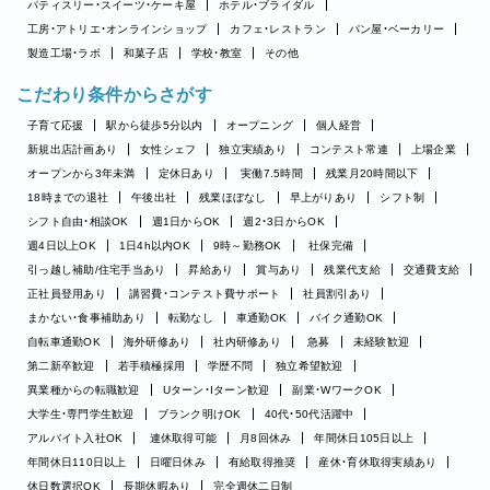
パティスリー・スイーツ・ケーキ屋
ホテル・ブライダル
工房・アトリエ・オンラインショップ
カフェ・レストラン
パン屋・ベーカリー
製造工場・ラボ
和菓子店
学校・教室
その他
こだわり条件からさがす
子育て応援
駅から徒歩5分以内
オープニング
個人経営
新規出店計画あり
女性シェフ
独立実績あり
コンテスト常連
上場企業
オープンから3年未満
定休日あり
実働7.5時間
残業月20時間以下
18時までの退社
午後出社
残業ほぼなし
早上がりあり
シフト制
シフト自由・相談OK
週1日からOK
週2・3日からOK
週4日以上OK
1日4h以内OK
9時～勤務OK
社保完備
引っ越し補助/住宅手当あり
昇給あり
賞与あり
残業代支給
交通費支給
正社員登用あり
講習費・コンテスト費サポート
社員割引あり
まかない・食事補助あり
転勤なし
車通勤OK
バイク通勤OK
自転車通勤OK
海外研修あり
社内研修あり
急募
未経験歓迎
第二新卒歓迎
若手積極採用
学歴不問
独立希望歓迎
異業種からの転職歓迎
Uターン・Iターン歓迎
副業・WワークOK
大学生・専門学生歓迎
ブランク明けOK
40代・50代活躍中
アルバイト入社OK
連休取得可能
月8回休み
年間休日105日以上
年間休日110日以上
日曜日休み
有給取得推奨
産休・育休取得実績あり
休日数選択OK
長期休暇あり
完全週休二日制