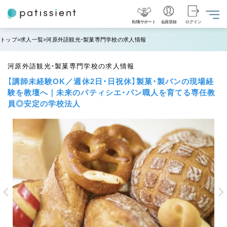
転職サポート
会員登録
ログイン
トップ
求人一覧
河原外語観光・製菓専門学校の求人情報
河原外語観光・製菓専門学校の求人情報
【講師未経験OK／週休2日・日祝休】製菓・製パンの現場経
験を教壇へ｜未来のパティシエ・パン職人を育てる専任教
員◎安定の学校法人