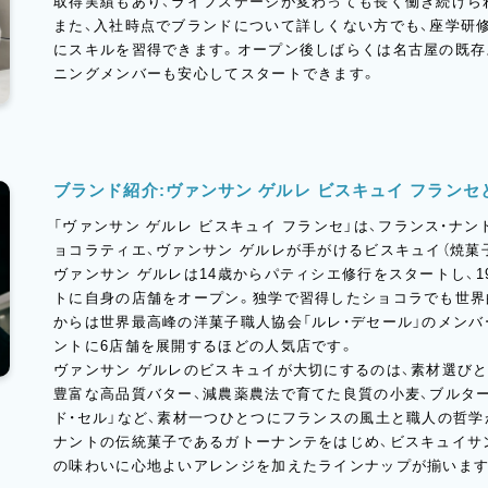
取得実績もあり、ライフステージが変わっても長く働き続けら
また、入社時点でブランドについて詳しくない方でも、座学研修
にスキルを習得できます。オープン後しばらくは名古屋の既存
ニングメンバーも安心してスタートできます。
ブランド紹介:ヴァンサン ゲルレ ビスキュイ フランセ
「ヴァンサン ゲルレ ビスキュイ フランセ」は、フランス・ナ
ョコラティエ、ヴァンサン ゲルレが手がけるビスキュイ（焼菓
ヴァンサン ゲルレは14歳からパティシエ修行をスタートし、19
トに自身の店舗をオープン。独学で習得したショコラでも世界的
からは世界最高峰の洋菓子職人協会「ルレ・デセール」のメン
ントに6店舗を展開するほどの人気店です。
ヴァンサン ゲルレのビスキュイが大切にするのは、素材選び
豊富な高品質バター、減農薬農法で育てた良質の小麦、ブルター
ド・セル」など、素材一つひとつにフランスの風土と職人の哲学
ナントの伝統菓子であるガトーナンテをはじめ、ビスキュイサ
の味わいに心地よいアレンジを加えたラインナップが揃います