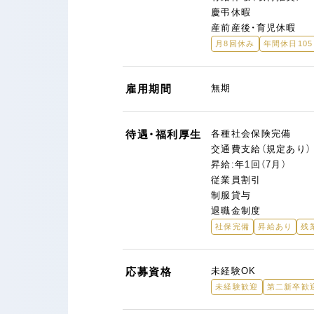
慶弔休暇
産前産後・育児休暇
月8回休み
年間休日10
雇用期間
無期
待遇・福利厚生
各種社会保険完備
交通費支給（規定あり）
昇給:年1回（7月）
従業員割引
制服貸与
退職金制度
社保完備
昇給あり
残
応募資格
未経験OK
未経験歓迎
第二新卒歓