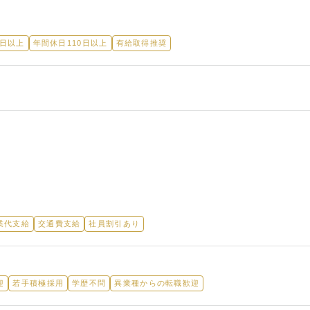
5日以上
年間休日110日以上
有給取得推奨
業代支給
交通費支給
社員割引あり
迎
若手積極採用
学歴不問
異業種からの転職歓迎