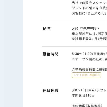
当社では販売スタッフ
ブランドの魅力を直接
お客様に「また来るね
給与
月給 260,000円〜
※上記給与には、固定残
※試用期間3ヶ月（待遇
勤務時間
8:30〜21:00（実働8
※オープン前のため、
月平均残業時間:10時
シフト自由・相談OK
休日休暇
月8〜10日休み（シフト
年間休日110日
有給休暇（取得推奨）