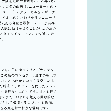
、大阪初進出の新店舗。2026年7月、
す。店名の由来は、ニューヨークのト
ストリート）」。クラシカルなデザイナ
タイルへのこだわりを持つニューリ
歴史ある老舗と最新トレンドが共存
を大阪に根付かせることが、この店の
Yスタイルイタリアンまでを通じ、料
す。
パンを片手にゆっくりとブランチを
がこの店のコンセプト。週末の朝はフ
ンパンとあわせてゆっくり楽しめる
た特注ブリオッシュを使ったフレン
とり濃厚な仕上がりです。甘さを控え
す。また100平米を超える開放的な
ツとして機能する店づくりを徹底。
異なる顔を持つ特別な場所です。