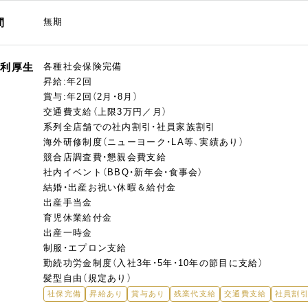
間
無期
福利厚生
各種社会保険完備
昇給:年2回
賞与:年2回（2月・8月）
交通費支給（上限3万円／月）
系列全店舗での社内割引・社員家族割引
海外研修制度（ニューヨーク・LA等、実績あり）
競合店調査費・懇親会費支給
社内イベント（BBQ・新年会・食事会）
結婚・出産お祝い休暇＆給付金
出産手当金
育児休業給付金
出産一時金
制服・エプロン支給
勤続功労金制度（入社3年・5年・10年の節目に支給）
髪型自由（規定あり）
社保完備
昇給あり
賞与あり
残業代支給
交通費支給
社員割