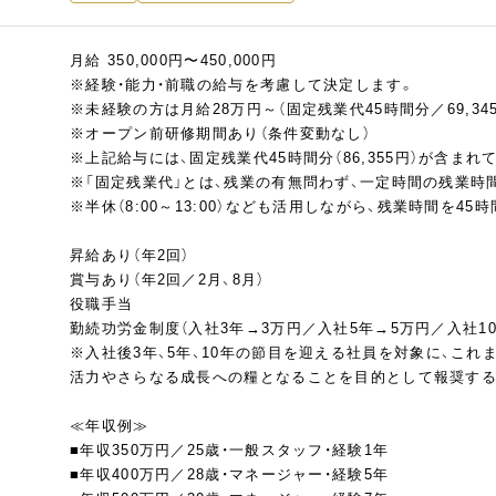
月給 350,000円〜450,000円
※経験・能力・前職の給与を考慮して決定します。
※未経験の方は月給28万円～（固定残業代45時間分／69,34
※オープン前研修期間あり（条件変動なし）
※上記給与には、固定残業代45時間分（86,355円）が含ま
※「固定残業代」とは、残業の有無問わず、一定時間の残業時
※半休（8:00～13:00）なども活用しながら、残業時間を4
昇給あり（年2回）
賞与あり（年2回／2月、8月）
役職手当
勤続功労金制度（入社3年→3万円／入社5年→5万円／入社10
※入社後3年、5年、10年の節目を迎える社員を対象に、こ
活力やさらなる成長への糧となることを目的として報奨する
≪年収例≫
■年収350万円／25歳・一般スタッフ・経験1年
■年収400万円／28歳・マネージャー・経験5年