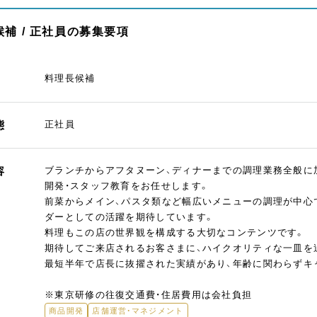
補 / 正社員の募集要項
料理長候補
態
正社員
容
ブランチからアフタヌーン、ディナーまでの調理業務全般に
開発・スタッフ教育をお任せします。
前菜からメイン、パスタ類など幅広いメニューの調理が中心
ダーとしての活躍を期待しています。
料理もこの店の世界観を構成する大切なコンテンツです。
期待してご来店されるお客さまに、ハイクオリティな一皿を
最短半年で店長に抜擢された実績があり、年齢に関わらずキ
※東京研修の往復交通費・住居費用は会社負担
商品開発
店舗運営・マネジメント