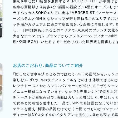
東京を中心に10店舗を展開するMERCER OFFICEが手掛ける
各線心斎橋駅より徒歩4分・話題の新設ビル4階にオープンしま
ライベッカ＆SOHOエリアに走る「MERCER ST.（マーサー
ーズホテルと個性的なショップが軒を連ねるこのエリアで、ス
ッチ層がカジュアルに過ごす空気感を、心斎橋に再現します。
し、一日中活気あふれるこのエリアで、東京発のブランチ文化
大きなテーマです。ブランチからアフタヌーン、ディナーのN
理・空間・BGMにいたるまでこだわりぬいた世界観を提供しま
お店のこだわり、商品についてご紹介
「忙しなく食事を済ませるのではなく、平日の昼間からシャン
楽しむ」。NYやLAのライフスタイルをそのまま体験できるの
レンチトーストやオムレツ、パンケーキが並び、ミモザやシャ
メニュー構成になっています。なかでも専用レシピで焼き上げ
チトーストが看板商品で、表面はカリッと香ばしく、中はしっ
て食事との相性を追求した一品で、SNSでも話題になっていま
テラスを備え、料理の品質だけでなく空間そのものがコンテン
ディナーはNYスタイルのイタリアンを提供し、昼から夜まで