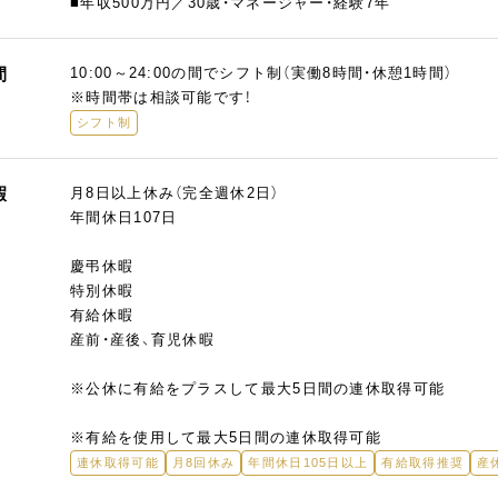
■年収500万円／30歳・マネージャー・経験7年
間
10:00～24:00の間でシフト制（実働8時間・休憩1時間）
※時間帯は相談可能です！
シフト制
暇
月8日以上休み（完全週休2日）
年間休日107日
慶弔休暇
特別休暇
有給休暇
産前・産後、育児休暇
※公休に有給をプラスして最大5日間の連休取得可能
※有給を使用して最大5日間の連休取得可能
連休取得可能
月8回休み
年間休日105日以上
有給取得推奨
産