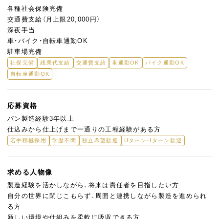
各種社会保険完備
交通費支給（月上限20,000円）
深夜手当
車・バイク・自転車通勤OK
駐車場完備
社保完備
残業代支給
交通費支給
車通勤OK
バイク通勤OK
自転車通勤OK
応募資格
パン製造経験3年以上
仕込みから仕上げまで一通りの工程経験がある方
若手積極採用
学歴不問
独立希望歓迎
Uターン・Iターン歓迎
求める人物像
製造経験を活かしながら、将来は責任者を目指したい方
自分の世界に閉じこもらず、周囲と連携しながら製造を進められ
る方
新しい環境や仕組みを柔軟に吸収できる方