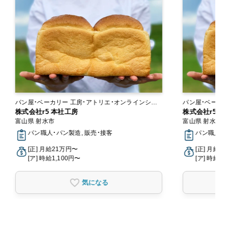
パン屋・ベーカリー 工房・アトリエ・オンラインショ
パン屋・ベーカリー 工房・アトリエ・オン
ップ
株式会社r5 本社工房
ップ
株式会社r5 
富山県 射水市
富山県 射水市
パン職人・パン製造, 販売・接客
パン職人・パ
[正] 月給21万円〜
[正] 月給2
[ア] 時給1,100円〜
[ア] 時給1,
気になる