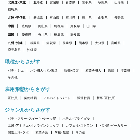
北海道・東北
北海道
宮城県
青森県
岩手県
秋田県
山形県
福島県
北陸・甲信越
新潟県
富山県
石川県
福井県
山梨県
長野県
中国
広島県
岡山県
島根県
鳥取県
山口県
四国
愛媛県
香川県
徳島県
高知県
九州・沖縄
福岡県
佐賀県
長崎県
熊本県
大分県
宮崎県
鹿児島県
沖縄県
職種からさがす
パティシエ
パン職人・パン製造
販売・接客
和菓子職人
講師
本部職
その他
雇用形態からさがす
正社員
契約社員
アルバイト・パート
派遣社員
新卒（正社員）
ジャンルからさがす
パティスリー・スイーツ・ケーキ屋
ホテル・ブライダル
工房・アトリエ・オンラインショップ
カフェ・レストラン
パン屋・ベーカリー
製造工場・ラボ
和菓子店
学校・教室
その他