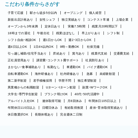
こだわり条件からさがす
子育て応援
駅から徒歩5分以内
オープニング
個人経営
新規出店計画あり
女性シェフ
独立実績あり
コンテスト常連
上場企業
オープンから3年未満
定休日あり
実働7.5時間
残業月20時間以下
18時までの退社
午後出社
残業ほぼなし
早上がりあり
シフト制
シフト自由・相談OK
週1日からOK
週2・3日からOK
週4日以上OK
1日4h以内OK
9時～勤務OK
社保完備
引っ越し補助/住宅手当あり
昇給あり
賞与あり
残業代支給
交通費支給
正社員登用あり
講習費・コンテスト費サポート
社員割引あり
まかない・食事補助あり
転勤なし
車通勤OK
バイク通勤OK
自転車通勤OK
海外研修あり
社内研修あり
急募
未経験歓迎
第二新卒歓迎
若手積極採用
学歴不問
独立希望歓迎
異業種からの転職歓迎
Uターン・Iターン歓迎
副業・WワークOK
大学生・専門学生歓迎
ブランク明けOK
40代・50代活躍中
アルバイト入社OK
連休取得可能
月8回休み
年間休日105日以上
年間休日110日以上
日曜日休み
有給取得推奨
産休・育休取得実績あり
休日数選択OK
長期休暇あり
完全週休二日制