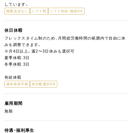
しています。
残業ほぼなし
シフト制
シフト自由・相談OK
休日休暇
フレックスタイム制のため、月間総労働時間の範囲内で自由に休
みを調整できます。
※月4日以上。週2〜3日休みも選択可
夏季休暇:3日
冬季休暇:3日
有給休暇
連休取得可能
休日数選択OK
雇用期間
無期
待遇・福利厚生