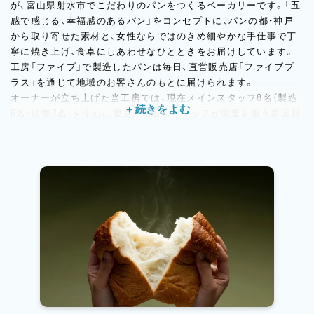
が、富山県射水市でこだわりのパンをつくるベーカリーです。「五
感で感じる、幸福感のあるパン」をコンセプトに、パンの都・神戸
から取り寄せた素材と、女性ならではのきめ細やかな手仕事で丁
寧に焼き上げ、食卓にしあわせなひとときをお届けしています。
工房「ファイブ」で製造したパンは毎日、直営販売店「ファイブプ
ラス」を通じて地域のお客さんのもとに届けられます。
オーナーが立ち上げた当工房では、現在メインスタッフ8名（製造
6名・販売2名）を中心に運営。外国人スタッフが製造を担う多国籍
な現場で、日々さまざまな種類のパンを焼き上げています。土日
のみ・週1回のスタッフを含めると総勢約20名が在籍しており、今
後さらなる体制強化を進めていく段階です。
製造は夜間から朝にかけてのシフト制を採用。仕込みから成形・
焼成・衛生管理まで、工程をしっかり計画して進める「計画生産
型」のスタイルで、ムダのない製造フローを実現しています。法令
を順守した労務管理も徹底しており、残業代・深夜手当はすべて実
費で支給。富山ならではの落ち着いた環境の中で、長く安心して
働ける職場です。