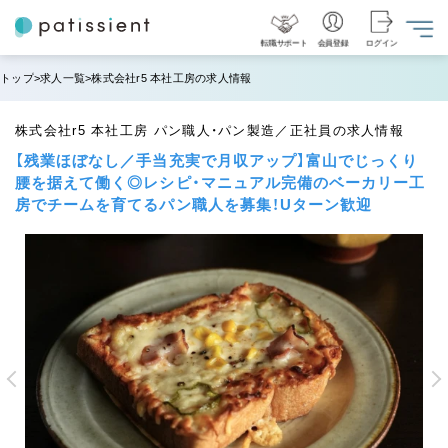
転職サポート
会員登録
ログイン
トップ
求人一覧
株式会社r5 本社工房の求人情報
株式会社r5 本社工房 パン職人・パン製造／正社員の求人情報
【残業ほぼなし／手当充実で月収アップ】富山でじっくり
腰を据えて働く◎レシピ・マニュアル完備のベーカリー工
房でチームを育てるパン職人を募集！Uターン歓迎