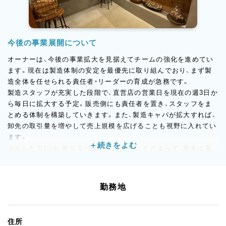
今後の事業展開について
オーナーは、今後の事業拡大を見据えてチームの強化を進めてい
ます。現在は製造体制の安定を最優先に取り組んでおり、まず製
造全体を任せられる責任者・リーダーの育成が急務です。
製造スタッフが充実した段階で、直営店の営業日を現在の週3日か
ら毎日に拡大する予定。販売側にも責任者を置き、スタッフをま
とめる体制を構築していきます。また、製造キャパが拡大すれば、
卸先の取引量を増やして売上規模を広げることも視野に入れてい
ます。
入社した方には、単なる「製造スタッフ」にとどまらず、将来は製
造・人材・数字管理を総括するマネジメントポジションへのキャリ
アアップ、さらには経営・事業戦略への関与も期待しています。
「富山で、自分のキャリアをしっかり築きたい」という方にとっ
勤務地
て、成長のフィールドが広がっている職場です。
住所