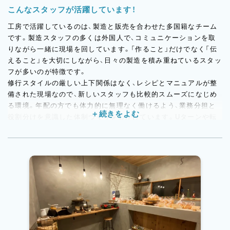
こんなスタッフが活躍しています！
工房で活躍しているのは、製造と販売を合わせた多国籍なチーム
です。製造スタッフの多くは外国人で、コミュニケーションを取
りながら一緒に現場を回しています。「作ること」だけでなく「伝
えること」を大切にしながら、日々の製造を積み重ねているスタッ
フが多いのが特徴です。
修行スタイルの厳しい上下関係はなく、レシピとマニュアルが整
備された現場なので、新しいスタッフも比較的スムーズになじめ
る環境。年配の方でも体力的に無理なく働けるよう、業務分担と
役割分けを意識した体制づくりを心がけています。Uターンや転
職でベーカリーの仕事に戻ってきた方も、ここでは自分のペース
で活躍できます。
今後も外国人スタッフへの指導・育成ができるリーダー層の育成
を進めていく予定。「自分が得意なことを活かして、チームを支え
たい」という方のやりがいが生まれやすい職場です。