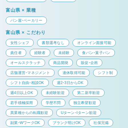
富山県 × 業種
パン屋・ベーカリー
富山県 × こだわり
女性シェフ
書類選考なし
オンライン面接可能
責任者
経験者
未経験
食パン・菓子パン
オールスクラッチ
商品開発
販促・企画
店舗運営・マネジメント
連休取得可能
シフト制
シフト自由・相談OK
週2・3日からOK
週4日以上OK
未経験歓迎
第二新卒歓迎
若手積極採用
学歴不問
独立希望歓迎
異業種からの転職歓迎
Uターン・Iターン歓迎
副業・WワークOK
ブランク明けOK
社保完備