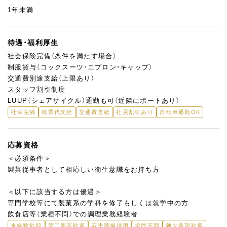
1年未満
待遇・福利厚生
社会保険完備（条件を満たす場合）
制服貸与（コックスーツ・エプロン・キャップ）
交通費別途支給（上限あり）
スタッフ割引制度
LUUP（シェアサイクル）通勤も可（近隣にポートあり）
社保完備
残業代支給
交通費支給
社員割引あり
自転車通勤OK
応募資格
＜必須条件＞
製菓従事者として相応しい衛生意識をお持ち方
＜以下に該当する方は優遇＞
専門学校等にて製菓系の学科を修了もしくは就学中の方
飲食店等（業種不問）での調理業務経験者
未経験歓迎
第二新卒歓迎
若手積極採用
学歴不問
独立希望歓迎