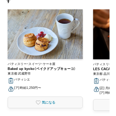
す
パティスリー・スイーツ・ケーキ屋
パティスリー・
Baked up kyoko（ベイクドアップキョーコ）
LES CACAOS
東京都 武蔵野市
東京都 品川区
パティシエ
パティシエ
[ア] 時給1,250円〜
[正] 月給2
[ア] 時給1,
気になる