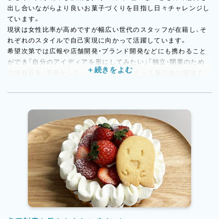
出し合いながらより良いお菓子づくりを目指し日々チャレンジし
ています。
現状は女性比率が高めですが幅広い世代のスタッフが在籍し、そ
れぞれのスタイルで自己実現に向かって活躍しています。
希望次第では広報や店舗開発・ブランド開発などにも携わること
ができ「自分のアイディアを形にしてみたい」「独立・開業のため
の情報収集・準備をしたい」といった方にとって魅力的な環境で
す。
また「学校で習得したスキルを実践の場で磨きたい」「お店づくり
にもちょっと興味がある」という方も楽しみながら学べる仕事場
です。