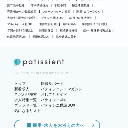
第二新卒歓迎
若手積極採用
学歴不問
独立希望歓迎
異業種からの転職歓迎
Uターン・Iターン歓迎
副業・WワークOK
大学生・専門学生歓迎
ブランク明けOK
40代・50代活躍中
アルバイト入社OK
連休取得可能
月8回休み
年間休日105日以上
年間休日110日以上
日曜日休み
有給取得推奨
産休・育休取得実績あり
休日数選択OK
長期休暇あり
完全週休二日制
パティシエ、パン職人の選ぶ求人サイトNo.1
トップ
転職サポート
新着求人
パティシエントマガジン
こだわり検索
おしごとガイド
求人特集一覧
パティシエwiki
ブランド一覧
パティシエ世論BOX
気になるリスト
採用・求人をお考えの方へ