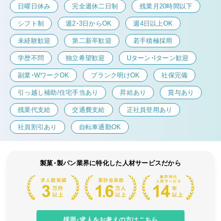
日曜日休み
完全週休二日制
残業月20時間以下
シフト制
週2・3日からOK
週4日以上OK
未経験歓迎
第二新卒歓迎
若手積極採用
学歴不問
独立希望歓迎
Uターン・Iターン歓迎
副業・WワークOK
ブランク明けOK
社保完備
引っ越し補助/住宅手当あり
昇給あり
賞与あり
残業代支給
交通費支給
正社員登用あり
社員割引あり
自転車通勤OK
製菓・製パン業界に特化した人材サービスだから
採用・求人をお考えの方はこちら