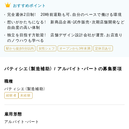
おすすめポイント
完全週休2日制！ 20時前退勤も可、自分のペースで働ける環境
想いがかたちになる！ 新商品企画・試作販売・次期店舗開発など
自由度の高い体制
独立を目指す方歓迎！ 店舗デザイン設計会社が運営、お店造り
のノウハウも学べる
駅から徒歩5分以内
女性シェフ
オープンから3年未満
定休日あり
パティシエ（製造補助） / アルバイト・パートの募集要項
職種
パティシエ（製造補助）
経験者
未経験
雇用形態
アルバイト・パート