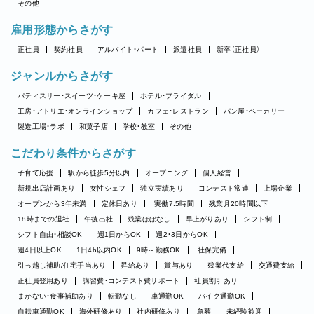
その他
雇用形態からさがす
正社員
契約社員
アルバイト・パート
派遣社員
新卒（正社員）
ジャンルからさがす
パティスリー・スイーツ・ケーキ屋
ホテル・ブライダル
工房・アトリエ・オンラインショップ
カフェ・レストラン
パン屋・ベーカリー
製造工場・ラボ
和菓子店
学校・教室
その他
こだわり条件からさがす
子育て応援
駅から徒歩5分以内
オープニング
個人経営
新規出店計画あり
女性シェフ
独立実績あり
コンテスト常連
上場企業
オープンから3年未満
定休日あり
実働7.5時間
残業月20時間以下
18時までの退社
午後出社
残業ほぼなし
早上がりあり
シフト制
シフト自由・相談OK
週1日からOK
週2・3日からOK
週4日以上OK
1日4h以内OK
9時～勤務OK
社保完備
引っ越し補助/住宅手当あり
昇給あり
賞与あり
残業代支給
交通費支給
正社員登用あり
講習費・コンテスト費サポート
社員割引あり
まかない・食事補助あり
転勤なし
車通勤OK
バイク通勤OK
自転車通勤OK
海外研修あり
社内研修あり
急募
未経験歓迎