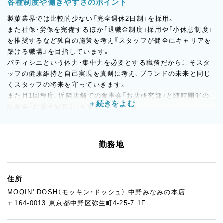
各種制度や働きやすさのポイント
製菓業界では比較的少ない「完全週休2日制」を採用。
また社保・労保を完備するほか「退職金制度」採用や「小休憩制度」
を推奨するなど独自の施策を考え『スタッフが健全にキャリアを
築ける職場』を目指しています。
パティシエという体力・集中力を必要とする職務だからこそスタ
ッフの健康維持と自己実現を真剣に考え、ブランドの未来と同じ
くスタッフの将来を守っていきます。
また月1回程度、近隣店舗での食事会「お店研究部」と随時開催の
試食会「お菓子研究部」を実施。
他の魅力的なお店・商品・ブランドを積極的に楽しく研究し全スタ
ッフで共有しています。
アルバイトには正社員登用制度もあり、ライフステージに合わせ
勤務地
たキャリアの選択肢が開かれています。
住所
MOQIN' DOSH（モッキン・ドッシュ） 中野みなみの本店
〒164-0013 東京都中野区弥生町4-25-7 1F