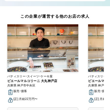
この企業が運営する他のお店の求人
パティスリー・スイーツ・ケーキ屋
パティスリー・
ピエールマルコリーニ 大丸神戸店
ピエールマル
兵庫県 神戸市中央区
兵庫県 神戸市
販売・接客
販売・接客
[正] 月給22万円〜
[正] 月給2