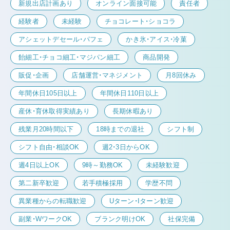
新規出店計画あり
オンライン面接可能
責任者
経験者
未経験
チョコレート・ショコラ
アシェットデセール・パフェ
かき氷・アイス・冷菓
飴細工・チョコ細工・マジパン細工
商品開発
販促・企画
店舗運営・マネジメント
月8回休み
年間休日105日以上
年間休日110日以上
産休・育休取得実績あり
長期休暇あり
残業月20時間以下
18時までの退社
シフト制
シフト自由・相談OK
週2・3日からOK
週4日以上OK
9時～勤務OK
未経験歓迎
第二新卒歓迎
若手積極採用
学歴不問
異業種からの転職歓迎
Uターン・Iターン歓迎
副業・WワークOK
ブランク明けOK
社保完備