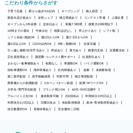
こだわり条件からさがす
子育て応援
駅から徒歩5分以内
オープニング
個人経営
新規出店計画あり
女性シェフ
独立実績あり
コンテスト常連
上場企業
オープンから3年未満
定休日あり
実働7.5時間
残業月20時間以下
18時までの退社
午後出社
残業ほぼなし
早上がりあり
シフト制
シフト自由・相談OK
週1日からOK
週2・3日からOK
週4日以上OK
1日4h以内OK
9時～勤務OK
社保完備
引っ越し補助/住宅手当あり
昇給あり
賞与あり
残業代支給
交通費支給
正社員登用あり
講習費・コンテスト費サポート
社員割引あり
まかない・食事補助あり
転勤なし
車通勤OK
バイク通勤OK
自転車通勤OK
海外研修あり
社内研修あり
急募
未経験歓迎
第二新卒歓迎
若手積極採用
学歴不問
独立希望歓迎
異業種からの転職歓迎
Uターン・Iターン歓迎
副業・WワークOK
大学生・専門学生歓迎
ブランク明けOK
40代・50代活躍中
アルバイト入社OK
連休取得可能
月8回休み
年間休日105日以上
年間休日110日以上
日曜日休み
有給取得推奨
産休・育休取得実績あり
休日数選択OK
長期休暇あり
完全週休二日制