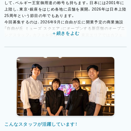
して、ベルギー王室御用達の称号も持ちます。日本には2001年に
上陸し、東京・銀座をはじめ各地に店舗を展開。2026年は日本上陸
25周年という節目の年でもあります。
今回募集するのは、2026年9月に自由が丘に開業予定の商業施設
「自由が丘 ミューズ スクエア」にオープンする新店舗のオープニ
ングスタッフ。カフェを併設した店舗で、東京エリアではカフェ
業態として新たな展開となります。自由が丘駅から徒歩1分以内
という抜群のアクセスも魅力のひとつ。施設内にはプレミアムス
ーパーや多彩な飲食・ライフスタイルテナントが入る予定で、賑わ
いが生まれる新ランドマークとしての注目度も高い立地です。
当店が展開するのは、パフェ・エクレア・ワッフルとアイスクリー
ムを中心としたメニュー。カフェに訪れたお客様にゆったりとし
た時間を提供する店舗として、自由が丘エリアでは独自のポジシ
ョンを確立していきます。
こんなスタッフが活躍しています！