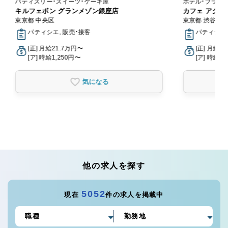
パティスリー・スイーツ・ケーキ屋
キルフェボン グランメゾン銀座店
カフェ アクイ
東京都 中央区
東京都 渋谷区
パティシエ, 販売・接客
パティシエ,
[正] 月給21.7万円〜
[正] 月給2
[ア] 時給1,250円〜
[ア] 時給1,
気になる
他の求人を探す
5052
現在
件の求人を掲載中