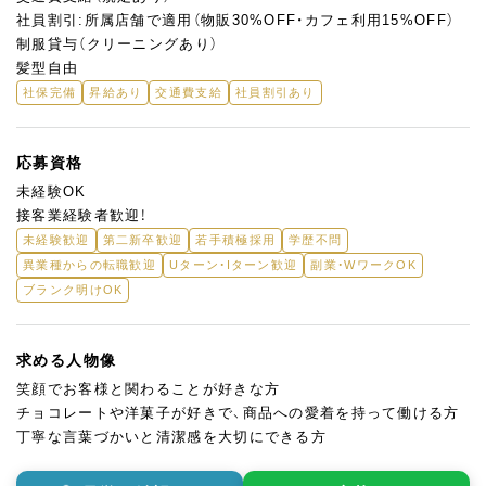
社員割引:所属店舗で適用（物販30%OFF・カフェ利用15%OFF）
制服貸与（クリーニングあり）
髪型自由
社保完備
昇給あり
交通費支給
社員割引あり
応募資格
未経験OK
接客業経験者歓迎！
未経験歓迎
第二新卒歓迎
若手積極採用
学歴不問
異業種からの転職歓迎
Uターン・Iターン歓迎
副業・WワークOK
ブランク明けOK
求める人物像
笑顔でお客様と関わることが好きな方
チョコレートや洋菓子が好きで、商品への愛着を持って働ける方
丁寧な言葉づかいと清潔感を大切にできる方