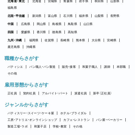
北海道・東北
北海道
宮城県
青森県
岩手県
秋田県
山形県
福島県
北陸・甲信越
新潟県
富山県
石川県
福井県
山梨県
長野県
中国
広島県
岡山県
島根県
鳥取県
山口県
四国
愛媛県
香川県
徳島県
高知県
九州・沖縄
福岡県
佐賀県
長崎県
熊本県
大分県
宮崎県
鹿児島県
沖縄県
職種からさがす
パティシエ
パン職人・パン製造
販売・接客
和菓子職人
講師
本部職
その他
雇用形態からさがす
正社員
契約社員
アルバイト・パート
派遣社員
新卒（正社員）
ジャンルからさがす
パティスリー・スイーツ・ケーキ屋
ホテル・ブライダル
工房・アトリエ・オンラインショップ
カフェ・レストラン
パン屋・ベーカリー
製造工場・ラボ
和菓子店
学校・教室
その他