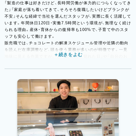
「製造の仕事は好きだけど、長時間労働が体力的につらくなってき
た」「家庭が落ち着いてきて、そろそろ復職したいけどブランクが
不安」そんな経緯で当社を選んだスタッフが、実際に長く活躍して
います。年間休日120日・実働7.5時間という環境が、無理なく続け
られる理由。産休・育休からの復帰率も100%で、子育て中のスタ
ッフも安心して働けます。
販売職では、チョコレートの解凍スケジュール管理や近隣の動向
を読んだ在庫調整など、頭を使う業務が多いのが特徴です。一見
地味に見える作業ですが、「ぴったり売り切れた日」や「自分のお
すすめで追加購入してもらえた瞬間」に強いやりがいを感じるス
タッフが多く、仕事が肌に合う方は驚くほど長く続けています。
開発担当者との距離も近く、商品誕生の背景や狙いを間近で感じ
ながら働けるのも、この職場ならではの魅力です。