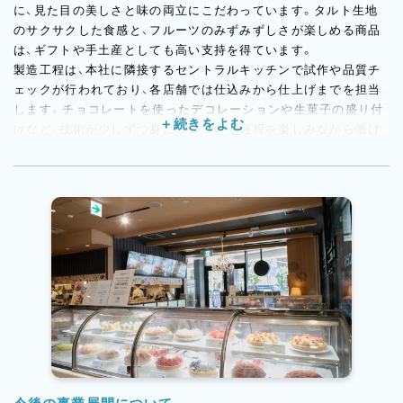
に、見た目の美しさと味の両立にこだわっています。タルト生地
のサクサクした食感と、フルーツのみずみずしさが楽しめる商品
は、ギフトや手土産としても高い支持を得ています。
製造工程は、本社に隣接するセントラルキッチンで試作や品質チ
ェックが行われており、各店舗では仕込みから仕上げまでを担当
します。チョコレートを使ったデコレーションや生菓子の盛り付
けなど、技術が少しずつ身についていく過程を楽しみながら働け
るのが特徴です。
カフェメニューも充実しており、ドリンクとタルトのセット提案
など、接客面でもお客様との会話を大切にした販売スタイルを重
視しています。