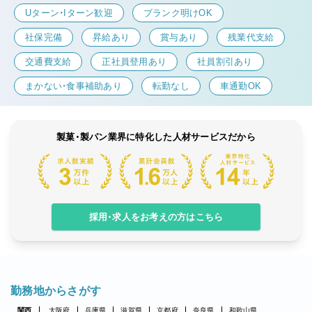
Uターン・Iターン歓迎
ブランク明けOK
社保完備
昇給あり
賞与あり
残業代支給
交通費支給
正社員登用あり
社員割引あり
まかない・食事補助あり
転勤なし
車通勤OK
製菓・製パン業界に特化した人材サービスだから
採用・求人をお考えの方はこちら
勤務地からさがす
関西
大阪府
兵庫県
滋賀県
京都府
奈良県
和歌山県