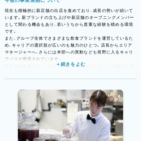
今後の事業展開について
現在も積極的に新店舗の出店を進めており、成長の勢いが続いて
います。新ブランドの立ち上げや新店舗のオープニングメンバー
として関わる機会もあり、若いうちから貴重な経験を積める環境
です。
また、グループ全体でさまざまな飲食ブランドを運営しているた
め、キャリアの選択肢が広いのも魅力のひとつ。店長からエリア
マネージャーへ、さらには本部への異動なども視野に入るキャリ
アパスが用意されています。
独立支援制度では、これまでに60店舗以上のスタッフが独立を果
たしています。現場でノウハウを積み上げながら、将来の独立や
起業を目指す方に対して、会社として本気でサポートする文化が
あります。「自分のお店を持つ」という夢を、ここでの経験を軸に
実現してほしいと考えています。