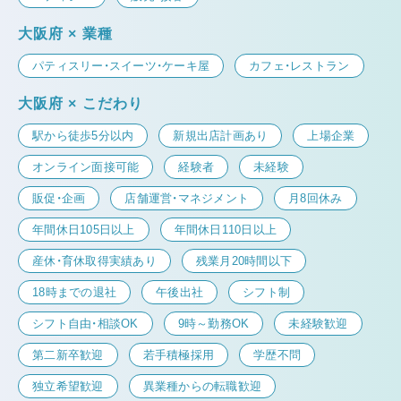
大阪府 × 業種
パティスリー・スイーツ・ケーキ屋
カフェ・レストラン
大阪府 × こだわり
駅から徒歩5分以内
新規出店計画あり
上場企業
オンライン面接可能
経験者
未経験
販促・企画
店舗運営・マネジメント
月8回休み
年間休日105日以上
年間休日110日以上
産休・育休取得実績あり
残業月20時間以下
18時までの退社
午後出社
シフト制
シフト自由・相談OK
9時～勤務OK
未経験歓迎
第二新卒歓迎
若手積極採用
学歴不問
独立希望歓迎
異業種からの転職歓迎