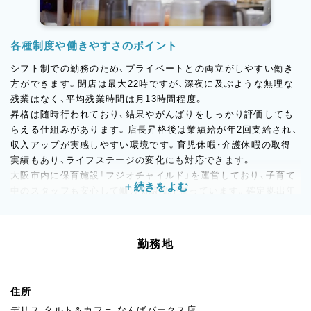
各種制度や働きやすさのポイント
シフト制での勤務のため、プライベートとの両立がしやすい働き
方ができます。閉店は最大22時ですが、深夜に及ぶような無理な
残業はなく、平均残業時間は月13時間程度。
昇格は随時行われており、結果やがんばりをしっかり評価しても
らえる仕組みがあります。店長昇格後は業績給が年2回支給され、
収入アップが実感しやすい環境です。育児休暇・介護休暇の取得
実績もあり、ライフステージの変化にも対応できます。
大阪市内に保育施設「フジオチャイルド」を運営しており、子育て
中のスタッフも安心して働ける環境が整っています。確定拠出年
金制度や従業員持株会制度（10％補助）など、将来を見据えた資産
形成の支援制度も充実しています。
勤務地
住所
デリス タルト＆カフェ なんばパークス店