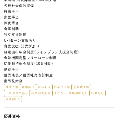
各種社会保険完備
役職手当
家族手当
深夜手当
食事補助
独立支援制度
U・Iターン支援あり
育児支援・託児所あり
確定拠出年⾦制度（ライフプラン⽀援⾦制度）
⾦融機関定型フリーローン制度
従業員持株会制度（10％補助）
勤続⼿当
優秀店⻑／優秀社員表彰制度
慶弔⾒舞⾦
社保完備
昇給あり
賞与あり
残業代支給
交通費支給
正社員登用あり
社員割引あり
まかない・食事補助あり
転勤なし
車通勤OK
応募資格