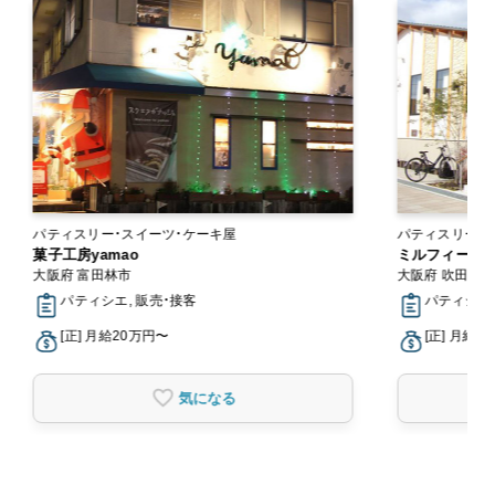
パティスリー・スイーツ・ケーキ屋
パティスリー・
菓子工房yamao
ミルフィーユ（
大阪府 富田林市
大阪府 吹田市
パティシエ, 販売・接客
パティシエ,
[正] 月給20万円〜
[正] 月給2
気になる