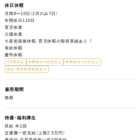
休日休暇
月間8〜10日（2月のみ7日）
年間休日110日
育児休業
介護休業
※産前産後休暇、育児休暇の取得実績あり︕
有給休暇
慶弔休暇
月8回休み
年間休日105日以上
年間休日110日以上
産休・育休取得実績あり
雇用期間
無期
待遇・福利厚生
昇給 年1回
交通費一部支給（上限2.5万円）
業績給:店長昇格後に年2回支給