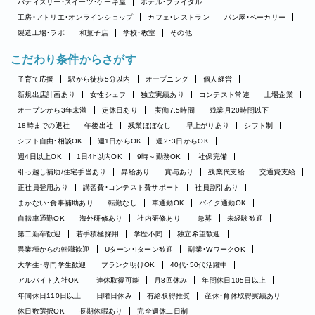
パティスリー・スイーツ・ケーキ屋
ホテル・ブライダル
工房・アトリエ・オンラインショップ
カフェ・レストラン
パン屋・ベーカリー
製造工場・ラボ
和菓子店
学校・教室
その他
こだわり条件からさがす
子育て応援
駅から徒歩5分以内
オープニング
個人経営
新規出店計画あり
女性シェフ
独立実績あり
コンテスト常連
上場企業
オープンから3年未満
定休日あり
実働7.5時間
残業月20時間以下
18時までの退社
午後出社
残業ほぼなし
早上がりあり
シフト制
シフト自由・相談OK
週1日からOK
週2・3日からOK
週4日以上OK
1日4h以内OK
9時～勤務OK
社保完備
引っ越し補助/住宅手当あり
昇給あり
賞与あり
残業代支給
交通費支給
正社員登用あり
講習費・コンテスト費サポート
社員割引あり
まかない・食事補助あり
転勤なし
車通勤OK
バイク通勤OK
自転車通勤OK
海外研修あり
社内研修あり
急募
未経験歓迎
第二新卒歓迎
若手積極採用
学歴不問
独立希望歓迎
異業種からの転職歓迎
Uターン・Iターン歓迎
副業・WワークOK
大学生・専門学生歓迎
ブランク明けOK
40代・50代活躍中
アルバイト入社OK
連休取得可能
月8回休み
年間休日105日以上
年間休日110日以上
日曜日休み
有給取得推奨
産休・育休取得実績あり
休日数選択OK
長期休暇あり
完全週休二日制