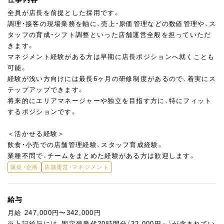
全員が店長を前提とした採用です。
調理・接客の現場業務を軸に、売上・原価管理などの数値管理や、ス
タッフの育成・シフト調整といった店舗運営全般を担っていただ
きます。
マネジメント経験がある方は早期に店長ポジションへ就くことも
可能。
経験が浅い方向けには最長6ヶ月の研修制度があるので、着実にス
テップアップできます。
将来的にエリアマネージャーや独立を目指す方に、特にフィット
するポジションです。
＜活かせる経験＞
飲食・小売での店舗管理経験、スタッフ育成経験。
業種不問で、チームをまとめた経験がある方は歓迎します。
販促・企画
店舗運営・マネジメント
給与
月給 247,000円〜342,000円
※上記給与には、固定残業代20時間分（32,000円～）が含まれてい