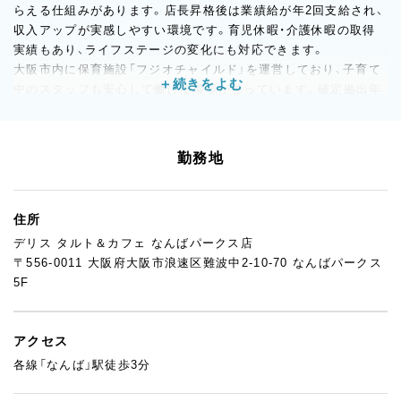
らえる仕組みがあります。店長昇格後は業績給が年2回支給され、
収入アップが実感しやすい環境です。育児休暇・介護休暇の取得
実績もあり、ライフステージの変化にも対応できます。
大阪市内に保育施設「フジオチャイルド」を運営しており、子育て
中のスタッフも安心して働ける環境が整っています。確定拠出年
金制度や従業員持株会制度（10％補助）など、将来を見据えた資産
形成の支援制度も充実しています。
勤務地
住所
デリス タルト＆カフェ なんばパークス店
〒556-0011 大阪府大阪市浪速区難波中2-10-70 なんばパークス
5F
アクセス
各線「なんば」駅徒歩3分