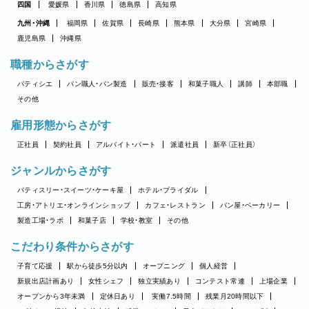
四国
愛媛県
香川県
徳島県
高知県
九州・沖縄
福岡県
佐賀県
長崎県
熊本県
大分県
宮崎県
鹿児島県
沖縄県
職種からさがす
パティシエ
パン職人・パン製造
販売・接客
和菓子職人
講師
本部職
その他
雇用形態からさがす
正社員
契約社員
アルバイト・パート
派遣社員
新卒（正社員）
ジャンルからさがす
パティスリー・スイーツ・ケーキ屋
ホテル・ブライダル
工房・アトリエ・オンラインショップ
カフェ・レストラン
パン屋・ベーカリー
製造工場・ラボ
和菓子店
学校・教室
その他
こだわり条件からさがす
子育て応援
駅から徒歩5分以内
オープニング
個人経営
新規出店計画あり
女性シェフ
独立実績あり
コンテスト常連
上場企業
オープンから3年未満
定休日あり
実働7.5時間
残業月20時間以下