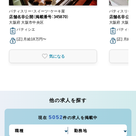
パティスリー・スイーツ・ケーキ屋
パティスリー・
店舗名非公開（掲載番号：345870）
店舗名非公開（掲
大阪府 大阪市中央区
大阪府 大阪市
パティシエ
パティシエ
[正] 月給18万円〜
[正] 月給1
気になる
他の求人を探す
5052
現在
件の求人を掲載中