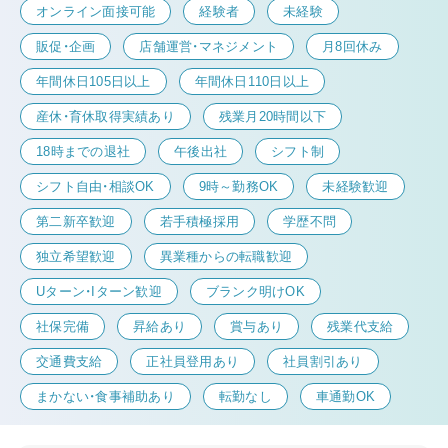
オンライン面接可能
経験者
未経験
販促・企画
店舗運営・マネジメント
月8回休み
年間休日105日以上
年間休日110日以上
産休・育休取得実績あり
残業月20時間以下
18時までの退社
午後出社
シフト制
シフト自由・相談OK
9時～勤務OK
未経験歓迎
第二新卒歓迎
若手積極採用
学歴不問
独立希望歓迎
異業種からの転職歓迎
Uターン・Iターン歓迎
ブランク明けOK
社保完備
昇給あり
賞与あり
残業代支給
交通費支給
正社員登用あり
社員割引あり
まかない・食事補助あり
転勤なし
車通勤OK