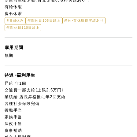
※産前産後休暇、育児休暇の取得実績あり︕
有給休暇
慶弔休暇
月8回休み
年間休日105日以上
産休・育休取得実績あり
年間休日110日以上
雇用期間
無期
待遇・福利厚生
昇給 年1回
交通費一部支給（上限2.5万円）
業績給:店長昇格後に年2回支給
各種社会保険完備
役職手当
家族手当
深夜手当
食事補助