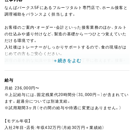
なんばパークス5Fにあるフルーツタルト専門店で、ホール接客と
調理補助をバランスよく担当します。
お客様のご案内・オーダー・会計といった接客業務のほか、タルト
の仕込みや盛り付けなど、製造の基礎から一つひとつ覚えていた
だける環境です。
入社後はトレーナーがしっかりサポートするので、食の現場がは
じめての方もご安心ください。
調理の基本的な知識や食材の扱い方から丁寧に教えます。接客・
製造どちらの経験も積めるため、幅広いスキルが身につくのがこ
のポジションの魅力。
将来的に店長を目指したい方、いつか自分のお店を持ちたいとい
給与
う方にも、最初の一歩として最適な環境です。
月給 236,000円〜
※上記給与には、固定残業代20時間分（31,000円～）が含まれてい
＜活かせる経験＞
ます。超過分については別途支給。
接客・飲食・販売経験がある方はもちろん、未経験でも意欲があれ
※試用期間3ヶ月（その間の給与や待遇に変更はありません。）
ば大歓迎。前職でコミュニケーションを大切にしてきた方や、食
やスイーツが好きな方はすぐに馴染めます。
【モデル年収】
入社2年目・店長:年収432万円（月給30万円＋業績給）