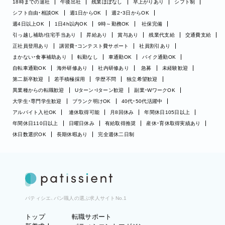
18時までの退社
午後出社
残業ほぼなし
早上がりあり
シフト制
シフト自由・相談OK
週1日からOK
週2・3日からOK
週4日以上OK
1日4h以内OK
9時～勤務OK
社保完備
引っ越し補助/住宅手当あり
昇給あり
賞与あり
残業代支給
交通費支給
正社員登用あり
講習費・コンテスト費サポート
社員割引あり
まかない・食事補助あり
転勤なし
車通勤OK
バイク通勤OK
自転車通勤OK
海外研修あり
社内研修あり
急募
未経験歓迎
第二新卒歓迎
若手積極採用
学歴不問
独立希望歓迎
異業種からの転職歓迎
Uターン・Iターン歓迎
副業・WワークOK
大学生・専門学生歓迎
ブランク明けOK
40代・50代活躍中
アルバイト入社OK
連休取得可能
月8回休み
年間休日105日以上
年間休日110日以上
日曜日休み
有給取得推奨
産休・育休取得実績あり
休日数選択OK
長期休暇あり
完全週休二日制
パティシエ、パン職人の選ぶ求人サイトNo.1
トップ
転職サポート