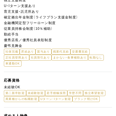
独立支援制度
U・Iターン支援あり
育児支援・託児所あり
確定拠出年⾦制度（ライフプラン⽀援⾦制度）
⾦融機関定型フリーローン制度
従業員持株会制度（10％補助）
勤続⼿当
優秀店⻑／優秀社員表彰制度
慶弔⾒舞⾦
社保完備
昇給あり
賞与あり
残業代支給
交通費支給
正社員登用あり
社員割引あり
まかない・食事補助あり
転勤なし
車通勤OK
応募資格
未経験OK
第二新卒歓迎
未経験歓迎
若手積極採用
学歴不問
独立希望歓迎
異業種からの転職歓迎
Uターン・Iターン歓迎
ブランク明けOK
求める人物像