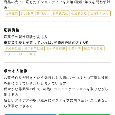
商品の売上に応じたインセンティブを支給（職種・年次を問わず対
象）
社保完備
昇給あり
賞与あり
残業代支給
交通費支給
社員割引あり
応募資格
洋菓子の製造経験がある方
※製菓学校を卒業していれば、実務未経験の方もOK!
未経験歓迎
第二新卒歓迎
若手積極採用
学歴不問
独立希望歓迎
Uターン・Iターン歓迎
求める人物像
お菓子作りが好きという気持ちを大切に、一つひとつ丁寧に技術
を身につけていきたいと考えている方
穏やかな雰囲気の中で、自然にコミュニケーションを取りながら
働ける方
新しいアイデアや取り組みにポジティブに向き合い、楽しみなが
ら仕事ができる方