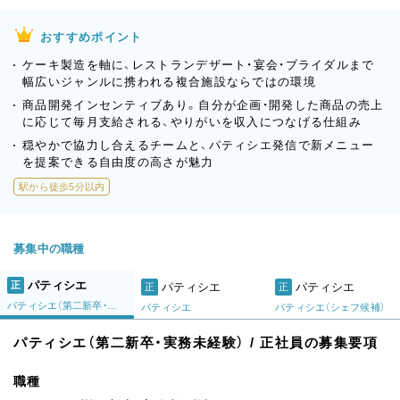
おすすめポイント
ケーキ製造を軸に、レストランデザート・宴会・ブライダルまで
幅広いジャンルに携われる複合施設ならではの環境
商品開発インセンティブあり。自分が企画・開発した商品の売上
に応じて毎月支給される、やりがいを収入につなげる仕組み
穏やかで協力し合えるチームと、パティシエ発信で新メニュー
を提案できる自由度の高さが魅力
駅から徒歩5分以内
募集中の職種
パティシエ
正
パティシエ
パティシエ
正
正
パティシエ（第二新卒・実務未経験）
パティシエ
パティシエ（シェフ候補）
パティシエ（第二新卒・実務未経験） / 正社員の募集要項
職種