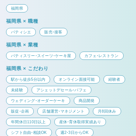
福岡県
福岡県 × 職種
パティシエ
販売・接客
福岡県 × 業種
パティスリー・スイーツ・ケーキ屋
カフェ・レストラン
福岡県 × こだわり
駅から徒歩5分以内
オンライン面接可能
経験者
未経験
アシェットデセール・パフェ
ウェディング・オーダーケーキ
商品開発
販促・企画
店舗運営・マネジメント
月8回休み
年間休日110日以上
産休・育休取得実績あり
シフト自由・相談OK
週2・3日からOK