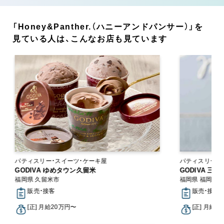
「Honey&Panther.（ハニーアンドパンサー）」を
見ている人は、こんなお店も見ています
パティスリー・スイーツ・ケーキ屋
パティスリー・
GODIVA ゆめタウン久留米
GODIVA 三
福岡県 久留米市
福岡県 福岡市
販売・接客
販売・接客
[正] 月給20万円〜
[正] 月給2