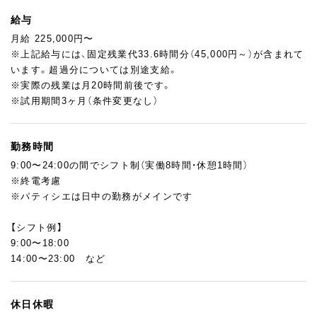
環境です。
ご自身のペースに合わせて、将来的には商品開発への参加や後輩
給与
フォローなど、少しずつ裁量のある仕事にもチャレンジしていた
月給 225,000円〜
だけます。
※上記給与には、固定残業代33.6時間分（45,000円～）が含まれて
います。超過分については別途支給。
「まずはアルバイトから始めてみたい」という方も歓迎です。
※実際の残業は月20時間前後です。
アルバイトとしてスタートし、経験を積みながら正社員登用を目
※試用期間3ヶ月（条件変更なし）
指すことも可能。
パティスリー・ホテル・ブライダルなど、出身業態は問いません。
まずは"お菓子作りが好き"という気持ちを大切に、じっくり成長
勤務時間
していける方をお待ちしています。
9:00〜24:00の間でシフト制（実働8時間・休憩1時間）
※終電考慮
※パティシエは日中の勤務がメインです
【シフト例】
9:00〜18:00
14:00〜23:00 など
休日休暇