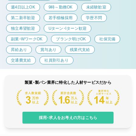
週4日以上OK
9時～勤務OK
未経験歓迎
第二新卒歓迎
若手積極採用
学歴不問
独立希望歓迎
Uターン・Iターン歓迎
副業・WワークOK
ブランク明けOK
社保完備
昇給あり
賞与あり
残業代支給
交通費支給
社員割引あり
製菓・製パン業界に特化した人材サービスだから
採用・求人をお考えの方はこちら