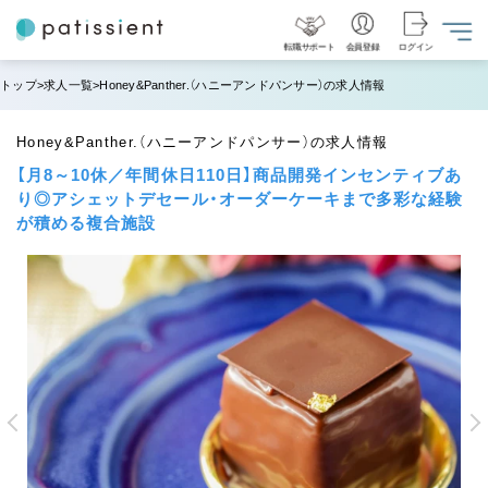
転職サポート
会員登録
ログイン
トップ
求人一覧
Honey&Panther.（ハニーアンドパンサー）の求人情報
Honey&Panther.（ハニーアンドパンサー）の求人情報
【月8～10休／年間休日110日】商品開発インセンティブあ
り◎アシェットデセール・オーダーケーキまで多彩な経験
が積める複合施設