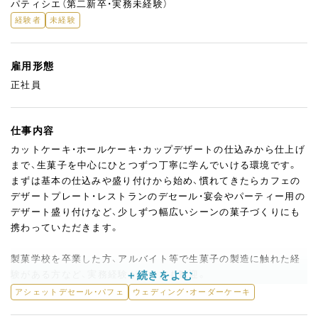
パティシエ（第二新卒・実務未経験）
経験者
未経験
雇用形態
正社員
仕事内容
カットケーキ・ホールケーキ・カップデザートの仕込みから仕上げ
まで、生菓子を中心にひとつずつ丁寧に学んでいける環境です。
まずは基本の仕込みや盛り付けから始め、慣れてきたらカフェの
デザートプレート・レストランのデセール・宴会やパーティー用の
デザート盛り付けなど、少しずつ幅広いシーンの菓子づくりにも
携わっていただきます。
製菓学校を卒業した方、アルバイト等で生菓子の製造に触れた経
験がある方など、実務経験が浅い方も歓迎。
先輩スタッフがしっかりフォローしながら、ムースの仕込みやナ
アシェットデセール・パフェ
ウェディング・オーダーケーキ
ッペ・絞りといった仕上げの技術を一つひとつ身につけていける