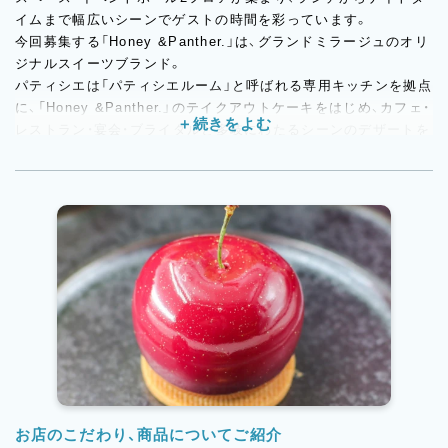
イムまで幅広いシーンでゲストの時間を彩っています。
今回募集する「Honey &Panther.」は、グランドミラージュのオリ
ジナルスイーツブランド。
パティシエは「パティシエルーム」と呼ばれる専用キッチンを拠点
に、「Honey &Panther.」のテイクアウトケーキをはじめ、カフェ・
レストラン・宴会・ブライダルと多岐にわたるシーンのデザートを
担当します。パティスリー単店ではなかなか経験できない幅の広
さが、この職場の大きな特徴のひとつ。パティシエが「施設の顔と
なるデザートを任される」ポジションであることは、求職者の技術
的な成長においても大きなやりがいになっています。
お店のこだわり、商品についてご紹介