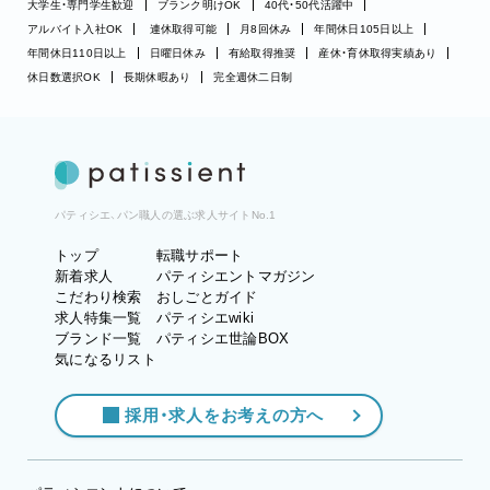
大学生・専門学生歓迎
ブランク明けOK
40代・50代活躍中
アルバイト入社OK
連休取得可能
月8回休み
年間休日105日以上
年間休日110日以上
日曜日休み
有給取得推奨
産休・育休取得実績あり
休日数選択OK
長期休暇あり
完全週休二日制
パティシエ、パン職人の選ぶ求人サイトNo.1
トップ
転職サポート
新着求人
パティシエントマガジン
こだわり検索
おしごとガイド
求人特集一覧
パティシエwiki
ブランド一覧
パティシエ世論BOX
気になるリスト
採用・求人をお考えの方へ