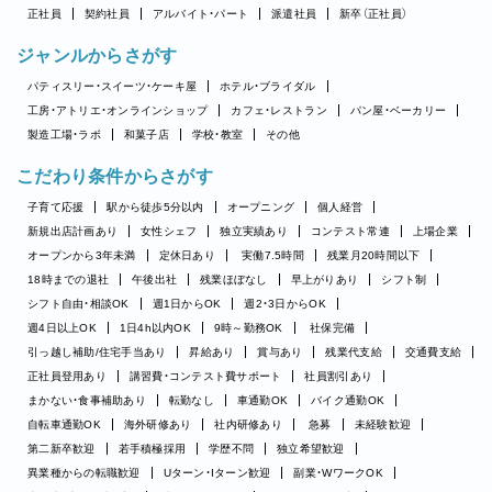
正社員
契約社員
アルバイト・パート
派遣社員
新卒（正社員）
ジャンルからさがす
パティスリー・スイーツ・ケーキ屋
ホテル・ブライダル
工房・アトリエ・オンラインショップ
カフェ・レストラン
パン屋・ベーカリー
製造工場・ラボ
和菓子店
学校・教室
その他
こだわり条件からさがす
子育て応援
駅から徒歩5分以内
オープニング
個人経営
新規出店計画あり
女性シェフ
独立実績あり
コンテスト常連
上場企業
オープンから3年未満
定休日あり
実働7.5時間
残業月20時間以下
18時までの退社
午後出社
残業ほぼなし
早上がりあり
シフト制
シフト自由・相談OK
週1日からOK
週2・3日からOK
週4日以上OK
1日4h以内OK
9時～勤務OK
社保完備
引っ越し補助/住宅手当あり
昇給あり
賞与あり
残業代支給
交通費支給
正社員登用あり
講習費・コンテスト費サポート
社員割引あり
まかない・食事補助あり
転勤なし
車通勤OK
バイク通勤OK
自転車通勤OK
海外研修あり
社内研修あり
急募
未経験歓迎
第二新卒歓迎
若手積極採用
学歴不問
独立希望歓迎
異業種からの転職歓迎
Uターン・Iターン歓迎
副業・WワークOK