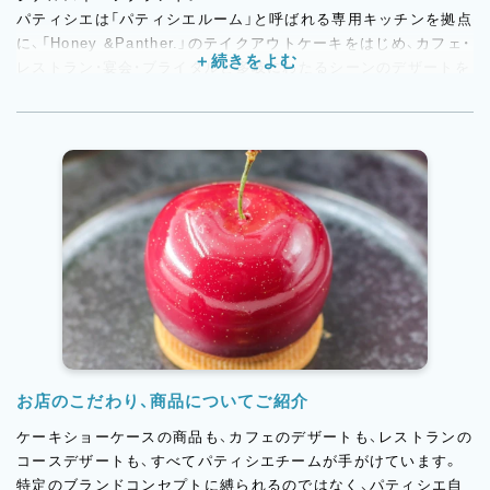
パティシエは「パティシエルーム」と呼ばれる専用キッチンを拠点
に、「Honey &Panther.」のテイクアウトケーキをはじめ、カフェ・
レストラン・宴会・ブライダルと多岐にわたるシーンのデザートを
担当します。パティスリー単店ではなかなか経験できない幅の広
さが、この職場の大きな特徴のひとつ。パティシエが「施設の顔と
なるデザートを任される」ポジションであることは、求職者の技術
的な成長においても大きなやりがいになっています。
お店のこだわり、商品についてご紹介
ケーキショーケースの商品も、カフェのデザートも、レストランの
コースデザートも、すべてパティシエチームが手がけています。
特定のブランドコンセプトに縛られるのではなく、パティシエ自