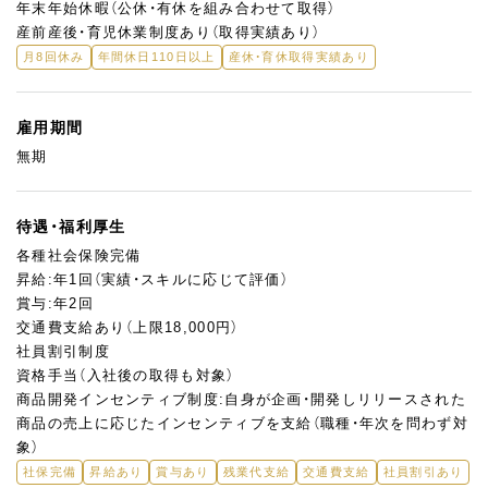
年末年始休暇（公休・有休を組み合わせて取得）
産前産後・育児休業制度あり（取得実績あり）
月8回休み
年間休日110日以上
産休・育休取得実績あり
雇用期間
無期
待遇・福利厚生
各種社会保険完備
昇給:年1回（実績・スキルに応じて評価）
賞与:年2回
交通費支給あり（上限18,000円）
社員割引制度
資格手当（入社後の取得も対象）
商品開発インセンティブ制度:自身が企画・開発しリリースされた
商品の売上に応じたインセンティブを支給（職種・年次を問わず対
象）
社保完備
昇給あり
賞与あり
残業代支給
交通費支給
社員割引あり