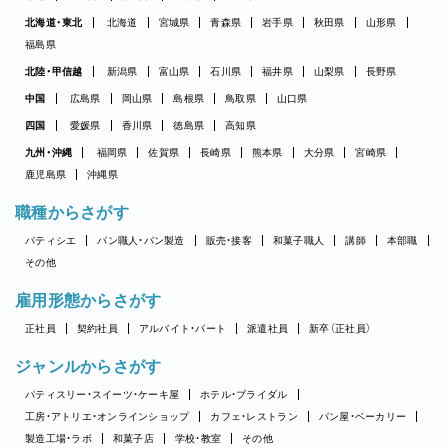
北海道・東北
北海道
宮城県
青森県
岩手県
秋田県
山形県
福島県
北陸・甲信越
新潟県
富山県
石川県
福井県
山梨県
長野県
中国
広島県
岡山県
島根県
鳥取県
山口県
四国
愛媛県
香川県
徳島県
高知県
九州・沖縄
福岡県
佐賀県
長崎県
熊本県
大分県
宮崎県
鹿児島県
沖縄県
職種からさがす
パティシエ
パン職人・パン製造
販売・接客
和菓子職人
講師
本部職
その他
雇用形態からさがす
正社員
契約社員
アルバイト・パート
派遣社員
新卒（正社員）
ジャンルからさがす
パティスリー・スイーツ・ケーキ屋
ホテル・ブライダル
工房・アトリエ・オンラインショップ
カフェ・レストラン
パン屋・ベーカリー
製造工場・ラボ
和菓子店
学校・教室
その他