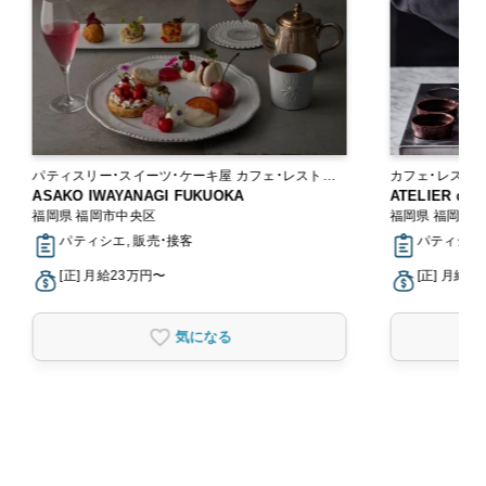
パティスリー・スイーツ・ケーキ屋 カフェ・レストラ
カフェ・レスト
ン
ASAKO IWAYANAGI FUKUOKA
ATELIER de
福岡県 福岡市中央区
福岡県 福岡市
パティシエ, 販売・接客
パティシエ
[正] 月給23万円〜
[正] 月給2
気になる