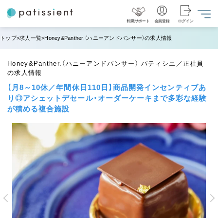
転職サポート
会員登録
ログイン
トップ
求人一覧
Honey&Panther.（ハニーアンドパンサー）の求人情報
Honey&Panther.（ハニーアンドパンサー） パティシエ／正社員
の求人情報
【月8～10休／年間休日110日】商品開発インセンティブあ
り◎アシェットデセール・オーダーケーキまで多彩な経験
が積める複合施設