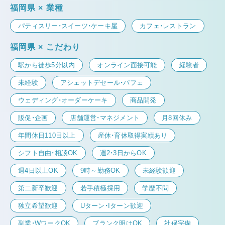
福岡県 × 業種
パティスリー・スイーツ・ケーキ屋
カフェ・レストラン
福岡県 × こだわり
駅から徒歩5分以内
オンライン面接可能
経験者
未経験
アシェットデセール・パフェ
ウェディング・オーダーケーキ
商品開発
販促・企画
店舗運営・マネジメント
月8回休み
年間休日110日以上
産休・育休取得実績あり
シフト自由・相談OK
週2・3日からOK
週4日以上OK
9時～勤務OK
未経験歓迎
第二新卒歓迎
若手積極採用
学歴不問
独立希望歓迎
Uターン・Iターン歓迎
副業・WワークOK
ブランク明けOK
社保完備