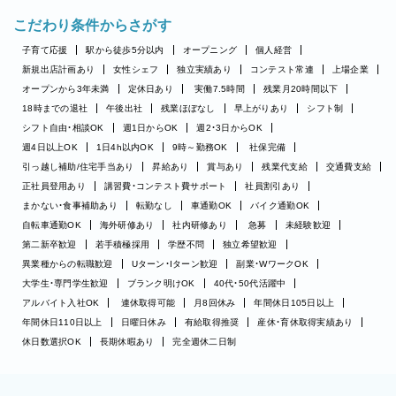
こだわり条件からさがす
子育て応援
駅から徒歩5分以内
オープニング
個人経営
新規出店計画あり
女性シェフ
独立実績あり
コンテスト常連
上場企業
オープンから3年未満
定休日あり
実働7.5時間
残業月20時間以下
18時までの退社
午後出社
残業ほぼなし
早上がりあり
シフト制
シフト自由・相談OK
週1日からOK
週2・3日からOK
週4日以上OK
1日4h以内OK
9時～勤務OK
社保完備
引っ越し補助/住宅手当あり
昇給あり
賞与あり
残業代支給
交通費支給
正社員登用あり
講習費・コンテスト費サポート
社員割引あり
まかない・食事補助あり
転勤なし
車通勤OK
バイク通勤OK
自転車通勤OK
海外研修あり
社内研修あり
急募
未経験歓迎
第二新卒歓迎
若手積極採用
学歴不問
独立希望歓迎
異業種からの転職歓迎
Uターン・Iターン歓迎
副業・WワークOK
大学生・専門学生歓迎
ブランク明けOK
40代・50代活躍中
アルバイト入社OK
連休取得可能
月8回休み
年間休日105日以上
年間休日110日以上
日曜日休み
有給取得推奨
産休・育休取得実績あり
休日数選択OK
長期休暇あり
完全週休二日制