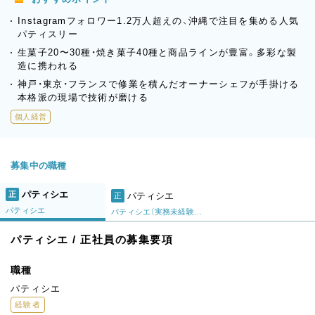
Instagramフォロワー1.2万人超えの、沖縄で注目を集める人気
パティスリー
生菓子20〜30種・焼き菓子40種と商品ラインが豊富。多彩な製
造に携われる
神戸・東京・フランスで修業を積んだオーナーシェフが手掛ける
本格派の現場で技術が磨ける
個人経営
募集中の職種
パティシエ
正
パティシエ
正
パティシエ
パティシエ（実務未経験・第二新卒）
パティシエ / 正社員の募集要項
職種
パティシエ
経験者