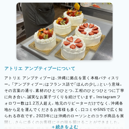
アトリエ アンプティプーについて
アトリエ アンプティプーは、沖縄に拠点を置く本格パティスリ
ー。「アンプティプー」はフランス語で「ほんの少し」という意味。
その言葉の通り、素材のひとつひとつ、工程のひとつひとつに丁寧
に向き合い、誠実なお菓子づくりを続けています。Instagramフ
ォロワー数は1.2万人超え。地元のリピーターだけでなく、沖縄各
地から足を運んでくださるお客様も多く、口コミやSNSで広く知
られる存在です。2023年には沖縄のローソンとのコラボ商品を展
開し、さらに多くのお客様にその味を届けることができました。
生菓子20〜30種、焼き菓子40種というラインナップの豊富さも当