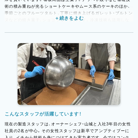
術の積み重ねが光るショートケーキやムース系のケーキのほか、
季節ごとのフルーツタルト、丁寧に焼き上げるガレット・ブルトン
ヌなどの焼き菓子、ショコラなど多彩です。冷凍技術も活用しな
がら、年間を通じて高い品質を維持しています。今後は新スタッ
フが加わることで製造に余裕が生まれたら、ジェラートのライン
を立ち上げたいという構想もあります。新しい仲間のアイデアや
提案も大歓迎。お菓子づくりに関わるすべての工程において、「な
ぜこうするのか」という理由を大切にしながら、誠実に品質を追い
求めています。
こんなスタッフが活躍しています！
現在の製造スタッフは、オーナーシェフ・山城と入社3年目の女性
社員の2名が中心。その女性スタッフは新卒でアンプティプーに
入り、イチから技術を身につけてきた実力者です。今ではコンク