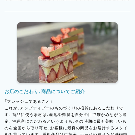
店の特長で、季節ごとに旬のフルーツを使った商品が次々と登場
します。桃のタルト、季節のムース、ガレットなど、製菓の幅の広
さが現場で実感できるお店。アットホームな雰囲気の中で、お菓
子づくりに真剣に向き合うチームです。
お店のこだわり、商品についてご紹介
「フレッシュであること」
これが、アンプティプーのものづくりの根幹にあるこだわりで
す。商品に使う素材は、産地や鮮度を自分の目で確かめながら選
定。沖縄産にこだわるというよりも、その時期に最も美味しいも
のを全国から取り寄せ、お客様に最良の商品をお届けするスタイ
ルを貫いています。看板商品は生菓子。ナッペや絞りなど基礎技