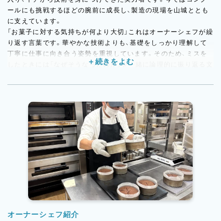
ールにも挑戦するほどの腕前に成長し、製造の現場を山城ととも
に支えています。
「お菓子に対する気持ちが何より大切」これはオーナーシェフが繰
り返す言葉です。華やかな技術よりも、基礎をしっかり理解して
丁寧に仕事に向き合う姿勢を重視しています。そのため、ミスを
したときには「なぜそうなったのか」を一緒に論理的に振り返る文
化があり、成長につながる指導を大切にしています。製造現場は
テキパキとしたリズムで動いていますが、会話がなくなるわけで
はありません。作業しながらコミュニケーションも取り、お互い
をフォローし合う雰囲気が根付いています。独立志向よりも「こ
のお店で長く働きたい」という気持ちを持つ方が、自然と活き活き
と働ける職場です。
オーナーシェフ紹介