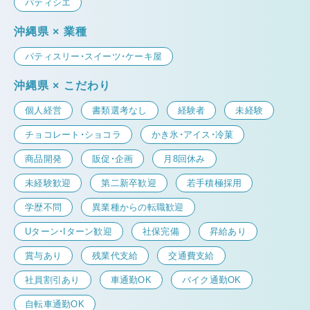
パティシエ
沖縄県 × 業種
パティスリー・スイーツ・ケーキ屋
沖縄県 × こだわり
個人経営
書類選考なし
経験者
未経験
チョコレート・ショコラ
かき氷・アイス・冷菓
商品開発
販促・企画
月8回休み
未経験歓迎
第二新卒歓迎
若手積極採用
学歴不問
異業種からの転職歓迎
Uターン・Iターン歓迎
社保完備
昇給あり
賞与あり
残業代支給
交通費支給
社員割引あり
車通勤OK
バイク通勤OK
自転車通勤OK