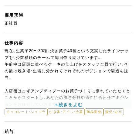
雇用形態
正社員
仕事内容
現在、生菓子20〜30種、焼き菓子40種という充実したラインナッ
プを、少数精鋭のチームで毎日作り続けています。
午前中は店頭に並べるケーキの仕上げをスタッフ全員で行い、そ
の後は焼き場・生場に分かれてそれぞれのポジションで製造を担
当。
入店後はまずアンプティプーのお菓子づくりに慣れていただくと
ころからスタートし、あなたの得意分野や適性に合わせてポジシ
ョンをお任せしていきます。
桃のタルトや季節のフルーツを使ったケーキなど、素材に徹底的
チョコレート・ショコラ
かき氷・アイス・冷菓
商品開発
販促・企画
にこだわった商品づくりが当店のスタイル。
「次はジェラートのラインも立ち上げたい」という構想もあり、新
スタッフのアイデアも積極的に取り入れながら商品開発を一緒に
給与