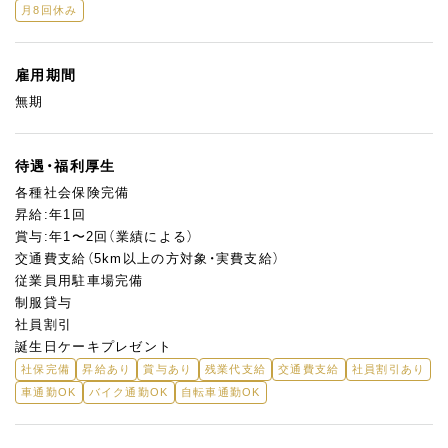
月8回休み
雇用期間
無期
待遇・福利厚生
各種社会保険完備
昇給:年1回
賞与:年1〜2回（業績による）
交通費支給（5km以上の方対象・実費支給）
従業員用駐車場完備
制服貸与
社員割引
誕生日ケーキプレゼント
社保完備
昇給あり
賞与あり
残業代支給
交通費支給
社員割引あり
車通勤OK
バイク通勤OK
自転車通勤OK