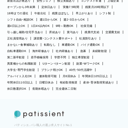
新規出店計画あり
女性シェフ
独立実績あり
コンテスト常連
上場企業
オープンから3年未満
定休日あり
実働7.5時間
残業月20時間以下
18時までの退社
午後出社
残業ほぼなし
早上がりあり
シフト制
シフト自由・相談OK
週1日からOK
週2・3日からOK
週4日以上OK
1日4h以内OK
9時～勤務OK
社保完備
引っ越し補助/住宅手当あり
昇給あり
賞与あり
残業代支給
交通費支給
正社員登用あり
講習費・コンテスト費サポート
社員割引あり
まかない・食事補助あり
転勤なし
車通勤OK
バイク通勤OK
自転車通勤OK
海外研修あり
社内研修あり
急募
未経験歓迎
第二新卒歓迎
若手積極採用
学歴不問
独立希望歓迎
異業種からの転職歓迎
Uターン・Iターン歓迎
副業・WワークOK
大学生・専門学生歓迎
ブランク明けOK
40代・50代活躍中
アルバイト入社OK
連休取得可能
月8回休み
年間休日105日以上
年間休日110日以上
日曜日休み
有給取得推奨
産休・育休取得実績あり
休日数選択OK
長期休暇あり
完全週休二日制
パティシエ、パン職人の選ぶ求人サイトNo.1