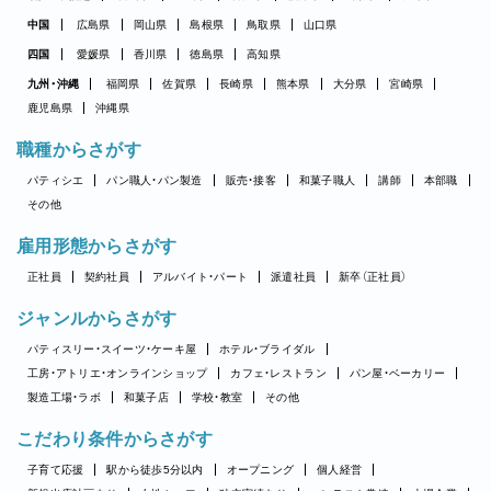
中国
広島県
岡山県
島根県
鳥取県
山口県
四国
愛媛県
香川県
徳島県
高知県
九州・沖縄
福岡県
佐賀県
長崎県
熊本県
大分県
宮崎県
鹿児島県
沖縄県
職種からさがす
パティシエ
パン職人・パン製造
販売・接客
和菓子職人
講師
本部職
その他
雇用形態からさがす
正社員
契約社員
アルバイト・パート
派遣社員
新卒（正社員）
ジャンルからさがす
パティスリー・スイーツ・ケーキ屋
ホテル・ブライダル
工房・アトリエ・オンラインショップ
カフェ・レストラン
パン屋・ベーカリー
製造工場・ラボ
和菓子店
学校・教室
その他
こだわり条件からさがす
子育て応援
駅から徒歩5分以内
オープニング
個人経営