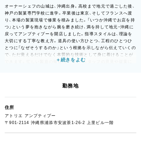
オーナーシェフの山城は、沖縄出身。高校まで地元で過ごした後、
神戸の製菓専門学校に進学。卒業後は東京、そしてフランスへ渡
り、本場の製菓現場で修業を積みました。「いつか沖縄でお店を持
つ」という夢を抱きながら腕を磨き続け、満を持して地元・沖縄に
戻ってアンプティプーを開店しました。指導スタイルは、理論を
大切にする丁寧な教え方。道具の使い方ひとつ、工程のひとつひ
とつに「なぜそうするのか」という根拠を示しながら伝えていくの
で、ただ覚えるだけでなく本質的な技術として身に着けることが
できます。忙しい製造の毎日の中でも、スタッフの意見や提案に
は耳を傾け、新しいアイデアを商品開発に活かそうとするスタン
ス。「フレッシュであること」を信念に、沖縄で本物のパティスリ
ーを続けていきたいと考えています。一緒にお菓子づくりを楽し
勤務地
んでくれる仲間を心待ちにしています。
住所
アトリエ アンプティプー
〒901-2114 沖縄県浦添市安波茶1-26-2 上里ビル一階