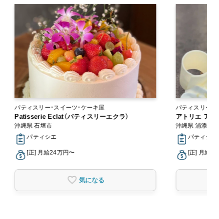
パティスリー・スイーツ・ケーキ屋
パティスリー・
Patisserie Eclat（パティスリーエクラ）
アトリエ アン
沖縄県 石垣市
沖縄県 浦添市
パティシエ
パティシエ
[正] 月給24万円〜
[正] 月給1
気になる