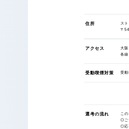
住所
スト
〒5
アクセス
大阪
各線
受動喫煙対策
受動
選考の流れ
この
◎ご
◎応