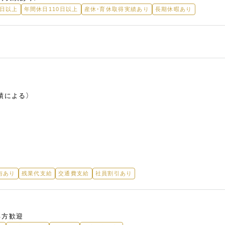
5日以上
年間休日110日以上
産休・育休取得実績あり
長期休暇あり
績による）
与あり
残業代支給
交通費支給
社員割引あり
る方歓迎