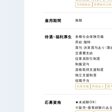
月8回休み
年間休日10
雇用期間
無期
待遇・福利厚生
各種社会保険完備
昇給:随時
賞与:決算賞与あり（業
交通費支給
従業員割引制度
制服貸与
資格取得支援制度
独立支援制度
役職手当
社保完備
昇給あり
賞
応募資格
★未経験OK！
※販売・接客経験のあ