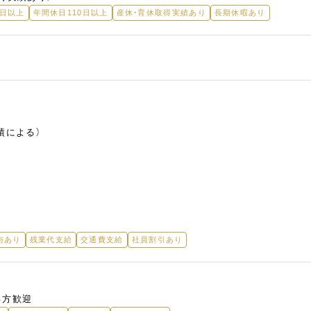
5日以上
年間休日110日以上
産休・育休取得実績あり
長期休暇あり
績による）
与あり
残業代支給
交通費支給
社員割引あり
る方歓迎