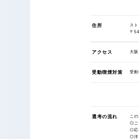
住所
スト
〒5
アクセス
大阪
受動喫煙対策
受動
選考の流れ
この
◎ご
◎応
◎洋