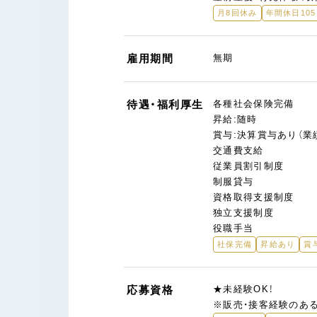
月8回休み
年間休日10
雇用期間
無期
待遇・福利厚生
各種社会保険完備
昇給:随時
賞与:決算賞与あり（業
交通費支給
従業員割引制度
制服貸与
資格取得支援制度
独立支援制度
役職手当
社保完備
昇給あり
賞
応募資格
★未経験OK！
※販売・接客経験のあ