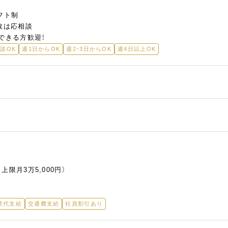
シフト制
数は応相談
できる方歓迎！
談OK
週1日からOK
週2・3日からOK
週4日以上OK
限月3万5,000円）
業代支給
交通費支給
社員割引あり