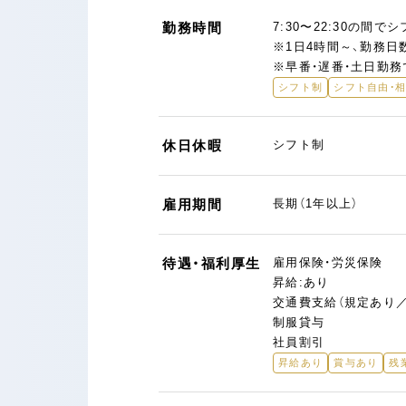
勤務時間
7:30〜22:30の間で
※1日4時間～、勤務日
※早番・遅番・土日勤務
シフト制
シフト自由・相
休日休暇
シフト制
雇用期間
長期（1年以上）
待遇・福利厚生
雇用保険・労災保険
昇給:あり
交通費支給（規定あり／上
制服貸与
社員割引
昇給あり
賞与あり
残