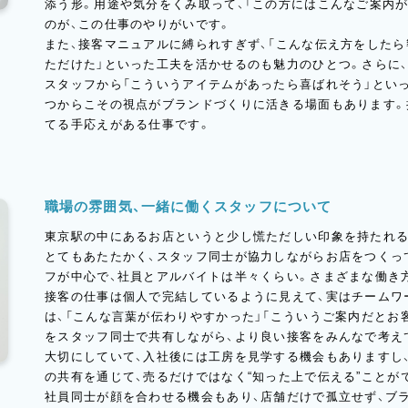
添う形。用途や気分をくみ取って、「この方にはこんなご案内
のが、この仕事のやりがいです。
また、接客マニュアルに縛られすぎず、「こんな伝え方をしたら
ただけた」といった工夫を活かせるのも魅力のひとつ。さらに
スタッフから「こういうアイテムがあったら喜ばれそう」とい
つからこその視点がブランドづくりに活きる場面もあります。
てる手応えがある仕事です。
職場の雰囲気、一緒に働くスタッフについて
東京駅の中にあるお店というと少し慌ただしい印象を持たれる
とてもあたたかく、スタッフ同士が協力しながらお店をつくっ
フが中心で、社員とアルバイトは半々くらい。さまざまな働き
接客の仕事は個人で完結しているように見えて、実はチームワ
は、「こんな言葉が伝わりやすかった」「こういうご案内だとお
をスタッフ同士で共有しながら、より良い接客をみんなで考え
大切にしていて、入社後には工房を見学する機会もありますし
の共有を通じて、売るだけではなく“知った上で伝える”ことが
社員同士が顔を合わせる機会もあり、店舗だけで孤立せず、ブ