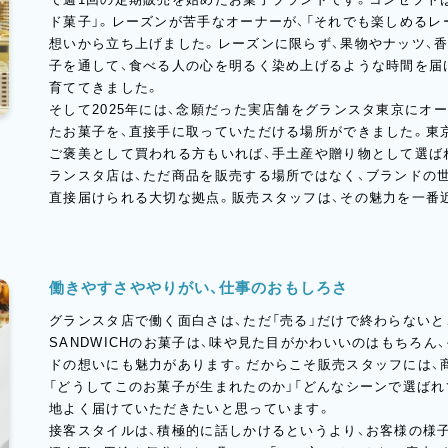
ド菓子」。レーズンが苦手なオーナーが、「それでも楽しめるレ
想いから立ち上げました。レーズンに限らず、果物やナッツ、
子を通して、食べる人の心を明るく染め上げるような時間を届
育ててきました。
そして2025年には、念願だった実店舗をグランスタ東京にオ
たお菓子を、直接手に取っていただける場所ができました。東
ご褒美として買われる方もいれば、手土産や贈り物として選ば
ランスタ店は、ただ商品を販売する場所ではなく、ブランドの
直接届けられる大切な拠点。販売スタッフは、その魅力を一番
働きやすさややりがい、仕事のおもしろさ
グランスタ店で働く面白さは、ただ「売る」だけで終わらないところ
SANDWICHのお菓子は、味や見た目がかわいいのはもちろ
ドの想いにも魅力があります。だからこそ販売スタッフには、
「どうしてこのお菓子が生まれたのか」「どんなシーンで選ばれ
地よく届けていただきたいと思っています。
接客スタイルは、積極的に話しかけるというより、お客様の様