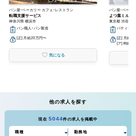
パン屋・ベーカリー カフェ・レストラン
転職支援サービス
よつ葉ミルク
神奈川県 横浜市
東京都 渋谷区
パン職人・パン製造
パティシエ
[正] 月給20万円〜
[正] 月給2
[ア] 時給1,
気になる
他の求人を探す
5044
現在
件の求人を掲載中