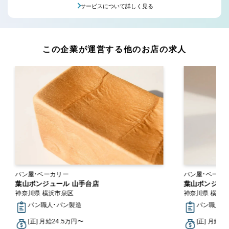
サービスについて詳しく見る
この企業が運営する他のお店の求人
パン屋・ベーカリー
パン屋・ベーカ
葉山ボンジュール 山手台店
葉山ボンジュー
神奈川県 横浜市泉区
神奈川県 横浜
パン職人・パン製造
パン職人・
[正] 月給24.5万円〜
[正] 月給2