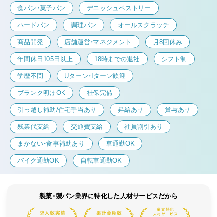
食パン・菓子パン
デニッシュペストリー
ハードパン
調理パン
オールスクラッチ
商品開発
店舗運営・マネジメント
月8回休み
年間休日105日以上
18時までの退社
シフト制
学歴不問
Uターン・Iターン歓迎
ブランク明けOK
社保完備
引っ越し補助/住宅手当あり
昇給あり
賞与あり
残業代支給
交通費支給
社員割引あり
まかない・食事補助あり
車通勤OK
バイク通勤OK
自転車通勤OK
製菓・製パン業界に特化した人材サービスだから