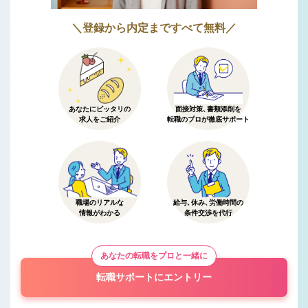
＼登録から内定まですべて無料／
あなたにピッタリの
面接対策、書類添削を
求人をご紹介
転職のプロが徹底サポート
職場のリアルな
給与、休み、労働時間の
情報がわかる
条件交渉を代行
あなたの転職をプロと一緒に
転職サポートにエントリー