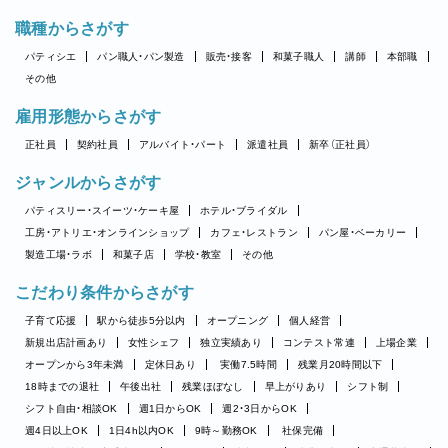
職種からさがす
パティシエ
パン職人・パン製造
販売・接客
和菓子職人
講師
本部職
その他
雇用形態からさがす
正社員
契約社員
アルバイト・パート
派遣社員
新卒（正社員）
ジャンルからさがす
パティスリー・スイーツ・ケーキ屋
ホテル・ブライダル
工房・アトリエ・オンラインショップ
カフェ・レストラン
パン屋・ベーカリー
製造工場・ラボ
和菓子店
学校・教室
その他
こだわり条件からさがす
子育て応援
駅から徒歩5分以内
オープニング
個人経営
新規出店計画あり
女性シェフ
独立実績あり
コンテスト常連
上場企業
オープンから3年未満
定休日あり
実働7.5時間
残業月20時間以下
18時までの退社
午後出社
残業ほぼなし
早上がりあり
シフト制
シフト自由・相談OK
週1日からOK
週2・3日からOK
週4日以上OK
1日4h以内OK
9時～勤務OK
社保完備