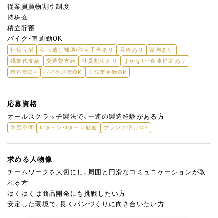
従業員買物割引制度
持株会
積立貯蓄
バイク・車通勤OK
社保完備
引っ越し補助/住宅手当あり
昇給あり
賞与あり
残業代支給
交通費支給
社員割引あり
まかない・食事補助あり
車通勤OK
バイク通勤OK
自転車通勤OK
応募資格
オールスクラッチ製法で、一連の製造経験がある方
学歴不問
Uターン・Iターン歓迎
ブランク明けOK
求める人物像
チームワークを大切にし、周囲と円滑なコミュニケーションが取
れる方
ゆくゆくは商品開発にも挑戦したい方
安定した環境で、長くパンづくりに向き合いたい方