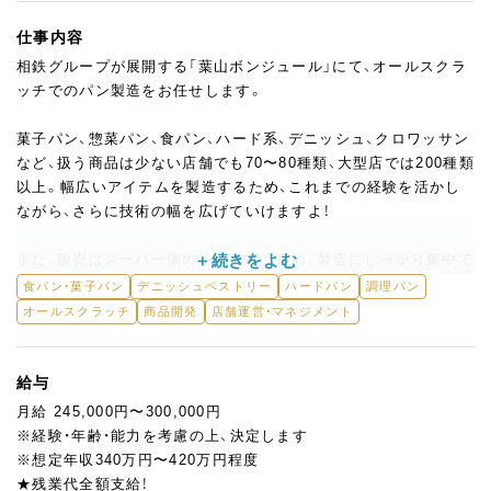
仕事内容
相鉄グループが展開する「葉山ボンジュール」にて、オールスクラ
ッチでのパン製造をお任せします。
菓子パン、惣菜パン、食パン、ハード系、デニッシュ、クロワッサン
など、扱う商品は少ない店舗でも70〜80種類、大型店では200種類
以上。幅広いアイテムを製造するため、これまでの経験を活かし
ながら、さらに技術の幅を広げていけますよ！
また、販売はスーパー側のレジで行うため、製造にしっかり集中で
きる環境。
食パン・菓子パン
デニッシュペストリー
ハードパン
調理パン
将来的には商品開発や管理業務へのステップアップも可能です◎
オールスクラッチ
商品開発
店舗運営・マネジメント
入社後はまず、横浜市金沢区の南部センターで1〜2ヶ月の研修が
あります。ブランド独自の製法や品質基準を学んだうえで配属と
給与
なるため、ブランクがある方も安心してスタートできます。
月給 245,000円〜300,000円
※経験・年齢・能力を考慮の上、決定します
※想定年収340万円〜420万円程度
★残業代全額支給！