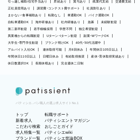
引っ越し補助/住宅手当あり
昇給あり
賞与あり
残業代支給
交通費支給
正社員登用あり
講習費・コンテスト費サポート
社員割引あり
まかない・食事補助あり
転勤なし
車通勤OK
バイク通勤OK
自転車通勤OK
海外研修あり
社内研修あり
急募
未経験歓迎
第二新卒歓迎
若手積極採用
学歴不問
独立希望歓迎
異業種からの転職歓迎
Uターン・Iターン歓迎
副業・WワークOK
大学生・専門学生歓迎
ブランク明けOK
40代・50代活躍中
アルバイト入社OK
連休取得可能
月8回休み
年間休日105日以上
年間休日110日以上
日曜日休み
有給取得推奨
産休・育休取得実績あり
休日数選択OK
長期休暇あり
完全週休二日制
パティシエ、パン職人の選ぶ求人サイトNo.1
トップ
転職サポート
新着求人
パティシエントマガジン
こだわり検索
おしごとガイド
求人特集一覧
パティシエwiki
ブランド一覧
パティシエ世論BOX