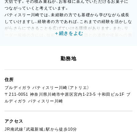
大切です。その積み重ねが、お客様に喜んでいただけるお菓子に
つながっていくと考えています。
パティスリー川崎では、未経験の方でも基礎から学びながら成長
していけますし、経験者の方であれば、これまでの経験を活かしな
がらさらにできることを広げていける環境があります。また、リ
ーダー候補の方には、技術だけでなく、周囲との連携や後輩への働
きかけなども含めて、現場を支える存在になっていただけたら嬉
しいです。
工房の中にはそれぞれ得意なことや個性を持ったスタッフがい
勤務地
て、そうした一人ひとりの良さを活かしながらチームで仕事をし
ています。素直に学ぶ姿勢がある方、周りと協力しながらより良
いお菓子づくりをしていきたい方と、ぜひ一緒に働きたいと考え
住所
ています。
ブルディガラ パティスリー川崎（アトリエ）
応募前の見学も大歓迎！お気軽に「見学を希望する」ボタンからお
〒211-0051 神奈川県川崎市中原区宮内1-23-5 十和田ビル1F ブ
申し込みください。
ルディガラ パティスリー川崎
アクセス
JR南武線「武蔵新城」駅から徒歩10分