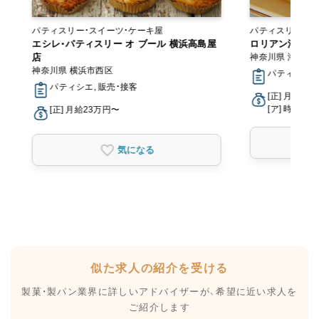
パティスリー・スイーツ・ケーキ屋
パティスリー・ス
エシレ・パティスリー オ ブール 横浜高島屋
ロリアン洋菓子
店
神奈川県 海老名
神奈川県 横浜市西区
パティシエ, 
パティシエ, 販売・接客
[正] 月給23
[ア] 時給1,2
[正] 月給23万円〜
気になる
似た求人の紹介を受ける
製菓・製パン業界に詳しいアドバイザーが、
希望に近い求人を
ご紹介します