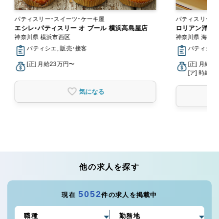
パティスリー・スイーツ・ケーキ屋
パティスリー・
エシレ・パティスリー オ ブール 横浜高島屋店
ロリアン洋菓
神奈川県 横浜市西区
神奈川県 海老
パティシエ, 販売・接客
パティシエ,
[正] 月給23万円〜
[正] 月給2
[ア] 時給1,
気になる
他の求人を探す
5052
現在
件の求人を掲載中