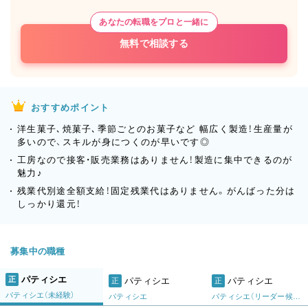
あなたの転職をプロと一緒に
無料で相談する
おすすめポイント
洋生菓子､焼菓子､季節ごとのお菓子など 幅広く製造！生産量が
多いので、スキルが身につくのが早いです◎
工房なので接客・販売業務はありません！製造に集中できるのが
魅力♪
残業代別途全額支給！固定残業代はありません。がんばった分は
しっかり還元！
募集中の職種
パティシエ
正
パティシエ
パティシエ
正
正
パティシエ（未経験）
パティシエ
パティシエ（リーダー候補）