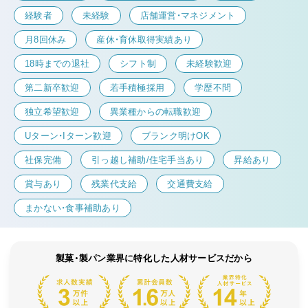
経験者
未経験
店舗運営・マネジメント
月8回休み
産休・育休取得実績あり
18時までの退社
シフト制
未経験歓迎
第二新卒歓迎
若手積極採用
学歴不問
独立希望歓迎
異業種からの転職歓迎
Uターン・Iターン歓迎
ブランク明けOK
社保完備
引っ越し補助/住宅手当あり
昇給あり
賞与あり
残業代支給
交通費支給
まかない・食事補助あり
製菓・製パン業界に特化した人材サービスだから