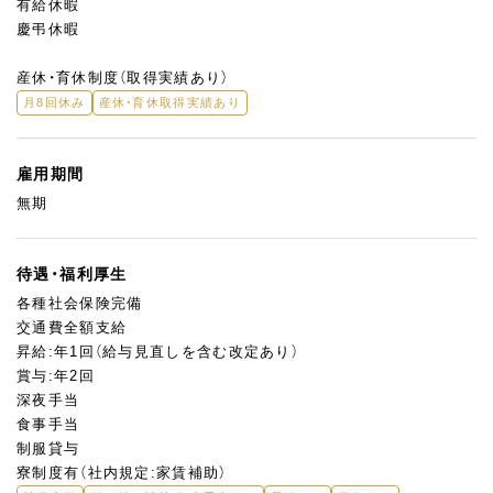
有給休暇
慶弔休暇
産休・育休制度（取得実績あり）
月8回休み
産休・育休取得実績あり
雇用期間
無期
待遇・福利厚生
各種社会保険完備
交通費全額支給
昇給:年1回（給与見直しを含む改定あり）
賞与:年2回
深夜手当
食事手当
制服貸与
寮制度有（社内規定:家賃補助）