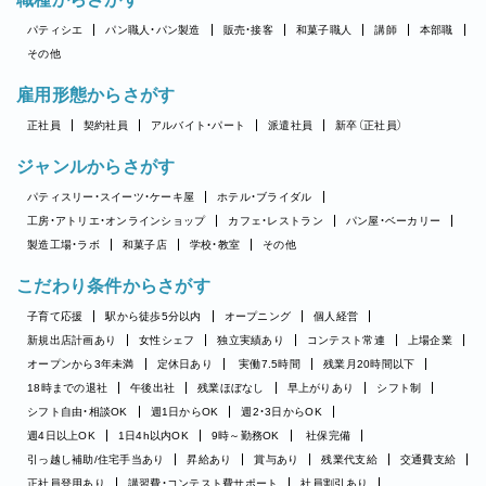
パティシエ
パン職人・パン製造
販売・接客
和菓子職人
講師
本部職
その他
雇用形態からさがす
正社員
契約社員
アルバイト・パート
派遣社員
新卒（正社員）
ジャンルからさがす
パティスリー・スイーツ・ケーキ屋
ホテル・ブライダル
工房・アトリエ・オンラインショップ
カフェ・レストラン
パン屋・ベーカリー
製造工場・ラボ
和菓子店
学校・教室
その他
こだわり条件からさがす
子育て応援
駅から徒歩5分以内
オープニング
個人経営
新規出店計画あり
女性シェフ
独立実績あり
コンテスト常連
上場企業
オープンから3年未満
定休日あり
実働7.5時間
残業月20時間以下
18時までの退社
午後出社
残業ほぼなし
早上がりあり
シフト制
シフト自由・相談OK
週1日からOK
週2・3日からOK
週4日以上OK
1日4h以内OK
9時～勤務OK
社保完備
引っ越し補助/住宅手当あり
昇給あり
賞与あり
残業代支給
交通費支給
正社員登用あり
講習費・コンテスト費サポート
社員割引あり