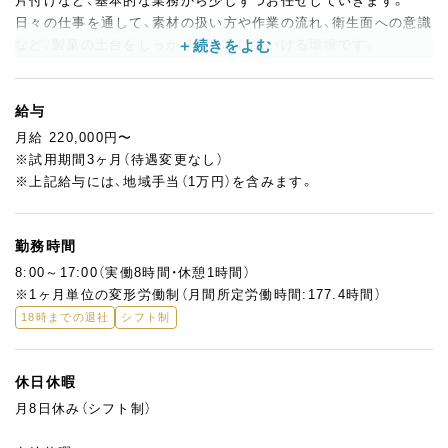
片付けなど、基本的な業務から少しずつお任せしていきます。
日々の仕事を通して、素材の扱い方や作業の流れ、衛生面への意識
など、製菓の土台をしっかり身につけていける環境です。
また、パティスリー川崎では、生菓子・焼菓子のどちらかだけに固
定するのではなく、経験や習熟度に応じてさまざまなポジション
給与
に触れていけるのも特徴です。
月給 220,000円〜
先輩の仕事を間近で見ながら、少しずつできることを増やしてい
※試用期間3ヶ月（待遇変更なし）
けるので、「これから現場でしっかり学びたい」「手を動かしなが
※上記給与には、地域手当（1万円）を含みます。
ら成長したい」という方にぴったりです。
お菓子づくりにまっすぐ向き合いながら、一歩ずつ経験を積んで
いきたい方をお待ちしています。
勤務時間
8:00～17:00（実働8時間・休憩1時間）
※1ヶ月単位の変形労働制（月間所定労働時間:177.4時間）
18時までの退社
シフト制
休日休暇
月8日休み（シフト制）