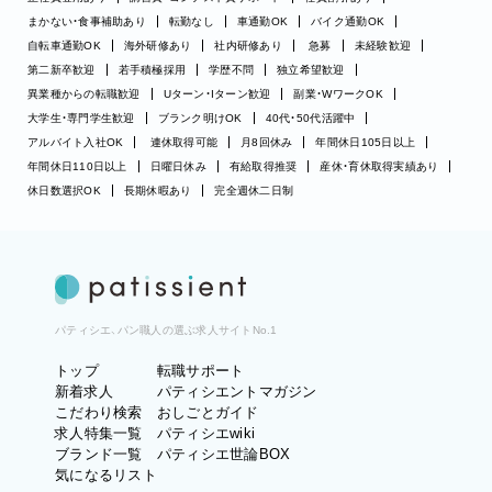
まかない・食事補助あり
転勤なし
車通勤OK
バイク通勤OK
自転車通勤OK
海外研修あり
社内研修あり
急募
未経験歓迎
第二新卒歓迎
若手積極採用
学歴不問
独立希望歓迎
異業種からの転職歓迎
Uターン・Iターン歓迎
副業・WワークOK
大学生・専門学生歓迎
ブランク明けOK
40代・50代活躍中
アルバイト入社OK
連休取得可能
月8回休み
年間休日105日以上
年間休日110日以上
日曜日休み
有給取得推奨
産休・育休取得実績あり
休日数選択OK
長期休暇あり
完全週休二日制
パティシエ、パン職人の選ぶ求人サイトNo.1
トップ
転職サポート
新着求人
パティシエントマガジン
こだわり検索
おしごとガイド
求人特集一覧
パティシエwiki
ブランド一覧
パティシエ世論BOX
気になるリスト