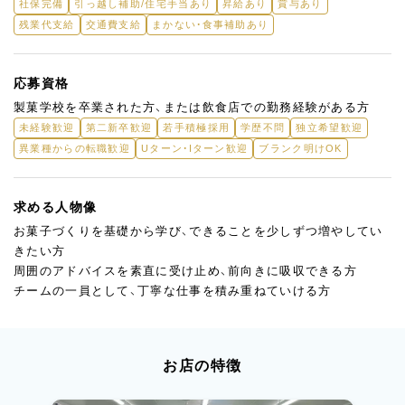
社保完備
引っ越し補助/住宅手当あり
昇給あり
賞与あり
残業代支給
交通費支給
まかない・食事補助あり
応募資格
製菓学校を卒業された方、または飲食店での勤務経験がある方
未経験歓迎
第二新卒歓迎
若手積極採用
学歴不問
独立希望歓迎
異業種からの転職歓迎
Uターン・Iターン歓迎
ブランク明けOK
求める人物像
お菓子づくりを基礎から学び、できることを少しずつ増やしてい
きたい方
周囲のアドバイスを素直に受け止め、前向きに吸収できる方
チームの一員として、丁寧な仕事を積み重ねていける方
お店の特徴