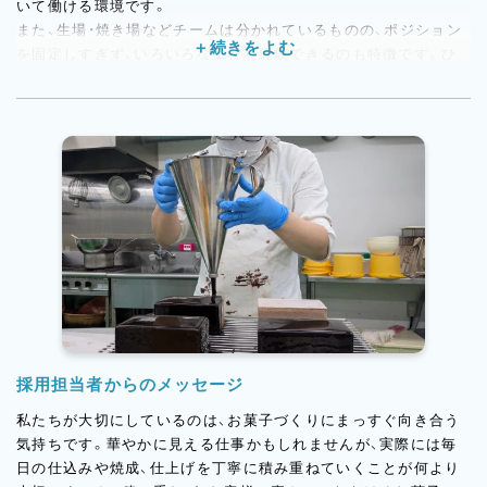
いて働ける環境です。
また、生場・焼き場などチームは分かれているものの、ポジション
を固定しすぎず、いろいろな工程を経験できるのも特徴です。ひ
とつの作業だけで終わらず、少しずつできることが増えていくの
で、成長の実感を持ちやすいと思います。現場ではお互いに声を
かけ合いながら進める雰囲気があり、和やかさはありつつも、締め
るところは締めるメリハリのある空気感です。ひとりで黙々と抱
え込むより、チームでより良いものづくりをしていく社風が根づ
いています。
採用担当者からのメッセージ
私たちが大切にしているのは、お菓子づくりにまっすぐ向き合う
気持ちです。華やかに見える仕事かもしれませんが、実際には毎
日の仕込みや焼成、仕上げを丁寧に積み重ねていくことが何より