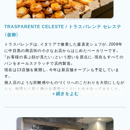
TRASPARENTE CELESTE / トラスパレンテ セレステ
（仮称）
トラスパレンテは、イタリアで修業した森直史シェフが、2008年
に中目黒の商店街の小さなお店からはじめたベーカリーです。
「お客様の喜ぶ顔が見たい」という想いを原点に、現在もすべての
パンをオールスクラッチで店内製造。
現在は13店舗を展開し、今年は新店舗オープンも予定していま
す。
個人店のような距離感やものづくりへのこだわりを大切にしなが
らも、無理なく長く働ける環境づくりにも向き合ってきました。
パンもケーキも“できあいに頼らず、一からつくる”。
その姿勢に共感して集まったスタッフが、今のトラスパレンテを
つくっています。
御殿場エリアにオープン予定の新店舗は、トラスパレンテとして
新たなチャレンジとなるお店です。
これまで培ってきたオールスクラッチの製造スタイルや、お店づ