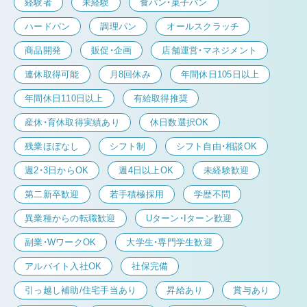
経験者
未経験
食パン・菓子パン
ハードパン
調理パン
オールスクラッチ
商品開発
販促・企画
店舗運営・マネジメント
連休取得可能
月8回休み
年間休日105日以上
年間休日110日以上
有給取得推奨
産休・育休取得実績あり
休日数選択OK
残業ほぼなし
シフト制
シフト自由・相談OK
週2・3日からOK
週4日以上OK
未経験歓迎
第二新卒歓迎
若手積極採用
学歴不問
異業種からの転職歓迎
Uターン・Iターン歓迎
副業・WワークOK
大学生・専門学生歓迎
アルバイト入社OK
社保完備
引っ越し補助/住宅手当あり
昇給あり
賞与あり