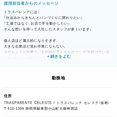
採用担当者からのメッセージ
トラスパレンテには、
「仕込みからきちんとパンづくりに関わりたい」
「工場ではなく、お店で手を動かしたい」
そんな想いを持って入社したスタッフが多くいます。
個人店ほど属人的になりすぎず、
大きな企業ほど流れ作業にならない。
そのちょうど中間で、“人の顔が見えるものづくり”を続けている
のが、私たちの強みです。
製造も販売も、お店づくりの一員として関わりたい方。
パンやお菓子が好きで、成長していきたい方。
勤務地
ぜひ一度、トラスパレンテの雰囲気を見に来てください。
あなたと一緒に働けることを、スタッフ一同楽しみにしていま
住所
す。
TRASPARENTE CELESTE / トラスパレンテ セレステ（仮称）
〒410-1308 静岡県駿東郡小山町大御神周辺