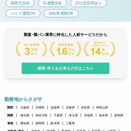
残業代支給
交通費支給
正社員登用あり
バイク通勤OK
自転車通勤OK
製菓・製パン業界に特化した人材サービスだから
採用・求人をお考えの方はこちら
勤務地からさがす
関西
大阪府
兵庫県
滋賀県
京都府
奈良県
和歌山県
関東
東京都
神奈川県
千葉県
埼玉県
茨城県
栃木県
群馬県
東海
愛知県
静岡県
岐阜県
三重県