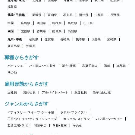
北海道・東北
北海道
宮城県
青森県
岩手県
秋田県
山形県
福島県
北陸・甲信越
新潟県
富山県
石川県
福井県
山梨県
長野県
中国
広島県
岡山県
島根県
鳥取県
山口県
四国
愛媛県
香川県
徳島県
高知県
九州・沖縄
福岡県
佐賀県
長崎県
熊本県
大分県
宮崎県
鹿児島県
沖縄県
職種からさがす
パティシエ
パン職人・パン製造
販売・接客
和菓子職人
講師
本部職
その他
雇用形態からさがす
正社員
契約社員
アルバイト・パート
派遣社員
新卒（正社員）
ジャンルからさがす
パティスリー・スイーツ・ケーキ屋
ホテル・ブライダル
工房・アトリエ・オンラインショップ
カフェ・レストラン
パン屋・ベーカリー
製造工場・ラボ
和菓子店
学校・教室
その他