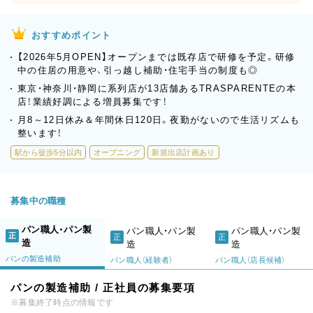
おすすめポイント
【2026年5月OPEN】オープンまでは既存店で研修を予定。研修
中の住居の用意や、引っ越し補助・住宅手当の制度も◎
東京・神奈川・静岡に系列店が13店舗あるTRASPARENTEの本
店！業績好調による増員募集です！
月8～12日休み＆年間休日120日。夜勤がないので生活リズムも
整います！
駅から徒歩5分以内
オープニング
新規出店計画あり
募集中の職種
パン職人・パン製
パン職人・パン製
パン職人・パン製
正
正
正
造
造
造
パンの製造補助
パン職人（経験者）
パン職人（店長候補）
パンの製造補助 / 正社員の募集要項
※募集終了時点の情報です