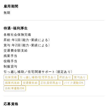
雇用期間
無期
待遇・福利厚生
各種社会保険完備
昇給:年1回（能力・業績による）
賞与:年2回（能力・業績による）
交通費全額支給
残業手当
役職手当
制服貸与
引っ越し補助／住宅関連サポート（規定あり）
社保完備
引っ越し補助/住宅手当あり
昇給あり
賞与あり
残業代支給
交通費支給
正社員登用あり
バイク通勤OK
自転車通勤OK
応募資格