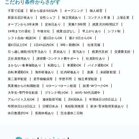
こだわり条件からさがす
子育て応援
駅から徒歩5分以内
オープニング
個人経営
新規出店計画あり
女性シェフ
独立実績あり
コンテスト常連
上場企業
オープンから3年未満
定休日あり
実働7.5時間
残業月20時間以下
18時までの退社
午後出社
残業ほぼなし
早上がりあり
シフト制
シフト自由・相談OK
週1日からOK
週2・3日からOK
週4日以上OK
1日4h以内OK
9時～勤務OK
社保完備
引っ越し補助/住宅手当あり
昇給あり
賞与あり
残業代支給
交通費支給
正社員登用あり
講習費・コンテスト費サポート
社員割引あり
まかない・食事補助あり
転勤なし
車通勤OK
バイク通勤OK
自転車通勤OK
海外研修あり
社内研修あり
急募
未経験歓迎
第二新卒歓迎
若手積極採用
学歴不問
独立希望歓迎
異業種からの転職歓迎
Uターン・Iターン歓迎
副業・WワークOK
大学生・専門学生歓迎
ブランク明けOK
40代・50代活躍中
アルバイト入社OK
連休取得可能
月8回休み
年間休日105日以上
年間休日110日以上
日曜日休み
有給取得推奨
産休・育休取得実績あり
休日数選択OK
長期休暇あり
完全週休二日制