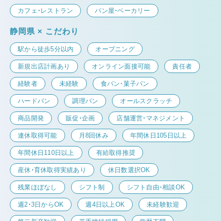
カフェ・レストラン
パン屋・ベーカリー
静岡県 × こだわり
駅から徒歩5分以内
オープニング
新規出店計画あり
オンライン面接可能
責任者
経験者
未経験
食パン・菓子パン
ハードパン
調理パン
オールスクラッチ
商品開発
販促・企画
店舗運営・マネジメント
連休取得可能
月8回休み
年間休日105日以上
年間休日110日以上
有給取得推奨
産休・育休取得実績あり
休日数選択OK
残業ほぼなし
シフト制
シフト自由・相談OK
週2・3日からOK
週4日以上OK
未経験歓迎