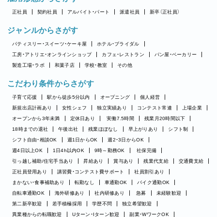
正社員
契約社員
アルバイト・パート
派遣社員
新卒（正社員）
ジャンルからさがす
パティスリー・スイーツ・ケーキ屋
ホテル・ブライダル
工房・アトリエ・オンラインショップ
カフェ・レストラン
パン屋・ベーカリー
製造工場・ラボ
和菓子店
学校・教室
その他
こだわり条件からさがす
子育て応援
駅から徒歩5分以内
オープニング
個人経営
新規出店計画あり
女性シェフ
独立実績あり
コンテスト常連
上場企業
オープンから3年未満
定休日あり
実働7.5時間
残業月20時間以下
18時までの退社
午後出社
残業ほぼなし
早上がりあり
シフト制
シフト自由・相談OK
週1日からOK
週2・3日からOK
週4日以上OK
1日4h以内OK
9時～勤務OK
社保完備
引っ越し補助/住宅手当あり
昇給あり
賞与あり
残業代支給
交通費支給
正社員登用あり
講習費・コンテスト費サポート
社員割引あり
まかない・食事補助あり
転勤なし
車通勤OK
バイク通勤OK
自転車通勤OK
海外研修あり
社内研修あり
急募
未経験歓迎
第二新卒歓迎
若手積極採用
学歴不問
独立希望歓迎
異業種からの転職歓迎
Uターン・Iターン歓迎
副業・WワークOK