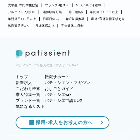
大学生・専門学生歓迎
ブランク明けOK
40代・50代活躍中
アルバイト入社OK
連休取得可能
月8回休み
年間休日105日以上
年間休日110日以上
日曜日休み
有給取得推奨
産休・育休取得実績あり
休日数選択OK
長期休暇あり
完全週休二日制
パティシエ、パン職人の選ぶ求人サイトNo.1
トップ
転職サポート
新着求人
パティシエントマガジン
こだわり検索
おしごとガイド
求人特集一覧
パティシエwiki
ブランド一覧
パティシエ世論BOX
気になるリスト
採用・求人をお考えの方へ