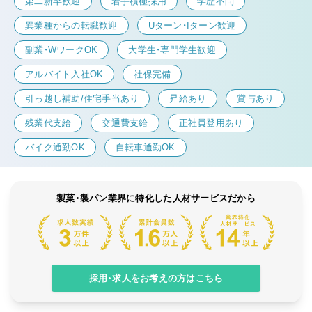
第二新卒歓迎
若手積極採用
学歴不問
異業種からの転職歓迎
Uターン・Iターン歓迎
副業・WワークOK
大学生・専門学生歓迎
アルバイト入社OK
社保完備
引っ越し補助/住宅手当あり
昇給あり
賞与あり
残業代支給
交通費支給
正社員登用あり
バイク通勤OK
自転車通勤OK
製菓・製パン業界に特化した人材サービスだから
採用・求人をお考えの方はこちら