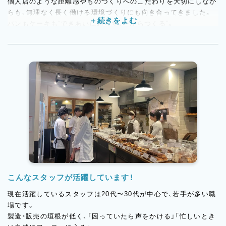
個人店のような距離感やものづくりへのこだわりを大切にしなが
らも、無理なく長く働ける環境づくりにも向き合ってきました。
パンもケーキも“できあいに頼らず、一からつくる”。
その姿勢に共感して集まったスタッフが、今のトラスパレンテを
つくっています。
御殿場エリアにオープン予定の新店舗は、トラスパレンテとして
新たなチャレンジとなるお店です。
これまで培ってきたオールスクラッチの製造スタイルや、お店づ
くりの考え方をそのままに、
新しい場所でトラスパレンテらしさを広げていきます。
立ち上げから関われる貴重なタイミング。
「新しいお店を一緒につくっていきたい」という方を歓迎します。
こんなスタッフが活躍しています！
現在活躍しているスタッフは20代〜30代が中心で、若手が多い職
場です。
製造・販売の垣根が低く、「困っていたら声をかける」「忙しいとき