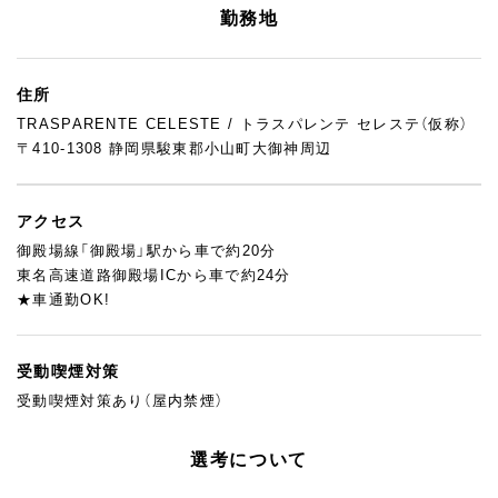
パンやお菓子が好きで、成長していきたい方。
勤務地
ぜひ一度、トラスパレンテの雰囲気を見に来てください。
あなたと一緒に働けることを、スタッフ一同楽しみにしていま
住所
す。
TRASPARENTE CELESTE / トラスパレンテ セレステ（仮称）
〒410-1308 静岡県駿東郡小山町大御神周辺
アクセス
御殿場線「御殿場」駅から車で約20分
東名高速道路御殿場ICから車で約24分
★車通勤OK!
受動喫煙対策
受動喫煙対策あり（屋内禁煙）
選考について