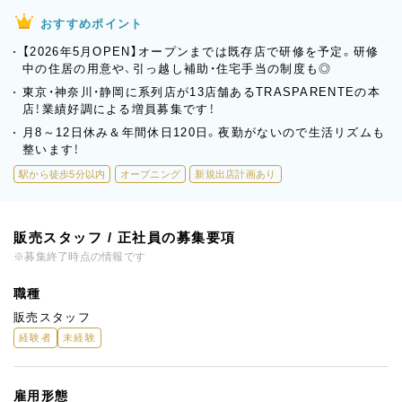
おすすめポイント
【2026年5月OPEN】オープンまでは既存店で研修を予定。研修
中の住居の用意や、引っ越し補助・住宅手当の制度も◎
東京・神奈川・静岡に系列店が13店舗あるTRASPARENTEの本
店！業績好調による増員募集です！
月8～12日休み＆年間休日120日。夜勤がないので生活リズムも
整います！
駅から徒歩5分以内
オープニング
新規出店計画あり
販売スタッフ / 正社員の募集要項
※募集終了時点の情報です
職種
販売スタッフ
経験者
未経験
雇用形態