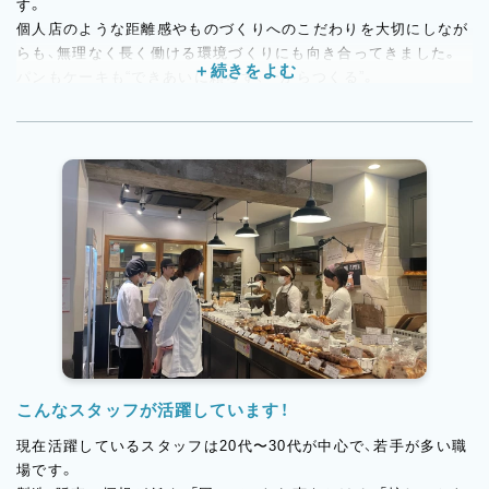
す。
個人店のような距離感やものづくりへのこだわりを大切にしなが
らも、無理なく長く働ける環境づくりにも向き合ってきました。
パンもケーキも“できあいに頼らず、一からつくる”。
その姿勢に共感して集まったスタッフが、今のトラスパレンテを
つくっています。
御殿場エリアにオープン予定の新店舗は、トラスパレンテとして
新たなチャレンジとなるお店です。
これまで培ってきたオールスクラッチの製造スタイルや、お店づ
くりの考え方をそのままに、
新しい場所でトラスパレンテらしさを広げていきます。
立ち上げから関われる貴重なタイミング。
「新しいお店を一緒につくっていきたい」という方を歓迎します。
こんなスタッフが活躍しています！
現在活躍しているスタッフは20代〜30代が中心で、若手が多い職
場です。