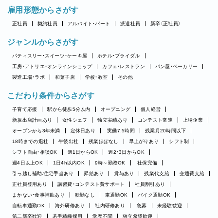
雇用形態からさがす
正社員
契約社員
アルバイト・パート
派遣社員
新卒（正社員）
ジャンルからさがす
パティスリー・スイーツ・ケーキ屋
ホテル・ブライダル
工房・アトリエ・オンラインショップ
カフェ・レストラン
パン屋・ベーカリー
製造工場・ラボ
和菓子店
学校・教室
その他
こだわり条件からさがす
子育て応援
駅から徒歩5分以内
オープニング
個人経営
新規出店計画あり
女性シェフ
独立実績あり
コンテスト常連
上場企業
オープンから3年未満
定休日あり
実働7.5時間
残業月20時間以下
18時までの退社
午後出社
残業ほぼなし
早上がりあり
シフト制
シフト自由・相談OK
週1日からOK
週2・3日からOK
週4日以上OK
1日4h以内OK
9時～勤務OK
社保完備
引っ越し補助/住宅手当あり
昇給あり
賞与あり
残業代支給
交通費支給
正社員登用あり
講習費・コンテスト費サポート
社員割引あり
まかない・食事補助あり
転勤なし
車通勤OK
バイク通勤OK
自転車通勤OK
海外研修あり
社内研修あり
急募
未経験歓迎
第二新卒歓迎
若手積極採用
学歴不問
独立希望歓迎