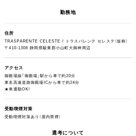
製造も販売も、お店づくりの一員として関わりたい方。
パンやお菓子が好きで、成長していきたい方。
勤務地
ぜひ一度、トラスパレンテの雰囲気を見に来てください。
あなたと一緒に働けることを、スタッフ一同楽しみにしていま
住所
す。
TRASPARENTE CELESTE / トラスパレンテ セレステ（仮称）
〒410-1308 静岡県駿東郡小山町大御神周辺
アクセス
御殿場線「御殿場」駅から車で約20分
東名高速道路御殿場ICから車で約24分
★車通勤OK!
受動喫煙対策
受動喫煙対策あり（屋内禁煙）
選考について