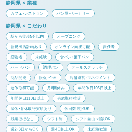
静岡県 × 業種
カフェ・レストラン
パン屋・ベーカリー
静岡県 × こだわり
駅から徒歩5分以内
オープニング
新規出店計画あり
オンライン面接可能
責任者
経験者
未経験
食パン・菓子パン
ハードパン
調理パン
オールスクラッチ
商品開発
販促・企画
店舗運営・マネジメント
連休取得可能
月8回休み
年間休日105日以上
年間休日110日以上
有給取得推奨
産休・育休取得実績あり
休日数選択OK
残業ほぼなし
シフト制
シフト自由・相談OK
週2・3日からOK
週4日以上OK
未経験歓迎