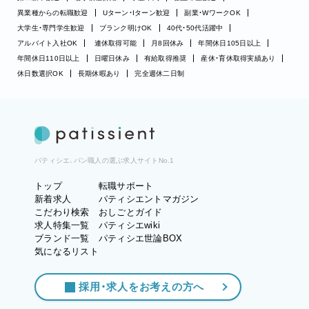
異業種からの転職歓迎
Uターン・Iターン歓迎
副業・WワークOK
大学生・専門学生歓迎
ブランク明けOK
40代・50代活躍中
アルバイト入社OK
連休取得可能
月8回休み
年間休日105日以上
年間休日110日以上
日曜日休み
有給取得推奨
産休・育休取得実績あり
休日数選択OK
長期休暇あり
完全週休二日制
パティシエ、パン職人の選ぶ求人サイトNo.1
トップ
転職サポート
新着求人
パティシエントマガジン
こだわり検索
おしごとガイド
求人特集一覧
パティシエwiki
ブランド一覧
パティシエ世論BOX
気になるリスト
採用・求人をお考えの方へ