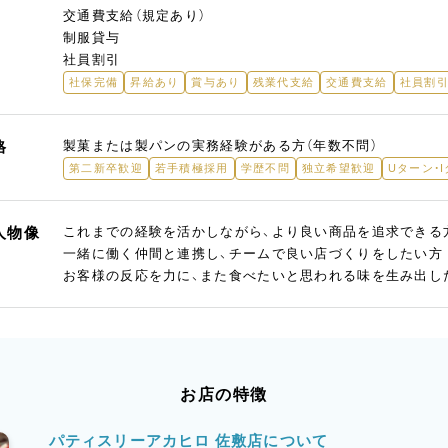
交通費支給（規定あり）
制服貸与
社員割引
社保完備
昇給あり
賞与あり
残業代支給
交通費支給
社員割
格
製菓または製パンの実務経験がある方（年数不問）
第二新卒歓迎
若手積極採用
学歴不問
独立希望歓迎
Uターン・
人物像
これまでの経験を活かしながら、より良い商品を追求できる
一緒に働く仲間と連携し、チームで良い店づくりをしたい方
お客様の反応を力に、また食べたいと思われる味を生み出し
お店の特徴
パティスリーアカヒロ 佐敷店について