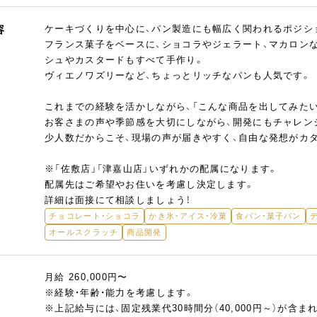
容
ケーキづくりを中心に、パン製造にも幅広く関われるポジシ
フランス菓子をベースに、ショコラやジェラート、マカロン
シュやカスタードもすべて手作り。
ヴィエノワズリーなど、ちょっとリッチなパンも人気です。
これまでの経験を活かしながら、「こんな商品を出してみた
お客さまの声や季節感を大切にしながら、開発にもチャレン
少人数だからこそ、現場の声が届きやすく、自由な発想がカ
※「佐敷店」「津嘉山店」いずれかの配属になります。
配属先はご希望やお住いを考慮し決定します。
詳細は面接にて相談しましょう！
チョコレート・ショコラ
かき氷・アイス・冷菓
食パン・菓子パン
オールスクラッチ
商品開発
月給 260,000円〜
※経験・年齢・能力を考慮します。
※上記給与には、固定残業代30時間分（40,000円～）が含