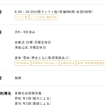
間
8:00～18:30の間でシフト制（実働8時間・休憩1時間）
シフト制
シフト自由・相談OK
暇
月8～9日休み
佐敷店:日曜・月曜定休日
津嘉山店:月曜定休日
産休・育休（男女ともに取得実績あり）
月8回休み
年間休日105日以上
日曜日休み
産休・育休取得実績
間
無期
福利厚生
各種社会保険完備
昇給:年1回（能力による）
賞与:年2回（業績による）