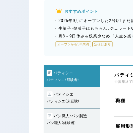
おすすめポイント
2025年9月にオープンした2号店！ま
生菓子・焼菓子はもちろん、ジェラート
月8～9日休み＆残業少なめ！「人生を
オープンから3年未満
定休日あり
パティシエ
正
パティシ
パティシエ（経験者）
※募集終了
パティシエ
正
職種
パティシエ（未経験）
パン職人・パン製造
正
パン職人（経験者）
雇用形