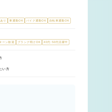
引あり
車通勤OK
バイク通勤OK
自転車通勤OK
Iターン歓迎
ブランク明けOK
40代・50代活躍中
方
たい方