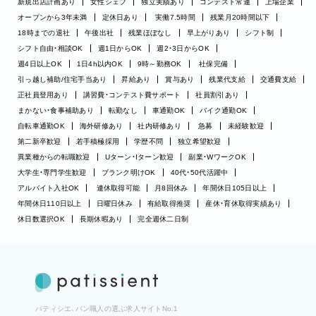
新規出店計画あり
女性シェフ
独立実績あり
コンテスト常連
上場企業
オープンから3年未満
定休日あり
実働7.5時間
残業月20時間以下
18時までの退社
午後出社
残業ほぼなし
早上がりあり
シフト制
シフト自由・相談OK
週1日からOK
週2・3日からOK
週4日以上OK
1日4h以内OK
9時～勤務OK
社保完備
引っ越し補助/住宅手当あり
昇給あり
賞与あり
残業代支給
交通費支給
正社員登用あり
講習費・コンテスト費サポート
社員割引あり
まかない・食事補助あり
転勤なし
車通勤OK
バイク通勤OK
自転車通勤OK
海外研修あり
社内研修あり
急募
未経験歓迎
第二新卒歓迎
若手積極採用
学歴不問
独立希望歓迎
異業種からの転職歓迎
Uターン・Iターン歓迎
副業・WワークOK
大学生・専門学生歓迎
ブランク明けOK
40代・50代活躍中
アルバイト入社OK
連休取得可能
月8回休み
年間休日105日以上
年間休日110日以上
日曜日休み
有給取得推奨
産休・育休取得実績あり
休日数選択OK
長期休暇あり
完全週休二日制
パティシエ、パン職人の選ぶ求人サイトNo.1