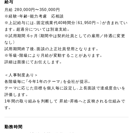
・製造に必要な原料の発注・在庫管理
給与
・清掃や道具のメンテナンスなど、アトリエの環境維持
月給 280,000円〜350,000円
※経験・年齢・能力考慮 応相談
製造業務に加え、アトリエ全体の要として活躍していただきま
※上記給与には、固定残業代40時間分（61,950円～）が含まれてい
す。
ます。超過分については別途支給。
生産計画の策定といった生産管理業務や、スタッフの育成・人員管
※試用期間:6ヶ月（期間中は契約社員としての雇用／待遇に変更
理などのマネジメント業務をお任せします。
なし）
アトリエ長は現在、米粉スイーツの研究にも取り組んでおり、新し
試用期間終了後、面談の上正社員登用となります。
い素材や技術への挑戦を歓迎する職場です。
※等級・階級により月給が変動することがあります。
詳細は面接にてお伝えします。
＜⼈事制度あり＞
各階級毎に「今年1年のテーマ」を会社が提⽰。
テーマに応じた⽬標を個⼈毎に設定し、上⻑⾯談で達成度合いを
評価します。
1年間の取り組みを判断して 昇給・昇格へと反映される仕組みで
す。
勤務時間