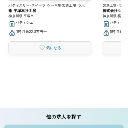
パティスリー・スイーツ・ケーキ屋 製造工場・ラボ
製造工場・ラボ
葦 平塚本社工房
株式会社シュク
神奈川県 平塚市
神奈川県 横浜
パティシエ
パティシエ
[正] 月給22.3万円〜
[正] 月給2
気になる
他の求人を探す