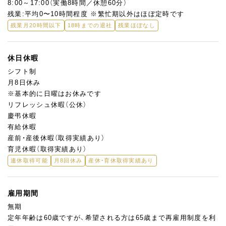
8:00～17:00（実働8時間／休憩60分）
残業:平均0〜10時間程度 ※繁忙期以外はほぼ定時です
残業月20時間以下
18時までの退社
残業ほぼなし
休日休暇
シフト制
月8日休み
※基本的に日曜はお休みです
リフレッシュ休暇（公休）
慶弔休暇
有給休暇
産前・産後休暇（取得実績あり）
育児休暇（取得実績あり）
連休取得可能
月8回休み
産休・育休取得実績あり
雇用期間
無期
定年年齢は60歳ですが、希望される方は65歳まで再雇用制度を利