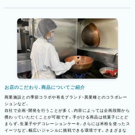
職場は穏やかで風通しが良く、困ったときは自然と声をかけ合え
る雰囲気。オーナーシェフである辻口との距離も近く、自分の意
見やアイデアを直接伝えられる機会があるのも特徴です。
また、商品開発や新しい企画、コンクールへの挑戦なども、意欲が
あれば経験年数に関係なくチャレンジ可能。実際に若手スタッフ
が受賞した実績もあり、一人ひとりの成長をしっかり後押しして
くれる職場です。
こうした環境が、「ここで長く働きたい」と思える理由につながっ
ています。
お店のこだわり、商品についてご紹介
商業施設との季節コラボや有名ブランド・異業種とのコラボレー
ションなど、
自社で企画・開発を行うことが多く、内容によっては企画段階から
携わっていただくことが可能です。手がける商品は焼菓子にとど
まらず、生菓子やデコレーションケーキ、さらには米粉を使ったス
イーツなど、幅広いジャンルに挑戦できる環境です。さまざまな