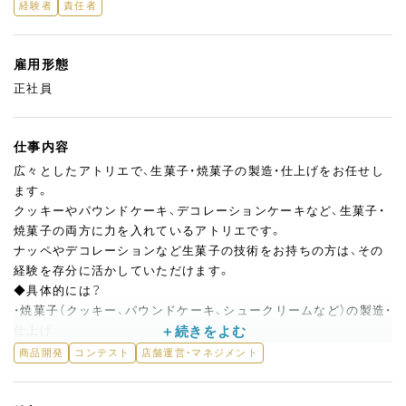
経験者
責任者
雇用形態
正社員
仕事内容
広々としたアトリエで、生菓子・焼菓子の製造・仕上げをお任せし
ます。
クッキーやパウンドケーキ、デコレーションケーキなど、生菓子・
焼菓子の両方に力を入れているアトリエです。
ナッペやデコレーションなど生菓子の技術をお持ちの方は、その
経験を存分に活かしていただけます。
◆具体的には？
・焼菓子（クッキー、パウンドケーキ、シュークリームなど）の製造・
仕上げ
・生菓子の製造・デコレーション（経験・スキルに応じて）
商品開発
コンテスト
店舗運営・マネジメント
・商品開発・企画