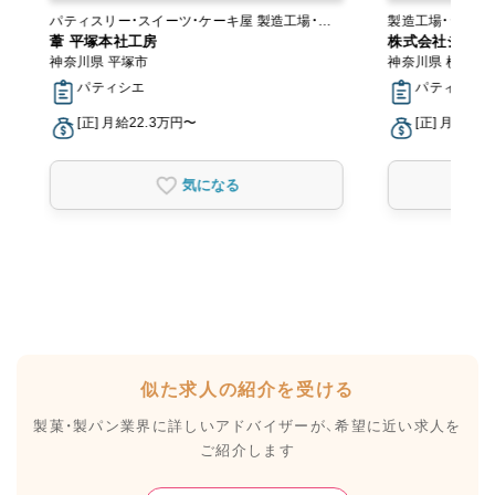
パティスリー・スイーツ・ケーキ屋 製造工場・ラ
製造工場・ラボ
ボ
葦 平塚本社工房
株式会社シュク
神奈川県 平塚市
神奈川県 横浜市
パティシエ
パティシエ
[正] 月給22.3万円〜
[正] 月給20
気になる
似た求人の紹介を受ける
製菓・製パン業界に詳しいアドバイザーが、
希望に近い求人を
ご紹介します