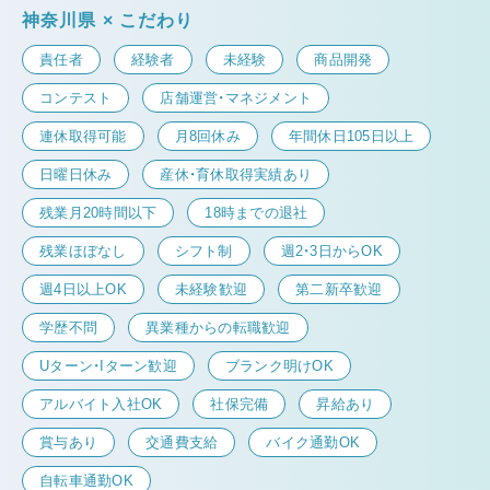
神奈川県 × こだわり
責任者
経験者
未経験
商品開発
コンテスト
店舗運営・マネジメント
連休取得可能
月8回休み
年間休日105日以上
日曜日休み
産休・育休取得実績あり
残業月20時間以下
18時までの退社
残業ほぼなし
シフト制
週2・3日からOK
週4日以上OK
未経験歓迎
第二新卒歓迎
学歴不問
異業種からの転職歓迎
Uターン・Iターン歓迎
ブランク明けOK
アルバイト入社OK
社保完備
昇給あり
賞与あり
交通費支給
バイク通勤OK
自転車通勤OK