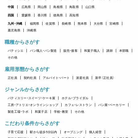
中国
広島県
岡山県
島根県
鳥取県
山口県
四国
愛媛県
香川県
徳島県
高知県
九州・沖縄
福岡県
佐賀県
長崎県
熊本県
大分県
宮崎県
鹿児島県
沖縄県
職種からさがす
パティシエ
パン職人・パン製造
販売・接客
和菓子職人
講師
本部職
その他
雇用形態からさがす
正社員
契約社員
アルバイト・パート
派遣社員
新卒（正社員）
ジャンルからさがす
パティスリー・スイーツ・ケーキ屋
ホテル・ブライダル
工房・アトリエ・オンラインショップ
カフェ・レストラン
パン屋・ベーカリー
製造工場・ラボ
和菓子店
学校・教室
その他
こだわり条件からさがす
子育て応援
駅から徒歩5分以内
オープニング
個人経営