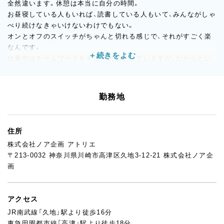
全然違います。休憩は本当に自分の時間。
お昼寝している人もいれば、読書している人もいて、みんながしゃ
べり続けなきゃいけないわけでもない。
オンとオフのスイッチがちゃんと切れる感じで、それがすごく楽
なんです。
仕事中はチームワークをすごく大切にしていますが、だからとい
って業務外で無理に付き合う必要もない。
仕事とプライベートをきちんと分けられるので、家に帰ってから
の時間も自分のものにできます。
勤務地
採用のときも、スキルより人柄を重視しているのが伝わってきま
した。
職場が穏やかな人ばかりなのは、そういう選び方をしているから
住所
だと思います。
株式会社ノア企画 アトリエ
20代から50代まで一緒に働いていますが、年齢差を感じるような
〒213-0032 神奈川県川崎市高津区久地3-12-21 株式会社ノア企
ことはなくて、和気あいあいとしています。
画
朝は8時スタートで残業もほとんどない。昔ながらの職人気質み
たいな雰囲気もなく、無理せず長く続けられる職場です。
実際、長く在籍しているスタッフが多いのも、こういう環境がある
アクセス
からだと思っています。
JR南武線「久地」駅より徒歩16分
東急田園都市線「高津」駅より徒歩18分