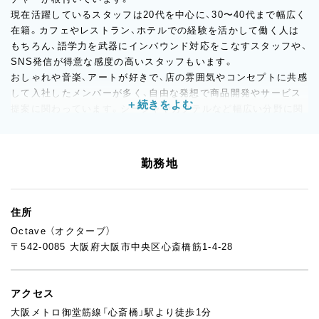
現在活躍しているスタッフは20代を中心に、30〜40代まで幅広く
在籍。カフェやレストラン、ホテルでの経験を活かして働く人は
もちろん、語学力を武器にインバウンド対応をこなすスタッフや、
SNS発信が得意な感度の高いスタッフもいます。
おしゃれや音楽、アートが好きで、店の雰囲気やコンセプトに共感
して入社したメンバーが多く、自由な発想で商品開発やサービス
提案に関わっています。シーシャやカクテルなど幅広い分野に関
心を持ち、自分の得意分野を深めたい人にぴったりな職場！
チームの雰囲気はフラットで、仲の良さも魅力のひとつです。人
間関係のストレスなく、自分らしさを大切にしながら働きたい方
勤務地
にとって働きやすい環境が整っていますよ◎
住所
Octave （オクターブ）
〒542-0085 大阪府大阪市中央区心斎橋筋1-4-28
アクセス
大阪メトロ御堂筋線「心斎橋」駅より徒歩1分