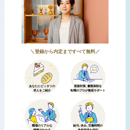
＼登録から内定まですべて無料／
あなたにピッタリの
面接対策、書類添削を
求人をご紹介
転職のプロが徹底サポート
職場のリアルな
給与、休み、労働時間の
情報がわかる
条件交渉を代行