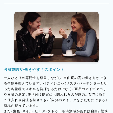
また、海外のカフェ文化やスイーツトレンドに精通したオーナー
のもと、現地で得た最新の感覚を取り入れた店舗づくりが進行
中。日々の仕事を通して、トレンドに触れながら感性を磨ける環
境です。
各種制度や働きやすさのポイント
一人ひとりの専門性を尊重しながら、自由度の高い働き方ができ
る体制を整えています。パティシエ・バリスタ・バーテンダーとい
った各職種でスキルを発揮するだけでなく、商品のアイデア出し
や素材の選定、盛り付け提案にも関われるのが魅力。希望に応じ
て仕入れや発注も担当でき、「自分のアイデアをかたちにできる」
環境が整っています。
また、髪色・ネイル・ピアス・タトゥーも清潔感があれば自由。勤務