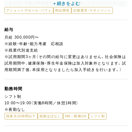
いますが、今後は季節感やトレンドを意識したラインナップへの
リニューアルを構想中。
アシェットデセール・パフェ
商品開発
店舗運営・マネジメント
写真映えするパフェやアシェットデセール、アフタヌーンティー
といったスイーツを、一緒に企画・開発していただける方をお迎え
したいと考えています。
給与
月給 300,000円〜
富裕層やインフルエンサーなど感度の高いお客様が集まる刺激的
※経験・年齢・能力考慮 応相談
な空間で、海外のカフェ文化やスイーツトレンドにも自然と触れ
※残業代別途支給
られるのも魅力のひとつ。
※試用期間3ヶ月（その間の給与に変更はありません。社会保険は
メニュー開発や店舗づくりに興味のある方にとって、日々やりが
試用期間中、健康保険・厚生年金保険は加入対象外となります。試
いを感じられる職場です。
用期間満了後、本採用となりましたら加入手続きを行います。）
勤務時間
シフト制
10:00〜19:00（実働8時間／休憩1時間）
※夜勤なし
残業月20時間以下
残業ほぼなし
9時～勤務OK
シフト制