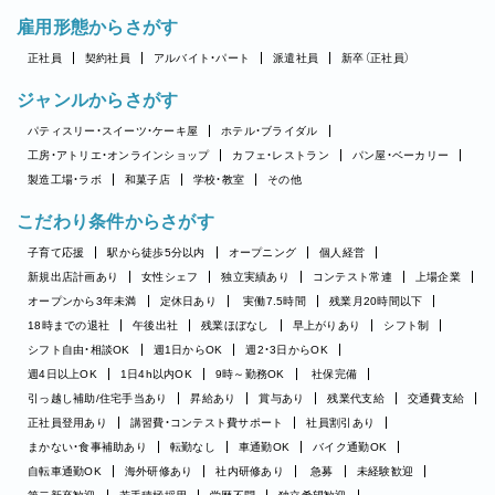
雇用形態からさがす
正社員
契約社員
アルバイト・パート
派遣社員
新卒（正社員）
ジャンルからさがす
パティスリー・スイーツ・ケーキ屋
ホテル・ブライダル
工房・アトリエ・オンラインショップ
カフェ・レストラン
パン屋・ベーカリー
製造工場・ラボ
和菓子店
学校・教室
その他
こだわり条件からさがす
子育て応援
駅から徒歩5分以内
オープニング
個人経営
新規出店計画あり
女性シェフ
独立実績あり
コンテスト常連
上場企業
オープンから3年未満
定休日あり
実働7.5時間
残業月20時間以下
18時までの退社
午後出社
残業ほぼなし
早上がりあり
シフト制
シフト自由・相談OK
週1日からOK
週2・3日からOK
週4日以上OK
1日4h以内OK
9時～勤務OK
社保完備
引っ越し補助/住宅手当あり
昇給あり
賞与あり
残業代支給
交通費支給
正社員登用あり
講習費・コンテスト費サポート
社員割引あり
まかない・食事補助あり
転勤なし
車通勤OK
バイク通勤OK
自転車通勤OK
海外研修あり
社内研修あり
急募
未経験歓迎