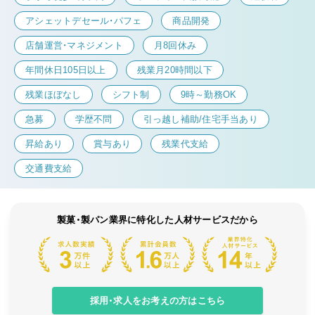
アシェットデセール・パフェ
商品開発
店舗運営・マネジメント
月8回休み
年間休日105日以上
残業月20時間以下
残業ほぼなし
シフト制
9時～勤務OK
急募
学歴不問
引っ越し補助/住宅手当あり
昇給あり
賞与あり
残業代支給
交通費支給
製菓・製パン業界に特化した人材サービスだから
採用・求人をお考えの方はこちら