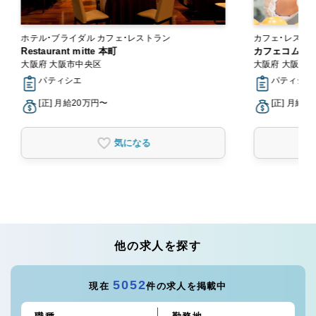
ホテル・ブライダル カフェ・レストラン
カフェ・レスト
Restaurant mitte 本町
カフェコムサ
大阪府 大阪市中央区
大阪府 大阪市
パティシエ
パティシエ
[正] 月給20万円〜
[正] 月給1
気になる
他の求人を探す
5052
現在
件の求人を掲載中