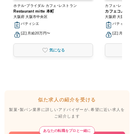
ホテル・ブライダル カフェ・レストラン
カフェ・レストラ
Restaurant mitte 本町
カフェコムサ 
大阪府 大阪市中央区
大阪府 大阪市中
パティシエ
パティシエ
[正] 月給20万円〜
[正] 月給18
気になる
似た求人の紹介を受ける
製菓・製パン業界に詳しいアドバイザーが、
希望に近い求人を
ご紹介します
あなたの転職をプロと一緒に