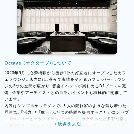
Octave （オクターブ）について
2023年9月に心斎橋駅から徒歩1分の好立地にオープンしたカフ
ェラウンジ。店内には、昼夜で表情を変えるカフェ・バー・ラウン
ジの3つの空間が広がり、音楽イベントが楽しめるDJブースを完
備。企業やアーティストとのコラボイベントも積極的に開催して
います。
内装はシンプルかつモダンで、大人の隠れ家のような落ち着いた
雰囲気。「活力」と「癒し」ふたつの時間を提供することがコンセプ
トです。コーヒーやスイーツ、シーシャ、カクテルなど多彩な楽し
み方ができ、おしゃれで落ち着いた雰囲気のカフェラウンジとし
て感度の高いお客様にも支持されています。