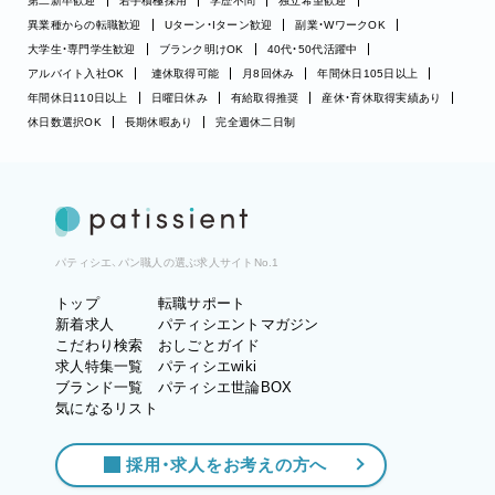
第二新卒歓迎
若手積極採用
学歴不問
独立希望歓迎
異業種からの転職歓迎
Uターン・Iターン歓迎
副業・WワークOK
大学生・専門学生歓迎
ブランク明けOK
40代・50代活躍中
アルバイト入社OK
連休取得可能
月8回休み
年間休日105日以上
年間休日110日以上
日曜日休み
有給取得推奨
産休・育休取得実績あり
休日数選択OK
長期休暇あり
完全週休二日制
パティシエ、パン職人の選ぶ求人サイトNo.1
トップ
転職サポート
新着求人
パティシエントマガジン
こだわり検索
おしごとガイド
求人特集一覧
パティシエwiki
ブランド一覧
パティシエ世論BOX
気になるリスト
採用・求人をお考えの方へ