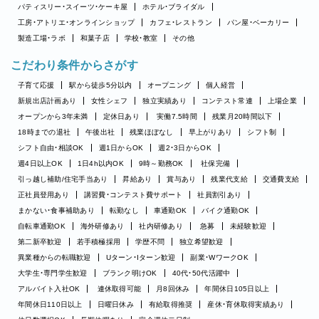
パティスリー・スイーツ・ケーキ屋
ホテル・ブライダル
工房・アトリエ・オンラインショップ
カフェ・レストラン
パン屋・ベーカリー
製造工場・ラボ
和菓子店
学校・教室
その他
こだわり条件からさがす
子育て応援
駅から徒歩5分以内
オープニング
個人経営
新規出店計画あり
女性シェフ
独立実績あり
コンテスト常連
上場企業
オープンから3年未満
定休日あり
実働7.5時間
残業月20時間以下
18時までの退社
午後出社
残業ほぼなし
早上がりあり
シフト制
シフト自由・相談OK
週1日からOK
週2・3日からOK
週4日以上OK
1日4h以内OK
9時～勤務OK
社保完備
引っ越し補助/住宅手当あり
昇給あり
賞与あり
残業代支給
交通費支給
正社員登用あり
講習費・コンテスト費サポート
社員割引あり
まかない・食事補助あり
転勤なし
車通勤OK
バイク通勤OK
自転車通勤OK
海外研修あり
社内研修あり
急募
未経験歓迎
第二新卒歓迎
若手積極採用
学歴不問
独立希望歓迎
異業種からの転職歓迎
Uターン・Iターン歓迎
副業・WワークOK
大学生・専門学生歓迎
ブランク明けOK
40代・50代活躍中
アルバイト入社OK
連休取得可能
月8回休み
年間休日105日以上
年間休日110日以上
日曜日休み
有給取得推奨
産休・育休取得実績あり