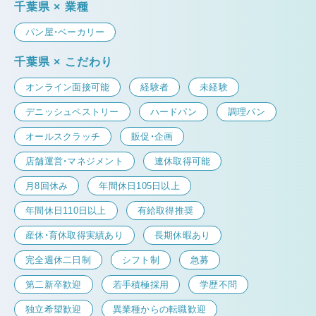
千葉県 × 業種
パン屋・ベーカリー
千葉県 × こだわり
オンライン面接可能
経験者
未経験
デニッシュペストリー
ハードパン
調理パン
オールスクラッチ
販促・企画
店舗運営・マネジメント
連休取得可能
月8回休み
年間休日105日以上
年間休日110日以上
有給取得推奨
産休・育休取得実績あり
長期休暇あり
完全週休二日制
シフト制
急募
第二新卒歓迎
若手積極採用
学歴不問
独立希望歓迎
異業種からの転職歓迎