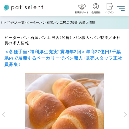
転職サポート
会員登録
ログイン
トップ
求人一覧
ピーターパン 石窯パン工房店（船橋）の求人情報
ピーターパン 石窯パン工房店（船橋） パン職人・パン製造／正社
員の求人情報
＜各種手当・福利厚生充実！賞与年2回＞年商27億円！千葉
県内で展開するベーカリーでパン職人・販売スタッフ正社
員募集！