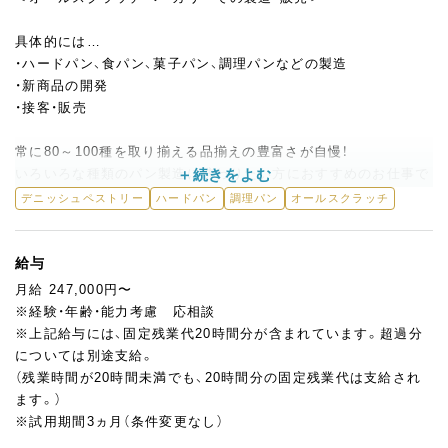
具体的には…
・ハードパン、食パン、菓子パン、調理パンなどの製造
・新商品の開発
・接客・販売
常に80～100種を取り揃える品揃えの豊富さが自慢！
いろいろな種類のパン製造に携わりたい方におすすめのお仕事で
す。
デニッシュペストリー
ハードパン
調理パン
オールスクラッチ
仕込み・成形・焼成・折り込み・調理の5つのセクションに分かれ、チ
ームワークを大切にしながらたくさんのパンを製造。
経験者の方にはスキルに合わせてどんどんお仕事をお任せしてい
給与
きます。
月給 247,000円〜
経験の浅い方でも、先輩スタッフが丁寧に指導しますのでご安心
※経験・年齢・能力考慮 応相談
ください。
※上記給与には、固定残業代20時間分が含まれています。超過分
新商品の開発にも力を入れており、1年目のスタッフやパート・ア
については別途支給。
ルバイトスタッフのアイディアが採用された実績もありますよ！
（残業時間が20時間未満でも、20時間分の固定残業代は支給され
ます。）
また、製造スタッフにも販売・接客業務をお願いしています。
※試用期間3ヵ月（条件変更なし）
お客様のニーズや感想、ありがとうの声などを直接聞ける貴重な