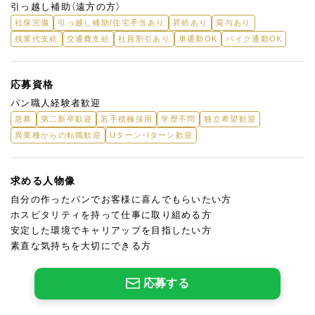
引っ越し補助（遠方の方）
社保完備
引っ越し補助/住宅手当あり
昇給あり
賞与あり
残業代支給
交通費支給
社員割引あり
車通勤OK
バイク通勤OK
応募資格
パン職人経験者歓迎
急募
第二新卒歓迎
若手積極採用
学歴不問
独立希望歓迎
異業種からの転職歓迎
Uターン・Iターン歓迎
求める人物像
自分の作ったパンでお客様に喜んでもらいたい方
ホスピタリティを持って仕事に取り組める方
安定した環境でキャリアップを目指したい方
素直な気持ちを大切にできる方
応募する