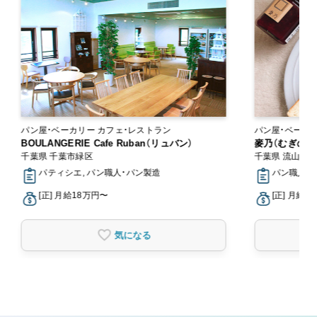
パン屋・ベーカリー カフェ・レストラン
パン屋・ベーカ
BOULANGERIE Cafe Ruban（リュバン）
麥乃（むぎの）
千葉県 千葉市緑区
千葉県 流山市
パティシエ, パン職人・パン製造
パン職人・
[正] 月給18万円〜
[正] 月給2
気になる