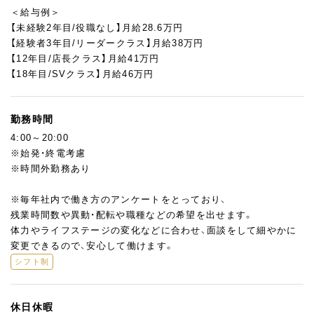
機会であり、作り手からもこだわりやおすすめポイントをお伝え
＜給与例＞
できるチャンスですので、積極的にチャレンジしてください♪
【未経験2年目/役職なし】月給28.6万円
【経験者3年目/リーダークラス】月給38万円
【12年目/店長クラス】月給41万円
【18年目/SVクラス】月給46万円
勤務時間
4:00～20:00
※始発・終電考慮
※時間外勤務あり
※毎年社内で働き方のアンケートをとっており、
残業時間数や異動・配転や職種などの希望を出せます。
体力やライフステージの変化などに合わせ、面談をして細やかに
変更できるので、安心して働けます。
シフト制
休日休暇