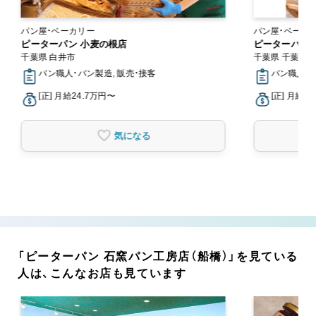
パン屋・ベーカリー
パン屋・ベーカ
ピーターパン 小麦の根店
ピーターパン 
千葉県 白井市
千葉県 千葉市
パン職人・パン製造, 販売・接客
パン職人・パ
[正] 月給24.7万円〜
[正] 月給2
気になる
「ピーターパン 石窯パン工房店（船橋）」を見ている
人は、こんなお店も見ています