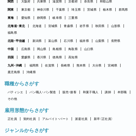
関西
大阪府
兵庫県
滋賀県
京都府
奈良県
和歌山県
関東
東京都
神奈川県
千葉県
埼玉県
茨城県
栃木県
群馬県
東海
愛知県
静岡県
岐阜県
三重県
北海道・東北
北海道
宮城県
青森県
岩手県
秋田県
山形県
福島県
北陸・甲信越
新潟県
富山県
石川県
福井県
山梨県
長野県
中国
広島県
岡山県
島根県
鳥取県
山口県
四国
愛媛県
香川県
徳島県
高知県
九州・沖縄
福岡県
佐賀県
長崎県
熊本県
大分県
宮崎県
鹿児島県
沖縄県
職種からさがす
パティシエ
パン職人・パン製造
販売・接客
和菓子職人
講師
本部職
その他
雇用形態からさがす
正社員
契約社員
アルバイト・パート
派遣社員
新卒（正社員）
ジャンルからさがす