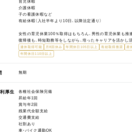
育児休暇
介護休暇
子の看護休暇など
有給休暇（入社半年より10日、以降法定通り）
女性の育児休業100％取得はもちろん、男性の育児休業も推進
復帰後も、時短勤務等をしながら、培ったキャリアを活かし
連休取得可能
月8回休み
年間休日105日以上
有給取得推奨
産
年間休日110日以上
間
無期
福利厚生
各種社会保険完備
昇給年1回
賞与年2回
残業代全額支給
交通費支給
社割あり
車・バイク通勤OK