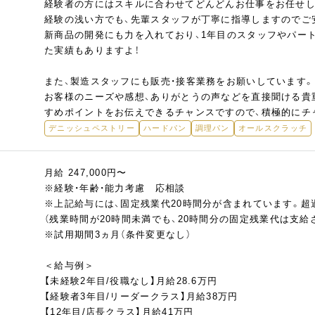
経験者の方にはスキルに合わせてどんどんお仕事をお任せし
経験の浅い方でも、先輩スタッフが丁寧に指導しますのでご
新商品の開発にも力を入れており、1年目のスタッフやパー
た実績もありますよ！
また、製造スタッフにも販売・接客業務をお願いしています。
お客様のニーズや感想、ありがとうの声などを直接聞ける貴
すめポイントをお伝えできるチャンスですので、積極的にチ
デニッシュペストリー
ハードパン
調理パン
オールスクラッチ
月給 247,000円〜
※経験・年齢・能力考慮 応相談
※上記給与には、固定残業代20時間分が含まれています。超
（残業時間が20時間未満でも、20時間分の固定残業代は支給
※試用期間3ヵ月（条件変更なし）
＜給与例＞
【未経験2年目/役職なし】月給28.6万円
【経験者3年目/リーダークラス】月給38万円
【12年目/店長クラス】月給41万円