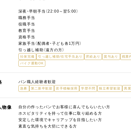
深夜・早朝手当（22:00～翌5:00）
職務手当
役職手当
教育手当
資格手当
家族手当（配偶者・子ども各1万円）
引っ越し補助（遠方の方）
社保完備
引っ越し補助/住宅手当あり
昇給あり
賞与あり
残業
バイク通勤OK
格
パン職人経験者歓迎
急募
第二新卒歓迎
若手積極採用
学歴不問
独立希望歓迎
異
人物像
自分の作ったパンでお客様に喜んでもらいたい方
ホスピタリティを持って仕事に取り組める方
安定した環境でキャリアップを目指したい方
素直な気持ちを大切にできる方