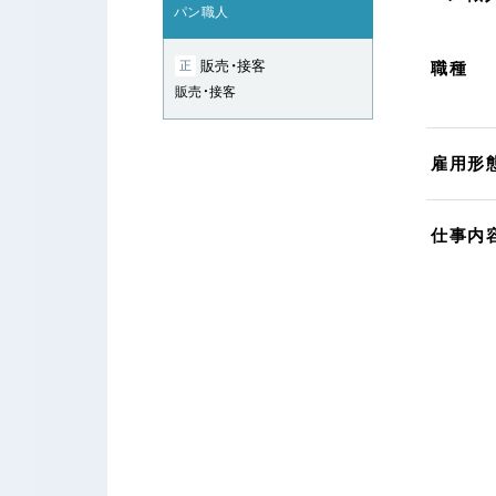
パン職人
販売・接客
正
職種
販売・接客
雇用形
仕事内