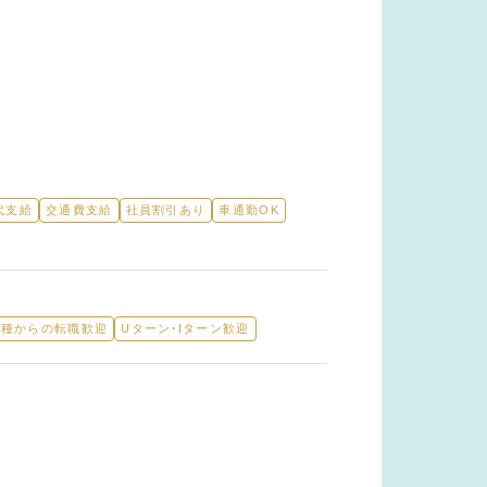
代支給
交通費支給
社員割引あり
車通勤OK
業種からの転職歓迎
Uターン・Iターン歓迎