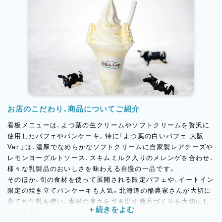
全国の酪農家さんの想いや北海道の食文化とともに、“よつ葉の魅
力”をまっすぐに伝えていく。
そんな「よつ葉のファンづくりの場」として運営しています。
お店のこだわり、商品についてご紹介
看板メニューは、よつ葉の生クリームやソフトクリームを贅沢に
使用したパフェやパンケーキ。特に「よつ葉の白いパフェ 大阪
Ver.」は、濃厚でなめらかなソフトクリームに自家製レアチーズや
レモンヨーグルトソース、スキムミルク入りのメレンゲを合わせ、
様々な乳製品のおいしさを味わえる自慢の一品です。
そのほか、旬の食材を使って展開される限定パフェや、イートイン
限定の焼き立てパンケーキも人気。北海道の酪農家さんが大切に
育てた牛乳を使い、素材の良さを引き出す商品づくりを大切にし
ています。