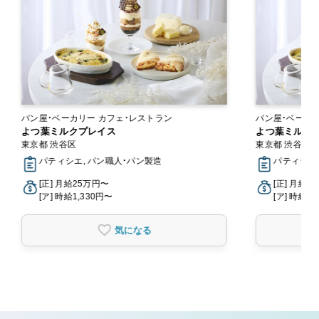
パン屋・ベーカリー カフェ・レストラン
よつ葉ミルクプレイス
よつ葉ミルク
東京都 渋谷区
東京都 渋谷区
パティシエ, パン職人・パン製造
パティシエ
[正] 月給25万円〜
[正] 月給2
[ア] 時給1,330円〜
[ア] 時給1,
気になる