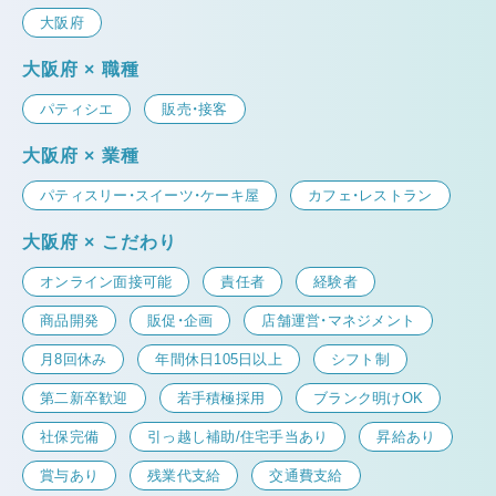
大阪府
大阪府 × 職種
パティシエ
販売・接客
大阪府 × 業種
パティスリー・スイーツ・ケーキ屋
カフェ・レストラン
大阪府 × こだわり
オンライン面接可能
責任者
経験者
商品開発
販促・企画
店舗運営・マネジメント
月8回休み
年間休日105日以上
シフト制
第二新卒歓迎
若手積極採用
ブランク明けOK
社保完備
引っ越し補助/住宅手当あり
昇給あり
賞与あり
残業代支給
交通費支給