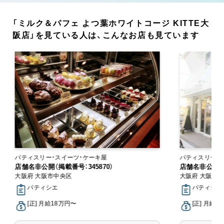
「ミルク＆パフェ よつ葉ホワイトコージ KITTE大
阪店」を見ている人は、こんなお店も見ています
パティスリー・スイーツ・ケーキ屋
パティスリー・
店舗名非公開（掲載番号：345870）
店舗名非公開（掲
大阪府 大阪市中央区
大阪府 大阪市
パティシエ
パティシエ
[正] 月給18万円〜
[正] 月給1