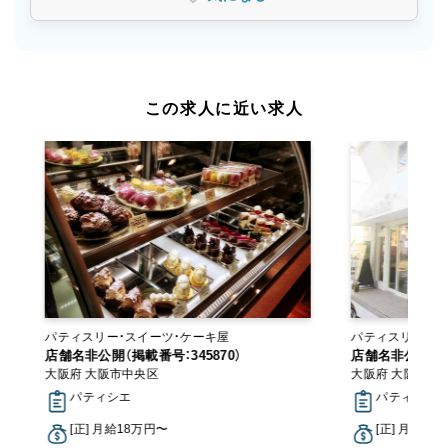
この求人に近い求人
パティスリー・スイーツ・ケーキ屋
パティスリー・ス
店舗名非公開（掲載番号：345870）
店舗名非公開（掲載
大阪府 大阪市中央区
大阪府 大阪市東
パティシエ
パティシエ
[正] 月給18万円〜
[正] 月給18