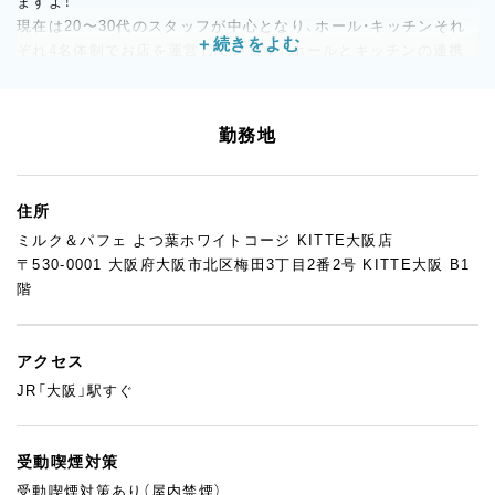
ますよ！
現在は20〜30代のスタッフが中心となり、ホール・キッチンそれ
ぞれ4名体制でお店を運営しています。ホールとキッチンの連携
も良く、スタッフ同士で声をかけ合いながらスムーズに業務を進
められる環境です。
カフェや飲食店での経験を活かしながら、お客様に気持ちの良い
勤務地
サービスを届けたいという想いを持つ方が活躍しています。
安心してスキルを磨ける環境で、あなたらしいキャリアを築いて
ください！
住所
ミルク＆パフェ よつ葉ホワイトコージ KITTE大阪店
〒530-0001 大阪府大阪市北区梅田3丁目2番2号 KITTE大阪 B1
階
アクセス
JR「大阪」駅すぐ
受動喫煙対策
受動喫煙対策あり（屋内禁煙）