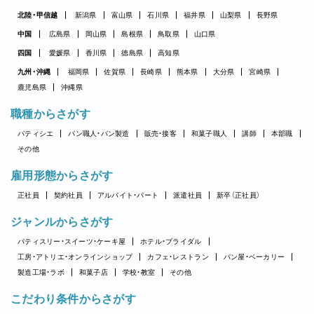
北陸・甲信越
新潟県
富山県
石川県
福井県
山梨県
長野県
中国
広島県
岡山県
島根県
鳥取県
山口県
四国
愛媛県
香川県
徳島県
高知県
九州・沖縄
福岡県
佐賀県
長崎県
熊本県
大分県
宮崎県
鹿児島県
沖縄県
職種からさがす
パティシエ
パン職人・パン製造
販売・接客
和菓子職人
講師
本部職
その他
雇用形態からさがす
正社員
契約社員
アルバイト・パート
派遣社員
新卒（正社員）
ジャンルからさがす
パティスリー・スイーツ・ケーキ屋
ホテル・ブライダル
工房・アトリエ・オンラインショップ
カフェ・レストラン
パン屋・ベーカリー
製造工場・ラボ
和菓子店
学校・教室
その他
こだわり条件からさがす