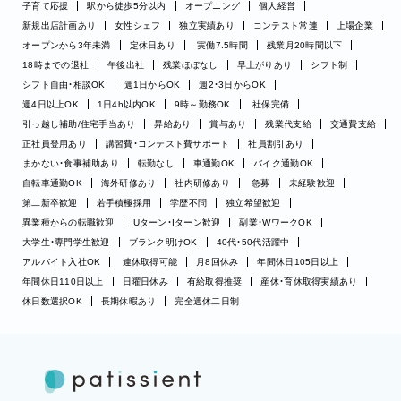
子育て応援
駅から徒歩5分以内
オープニング
個人経営
新規出店計画あり
女性シェフ
独立実績あり
コンテスト常連
上場企業
オープンから3年未満
定休日あり
実働7.5時間
残業月20時間以下
18時までの退社
午後出社
残業ほぼなし
早上がりあり
シフト制
シフト自由・相談OK
週1日からOK
週2・3日からOK
週4日以上OK
1日4h以内OK
9時～勤務OK
社保完備
引っ越し補助/住宅手当あり
昇給あり
賞与あり
残業代支給
交通費支給
正社員登用あり
講習費・コンテスト費サポート
社員割引あり
まかない・食事補助あり
転勤なし
車通勤OK
バイク通勤OK
自転車通勤OK
海外研修あり
社内研修あり
急募
未経験歓迎
第二新卒歓迎
若手積極採用
学歴不問
独立希望歓迎
異業種からの転職歓迎
Uターン・Iターン歓迎
副業・WワークOK
大学生・専門学生歓迎
ブランク明けOK
40代・50代活躍中
アルバイト入社OK
連休取得可能
月8回休み
年間休日105日以上
年間休日110日以上
日曜日休み
有給取得推奨
産休・育休取得実績あり
休日数選択OK
長期休暇あり
完全週休二日制