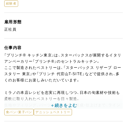
経験者
雇用形態
正社員
仕事内容
「プリンチ® キッチン東京」は、スターバックスが展開するイタリ
アンベーカリー「プリンチ®」のセントラルキッチン。
ここで製造されたペストリーは、「スターバックス リザーブ ロー
スタリー 東京」や「プリンチ 代官山T-SITE」などで提供され、多
くのお客様にお楽しみいただいています。
ミラノの本店レシピを忠実に再現しつつ、日本の旬素材や技術も
柔軟に取り入れたペストリーを日々製造。
生地やフィリング、パーツの仕込みから焼成・仕上げまで、ライン
作業なしで手作業中心の丁寧なものづくりを大切にしています。
食パン・菓子パン
デニッシュペストリー
＜入社後のステップ＞