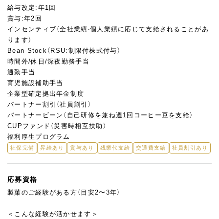
給与改定:年1回
賞与:年2回
インセンティブ（全社業績‧個人業績に応じて支給されることがあ
ります）
Bean Stock（RSU:制限付株式付与）
時間外/休日/深夜勤務手当
通勤手当
育児施設補助手当
企業型確定拠出年金制度
パートナー割引（社員割引）
パートナービーン（自己研修を兼ね週1回コーヒー豆を支給）
CUPファンド（災害時相互扶助）
福利厚生プログラム
社保完備
昇給あり
賞与あり
残業代支給
交通費支給
社員割引あり
応募資格
製菓のご経験がある方（目安2〜3年）
＜こんな経験が活かせます＞