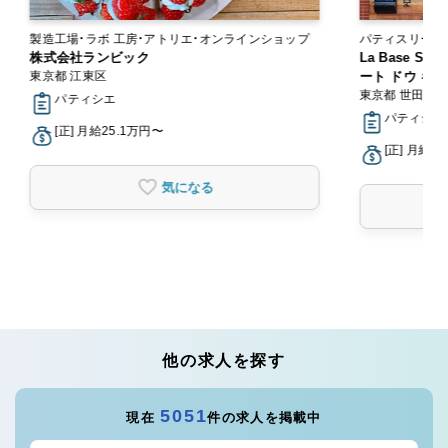
製造工場・ラボ 工房・アトリエ・オンラインショップ
パティスリー・スイーツ
株式会社ランビック
ー
La Base Sec
東京都 江東区
ート ドウ ギャ
東京都 世田谷
パティシエ
パティシエ
[正] 月給25.1万円〜
[正] 月給2
気になる
他の求人を探す
5051
現在
件の求人を掲載中