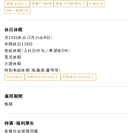
残業ほぼなし
実働7.5時間
残業月20時間以下
午後出社
9時～勤務OK
休日休暇
月10日休み（2月のみ9日）
年間休日119日
有給休暇（入社日付与／希望休OK）
育児休暇
介護休暇
特別有給休暇（私傷病‧慶弔等）
月8回休み
年間休日105日以上
年間休日110日以上
雇用期間
無期
待遇・福利厚生
各種社会保険完備