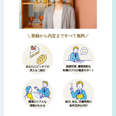
＼登録から内定まですべて無料／
あなたにピッタリの
面接対策、書類添削を
求人をご紹介
転職のプロが徹底サポート
職場のリアルな
給与、休み、労働時間の
情報がわかる
条件交渉を代行