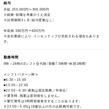
まずは、ペストリーチームの一員として仕込み・焼成・仕上げなど
給与
の製造業務にしっかり取り組んでいただきます。
月給 250,000円〜360,000円
製造環境や工程に慣れていただいたのち、希望や適性に応じて育
※経験・前職を考慮のうえ決定
成や運営サポートにもチャレンジできる環境です。
※試用期間3ヶ月（給与変動なし）
＜主な業務内容＞
年収例:380万円〜600万円
焼菓子・生菓子の製造（計量～焼成・仕上げ）
※会社業績により、インセンティブが支給される場合もありま
店舗用パーツの仕込み・出荷（一部製品は店舗で完成）
す。
※業務に慣れてきたら、以下にも関わっていただけます
・製造計画の立案、備品管理
勤務時間
・後輩スタッフの育成・指導
0時～24時の3シフト交代制（実働7.5時間・休憩1時間）
・品質管理、チーム運営への貢献 など
≪シフトパターン例≫
＜主な製造商品＞
■6:30～15:00
コルネッティ（イタリア風クロワッサン）
■13:30～22:00
カンノンチーニ（クリーム入り筒状パイ）
■22:00～6:30（夜勤は固定勤務／年単位）
季節のドルチェ、ブリオッシュ、デニッシュなど約30種類以上
※通常時、残業は原則発生しません。
※繁忙期等は1時間前後発生することがあります。
※22:00～5:00は18歳以上の方のみ勤務可能です。