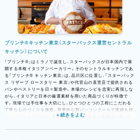
プリンチ®キッチン東京（スターバックス運営セントラル
キッチン）について
「プリンチ®」はミラノで誕生し、スターバックスが日本国内で展
開する本格イタリアンベーカリー。そのセントラルキッチンであ
る「プリンチ® キッチン東京」は、品川区に位置し、「スターバック
ス リザーブ ロースタリー 東京」や代官山の直営店で提供される
パンやペストリーを日々製造中。本場のレシピを忠実に再現しな
がら、イタリアと日本の厳選素材を用いた商品づくりが特徴で
す。現場では手仕事を大切にし、ひとつひとつの工程にこだわる
丁寧なものづくりを徹底。世界的な製パンコンクールで実績を持
つヘッドシェフのもと、本場仕込みの技術を学べる環境が整って
います。味や品質を追求しながら、チーム全員でより良い商品を
生み出していく、ものづくりの醍醐味を感じられる職場です。