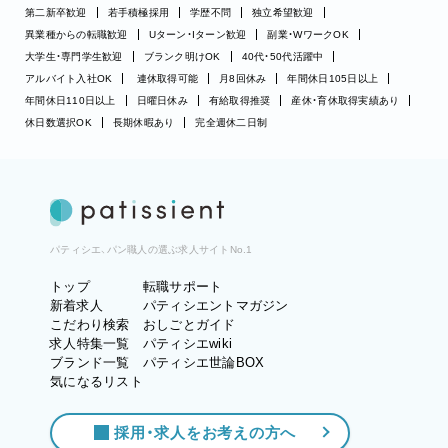
第二新卒歓迎
若手積極採用
学歴不問
独立希望歓迎
異業種からの転職歓迎
Uターン・Iターン歓迎
副業・WワークOK
大学生・専門学生歓迎
ブランク明けOK
40代・50代活躍中
アルバイト入社OK
連休取得可能
月8回休み
年間休日105日以上
年間休日110日以上
日曜日休み
有給取得推奨
産休・育休取得実績あり
休日数選択OK
長期休暇あり
完全週休二日制
パティシエ、パン職人の選ぶ求人サイトNo.1
トップ
転職サポート
新着求人
パティシエントマガジン
こだわり検索
おしごとガイド
求人特集一覧
パティシエwiki
ブランド一覧
パティシエ世論BOX
気になるリスト
採用・求人をお考えの方へ