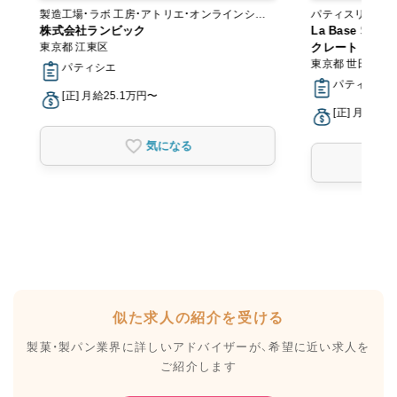
製造工場・ラボ 工房・アトリエ・オンラインショ
パティスリー・スイーツ
ップ
株式会社ランビック
カリー
La Base Secr
東京都 江東区
クレート ドウ 
東京都 世田谷区
パティシエ
パティシエ
[正] 月給25.1万円〜
[正] 月給22
気になる
似た求人の紹介を受ける
製菓・製パン業界に詳しいアドバイザーが、
希望に近い求人を
ご紹介します