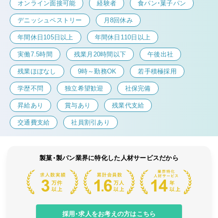
オンライン面接可能
経験者
食パン・菓子パン
デニッシュペストリー
月8回休み
年間休日105日以上
年間休日110日以上
実働7.5時間
残業月20時間以下
午後出社
残業ほぼなし
9時～勤務OK
若手積極採用
学歴不問
独立希望歓迎
社保完備
昇給あり
賞与あり
残業代支給
交通費支給
社員割引あり
製菓・製パン業界に特化した人材サービスだから
採用・求人をお考えの方はこちら