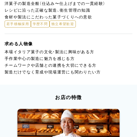
洋菓子の製造全般（仕込み〜仕上げまでの一貫経験）
レシピに沿った正確な製造、衛生管理の知識
食材や製法にこだわった菓子づくりへの意欲
若手積極採用
学歴不問
独立希望歓迎
求める人物像
本場イタリア菓子の文化・製法に興味がある方
手作業中心の製造に魅力を感じる方
チームワークや店舗との連携を大切にできる方
製造だけでなく育成や現場運営にも関わりたい方
お店の特徴