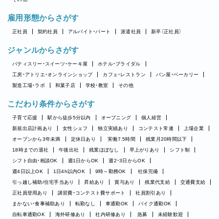
雇用形態からさがす
正社員
契約社員
アルバイト・パート
派遣社員
新卒（正社員）
ジャンルからさがす
パティスリー・スイーツ・ケーキ屋
ホテル・ブライダル
工房・アトリエ・オンラインショップ
カフェ・レストラン
パン屋・ベーカリー
製造工場・ラボ
和菓子店
学校・教室
その他
こだわり条件からさがす
子育て応援
駅から徒歩5分以内
オープニング
個人経営
新規出店計画あり
女性シェフ
独立実績あり
コンテスト常連
上場企業
オープンから3年未満
定休日あり
実働7.5時間
残業月20時間以下
18時までの退社
午後出社
残業ほぼなし
早上がりあり
シフト制
シフト自由・相談OK
週1日からOK
週2・3日からOK
週4日以上OK
1日4h以内OK
9時～勤務OK
社保完備
引っ越し補助/住宅手当あり
昇給あり
賞与あり
残業代支給
交通費支給
正社員登用あり
講習費・コンテスト費サポート
社員割引あり
まかない・食事補助あり
転勤なし
車通勤OK
バイク通勤OK
自転車通勤OK
海外研修あり
社内研修あり
急募
未経験歓迎