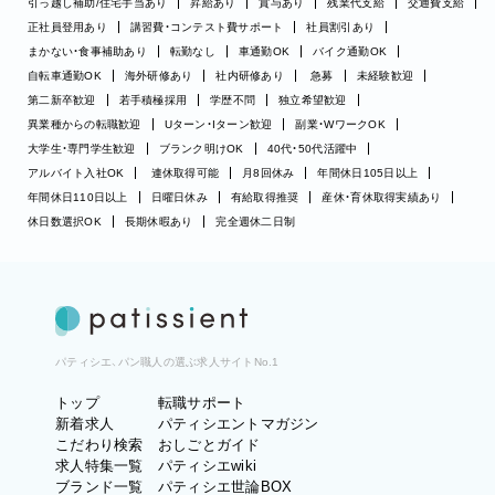
引っ越し補助/住宅手当あり
昇給あり
賞与あり
残業代支給
交通費支給
正社員登用あり
講習費・コンテスト費サポート
社員割引あり
まかない・食事補助あり
転勤なし
車通勤OK
バイク通勤OK
自転車通勤OK
海外研修あり
社内研修あり
急募
未経験歓迎
第二新卒歓迎
若手積極採用
学歴不問
独立希望歓迎
異業種からの転職歓迎
Uターン・Iターン歓迎
副業・WワークOK
大学生・専門学生歓迎
ブランク明けOK
40代・50代活躍中
アルバイト入社OK
連休取得可能
月8回休み
年間休日105日以上
年間休日110日以上
日曜日休み
有給取得推奨
産休・育休取得実績あり
休日数選択OK
長期休暇あり
完全週休二日制
パティシエ、パン職人の選ぶ求人サイトNo.1
トップ
転職サポート
新着求人
パティシエントマガジン
こだわり検索
おしごとガイド
求人特集一覧
パティシエwiki
ブランド一覧
パティシエ世論BOX