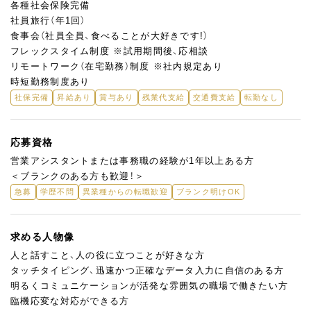
各種社会保険完備
社員旅行（年1回）
食事会（社員全員、食べることが大好きです!）
フレックスタイム制度 ※試用期間後、応相談
リモートワーク（在宅勤務）制度 ※社内規定あり
時短勤務制度あり
社保完備
昇給あり
賞与あり
残業代支給
交通費支給
転勤なし
応募資格
営業アシスタントまたは事務職の経験が1年以上ある方
＜ブランクのある方も歓迎！＞
急募
学歴不問
異業種からの転職歓迎
ブランク明けOK
求める人物像
人と話すこと、人の役に立つことが好きな方
タッチタイピング、迅速かつ正確なデータ入力に自信のある方
明るくコミュニケーションが活発な雰囲気の職場で働きたい方
臨機応変な対応ができる方