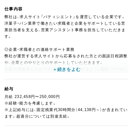
仕事内容
弊社は、求人サイト「パティシエント」を運営している企業です。
洋菓子・パン業界で働きたい求職者と企業をサポートしている営
業担当者を支える、営業アシスタント事務を担当していただきま
す。
◎企業・求職者との連絡サポート業務
弊社が運営する求人サイトから応募をされた方との面談日程調整
や、企業とのやりとりのサポートしていただきます。
企業や求職者とスムーズなやりとりができるよう、電話、メール、
LINEなどのツールを使った積極的なコミュニケーションがとれ
る方が好ましいです。
給与
◎営業活動のバックオフィス業務のサポート全般
月給 232,458円〜250,000円
営業担当者が効率的に活動できるよう、データ入力や書類作成な
※経験・能力を考慮します。
ど事務業務全般を支援していただきます。コミュニケーションを
※上記給与には、固定残業代30時間分（44,138円～）が含まれてい
大切にしながら、チームで協力して業務を進めていただきます。
ます。超過分については別途支給。
◎仕事に慣れてきたら…