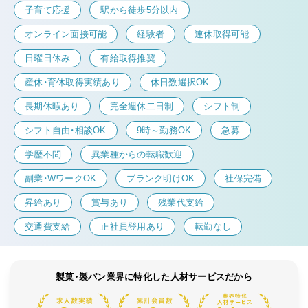
子育て応援
駅から徒歩5分以内
オンライン面接可能
経験者
連休取得可能
日曜日休み
有給取得推奨
産休・育休取得実績あり
休日数選択OK
長期休暇あり
完全週休二日制
シフト制
シフト自由・相談OK
9時～勤務OK
急募
学歴不問
異業種からの転職歓迎
副業・WワークOK
ブランク明けOK
社保完備
昇給あり
賞与あり
残業代支給
交通費支給
正社員登用あり
転勤なし
製菓・製パン業界に特化した人材サービスだから