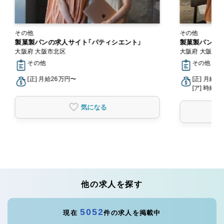
その他
その他
製菓製パンの求人サイト「パティシエント」
製菓製パンの求
大阪府 大阪市北区
大阪府 大阪市
その他
その他
[正] 月給26万円〜
[正] 月給2
[ア] 時給1,
気になる
他の求人を探す
5052
現在
件の求人を掲載中