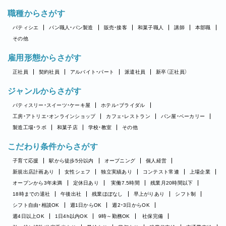
職種からさがす
パティシエ
パン職人・パン製造
販売・接客
和菓子職人
講師
本部職
その他
雇用形態からさがす
正社員
契約社員
アルバイト・パート
派遣社員
新卒（正社員）
ジャンルからさがす
パティスリー・スイーツ・ケーキ屋
ホテル・ブライダル
工房・アトリエ・オンラインショップ
カフェ・レストラン
パン屋・ベーカリー
製造工場・ラボ
和菓子店
学校・教室
その他
こだわり条件からさがす
子育て応援
駅から徒歩5分以内
オープニング
個人経営
新規出店計画あり
女性シェフ
独立実績あり
コンテスト常連
上場企業
オープンから3年未満
定休日あり
実働7.5時間
残業月20時間以下
18時までの退社
午後出社
残業ほぼなし
早上がりあり
シフト制
シフト自由・相談OK
週1日からOK
週2・3日からOK
週4日以上OK
1日4h以内OK
9時～勤務OK
社保完備