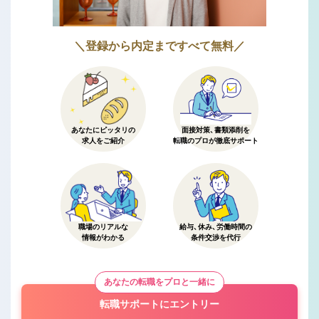
＼登録から内定まですべて無料／
あなたにピッタリの
面接対策、書類添削を
求人をご紹介
転職のプロが徹底サポート
職場のリアルな
給与、休み、労働時間の
情報がわかる
条件交渉を代行
あなたの転職をプロと一緒に
転職サポートにエントリー