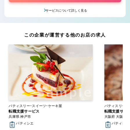
サービスについて詳しく見る
この企業が運営する他のお店の求人
パティスリー・スイーツ・ケーキ屋
パティスリー・
転職支援サービス
転職支援サー
兵庫県 神戸市
大阪府 大阪市
パティシエ
パティシエ