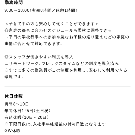
新たな分野にチャレンジしてみたい方には、多彩な業務を経験す
勤務時間
ることも可能です。
9:00～18:00（実働8時間／休憩1時間）
例えば、当社で運営している求人サイトの原稿制作などのライテ
ィング業務にも携わっていただけます。
＜子育て中の方も安心して働くことができます＞
先輩スタッフが丁寧に指導しますので、あなたのペースでステッ
◎家庭の都合に合わせスケジュールも柔軟に調整できる
プアップできますよ！
→平日の学校行事への参加や急なお子様の送り迎えなどの家庭の
事情に合わせて対応できます。
◎「夢の実現を支える」喜びを実感できる
社員に共通しているのは、「ヒトの夢の実現をサポートしたい」と
◎スタッフが働きやすい制度を導入
いう想い。私たちのミッションは、求職者や企業が持つ夢や理想
→リモートワーク、フレックスタイムなどの制度を導入済み
を形にすること。あなたが対応した求職者が無事入社したとき、
※すでに多くの従業員がこの制度を利用し、安心して利用できる
お手伝いした企業が採用できたとき、営業担当から感謝の声を伝
環境です。
える文化があります。サポートすることに喜びを感じる方にはぴ
ったりのお仕事です☆
休日休暇
また、弊社ではパティスリーカフェ「hannoc」を運営しています。
月間8〜10日
食べることが好き！スイーツが好き！誰かの夢をサポートしたい！
年間休日125日（土日祝）
そんな想いをお持ちの方なら、きっとやりがいを感じていただけ
有給休暇（10日～20日）
ます◎
※下限日数は、入社半年経過後の付与日数となります
GW休暇