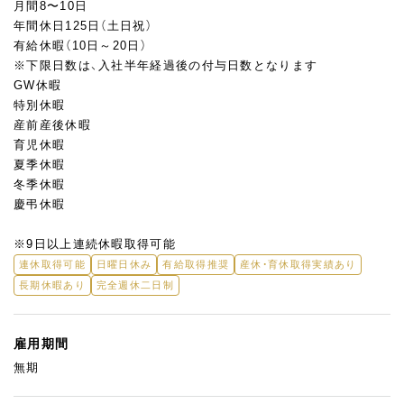
月間8〜10日
食べることが好き！スイーツが好き！誰かの夢をサポートしたい！
年間休日125日（土日祝）
そんな想いをお持ちの方なら、きっとやりがいを感じていただけ
有給休暇（10日～20日）
ます◎
※下限日数は、入社半年経過後の付与日数となります
GW休暇
特別休暇
産前産後休暇
育児休暇
夏季休暇
冬季休暇
慶弔休暇
※9日以上連続休暇取得可能
連休取得可能
日曜日休み
有給取得推奨
産休・育休取得実績あり
長期休暇あり
完全週休二日制
雇用期間
無期