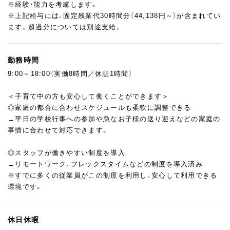
営業担当者が効率的に活動できるよう、データ入力や書類作成な
※経験・能力を考慮します。
ど事務業務全般を支援していただきます。コミュニケーションを
※上記給与には、固定残業代30時間分（44,138円～）が含まれてい
大切にしながら、チームで協力して業務を進めていただきます。
ます。超過分については別途支給。
◎仕事に慣れてきたら…
新たな分野にチャレンジしてみたい方には、多彩な業務を経験す
勤務時間
ることも可能です。
9:00～18:00（実働8時間／休憩1時間）
例えば、当社で運営している求人サイトの原稿制作などのライテ
ィング業務にも携わっていただけます。
＜子育て中の方も安心して働くことができます＞
先輩スタッフが丁寧に指導しますので、あなたのペースでステッ
◎家庭の都合に合わせスケジュールも柔軟に調整できる
プアップできますよ！
→平日の学校行事への参加や急なお子様の送り迎えなどの家庭の
事情に合わせて対応できます。
◎「夢の実現を支える」喜びを実感できる
社員に共通しているのは、「ヒトの夢の実現をサポートしたい」と
◎スタッフが働きやすい制度を導入
いう想い。私たちのミッションは、求職者や企業が持つ夢や理想
→リモートワーク、フレックスタイムなどの制度を導入済み
を形にすること。あなたが対応した求職者が無事入社したとき、
※すでに多くの従業員がこの制度を利用し、安心して利用できる
お手伝いした企業が採用できたとき、営業担当から感謝の声を伝
環境です。
える文化があります。サポートすることに喜びを感じる方にはぴ
ったりのお仕事です☆
休日休暇
また、弊社ではパティスリーカフェ「hannoc」を運営しています。