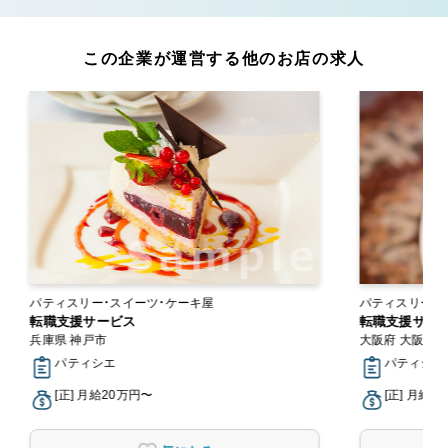
この企業が運営する他のお店の求人
パティスリー・スイーツ・ケーキ屋
パティスリー・
転職支援サービス
転職支援サー
兵庫県 神戸市
大阪府 大阪市
パティシエ
パティシエ
[正] 月給20万円〜
[正] 月給2