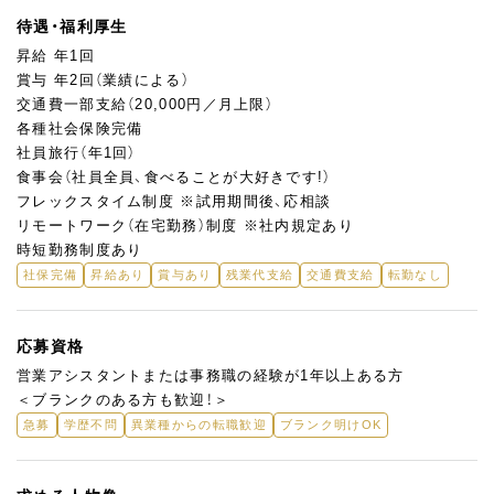
待遇・福利厚生
昇給 年1回
賞与 年2回（業績による）
交通費一部支給（20,000円／月上限）
各種社会保険完備
社員旅行（年1回）
食事会（社員全員、食べることが大好きです!）
フレックスタイム制度 ※試用期間後、応相談
リモートワーク（在宅勤務）制度 ※社内規定あり
時短勤務制度あり
社保完備
昇給あり
賞与あり
残業代支給
交通費支給
転勤なし
応募資格
営業アシスタントまたは事務職の経験が1年以上ある方
＜ブランクのある方も歓迎！＞
急募
学歴不問
異業種からの転職歓迎
ブランク明けOK