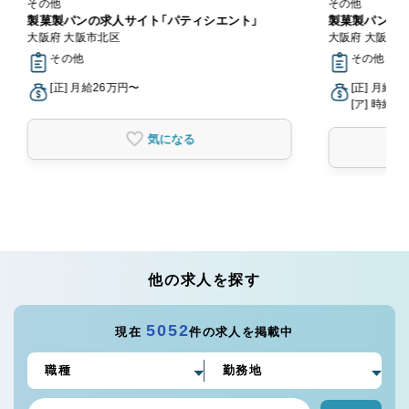
その他
その他
製菓製パンの求人サイト「パティシエント」
製菓製パンの求
大阪府 大阪市北区
大阪府 大阪市
その他
その他
[正] 月給26万円〜
[正] 月給2
[ア] 時給1,
気になる
他の求人を探す
5052
現在
件の求人を掲載中