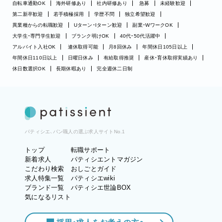
自転車通勤OK
海外研修あり
社内研修あり
急募
未経験歓迎
第二新卒歓迎
若手積極採用
学歴不問
独立希望歓迎
異業種からの転職歓迎
Uターン・Iターン歓迎
副業・WワークOK
大学生・専門学生歓迎
ブランク明けOK
40代・50代活躍中
アルバイト入社OK
連休取得可能
月8回休み
年間休日105日以上
年間休日110日以上
日曜日休み
有給取得推奨
産休・育休取得実績あり
休日数選択OK
長期休暇あり
完全週休二日制
パティシエ、パン職人の選ぶ求人サイトNo.1
トップ
転職サポート
新着求人
パティシエントマガジン
こだわり検索
おしごとガイド
求人特集一覧
パティシエwiki
ブランド一覧
パティシエ世論BOX
気になるリスト