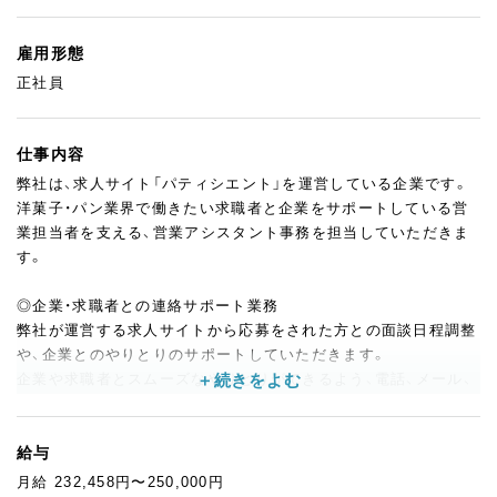
雇用形態
正社員
仕事内容
弊社は、求人サイト「パティシエント」を運営している企業です。
洋菓子・パン業界で働きたい求職者と企業をサポートしている営
業担当者を支える、営業アシスタント事務を担当していただきま
す。
◎企業・求職者との連絡サポート業務
弊社が運営する求人サイトから応募をされた方との面談日程調整
や、企業とのやりとりのサポートしていただきます。
企業や求職者とスムーズなやりとりができるよう、電話、メール、
LINEなどのツールを使った積極的なコミュニケーションがとれ
る方が好ましいです。
給与
◎営業活動のバックオフィス業務のサポート全般
月給 232,458円〜250,000円