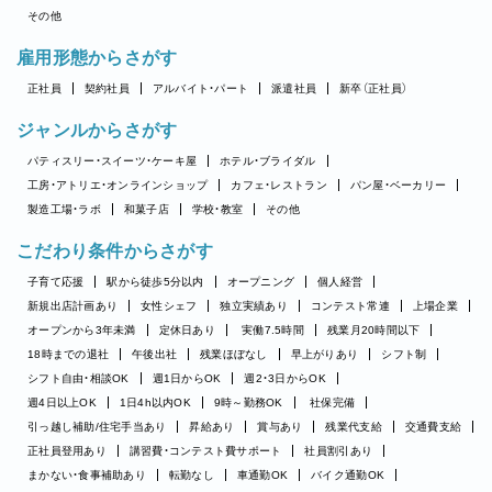
その他
雇用形態からさがす
正社員
契約社員
アルバイト・パート
派遣社員
新卒（正社員）
ジャンルからさがす
パティスリー・スイーツ・ケーキ屋
ホテル・ブライダル
工房・アトリエ・オンラインショップ
カフェ・レストラン
パン屋・ベーカリー
製造工場・ラボ
和菓子店
学校・教室
その他
こだわり条件からさがす
子育て応援
駅から徒歩5分以内
オープニング
個人経営
新規出店計画あり
女性シェフ
独立実績あり
コンテスト常連
上場企業
オープンから3年未満
定休日あり
実働7.5時間
残業月20時間以下
18時までの退社
午後出社
残業ほぼなし
早上がりあり
シフト制
シフト自由・相談OK
週1日からOK
週2・3日からOK
週4日以上OK
1日4h以内OK
9時～勤務OK
社保完備
引っ越し補助/住宅手当あり
昇給あり
賞与あり
残業代支給
交通費支給
正社員登用あり
講習費・コンテスト費サポート
社員割引あり
まかない・食事補助あり
転勤なし
車通勤OK
バイク通勤OK