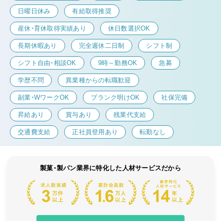
日曜日休み
有給取得推奨
産休・育休取得実績あり
休日数選択OK
長期休暇あり
完全週休二日制
シフト制
シフト自由・相談OK
9時～勤務OK
急募
学歴不問
異業種からの転職歓迎
副業・WワークOK
ブランク明けOK
社保完備
昇給あり
賞与あり
残業代支給
交通費支給
正社員登用あり
転勤なし
製菓・製パン業界に特化した人材サービスだから