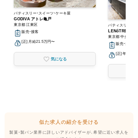
パティスリー・スイーツ・ケーキ屋
GODIVA アトレ亀戸
東京都 江東区
パティスリー・ス
LENôTRE＜
販売・接客
東京都 中央区
[正] 月給21.5万円〜
販売・接客
[正] 年収30
気になる
似た求人の紹介を受ける
製菓・製パン業界に詳しいアドバイザーが、
希望に近い求人を