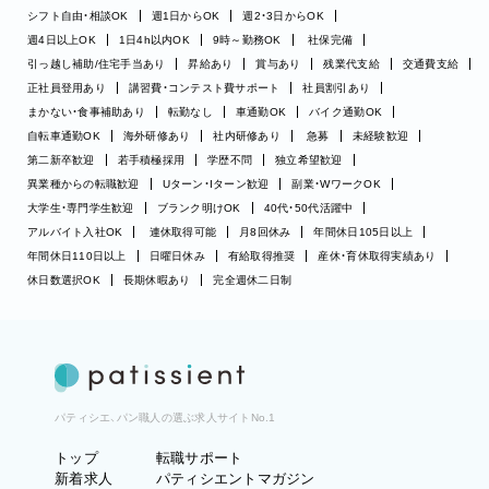
シフト自由・相談OK
週1日からOK
週2・3日からOK
週4日以上OK
1日4h以内OK
9時～勤務OK
社保完備
引っ越し補助/住宅手当あり
昇給あり
賞与あり
残業代支給
交通費支給
正社員登用あり
講習費・コンテスト費サポート
社員割引あり
まかない・食事補助あり
転勤なし
車通勤OK
バイク通勤OK
自転車通勤OK
海外研修あり
社内研修あり
急募
未経験歓迎
第二新卒歓迎
若手積極採用
学歴不問
独立希望歓迎
異業種からの転職歓迎
Uターン・Iターン歓迎
副業・WワークOK
大学生・専門学生歓迎
ブランク明けOK
40代・50代活躍中
アルバイト入社OK
連休取得可能
月8回休み
年間休日105日以上
年間休日110日以上
日曜日休み
有給取得推奨
産休・育休取得実績あり
休日数選択OK
長期休暇あり
完全週休二日制
パティシエ、パン職人の選ぶ求人サイトNo.1
トップ
転職サポート
新着求人
パティシエントマガジン