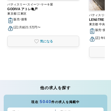
パティスリー・スイーツ・ケーキ屋
GODIVA アトレ亀戸
東京都 江東区
パティスリー・
販売・接客
LENôTRE
東京都 中央区
[正] 月給21.5万円〜
販売・接客
[正] 年収3
気になる
他の求人を探す
5040
現在
件の求人を掲載中