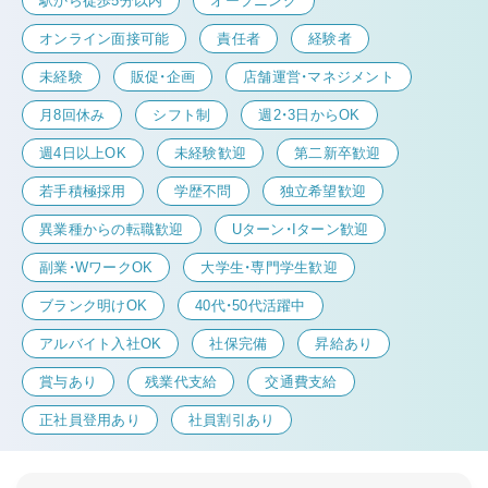
駅から徒歩5分以内
オープニング
オンライン面接可能
責任者
経験者
未経験
販促・企画
店舗運営・マネジメント
月8回休み
シフト制
週2・3日からOK
週4日以上OK
未経験歓迎
第二新卒歓迎
若手積極採用
学歴不問
独立希望歓迎
異業種からの転職歓迎
Uターン・Iターン歓迎
副業・WワークOK
大学生・専門学生歓迎
ブランク明けOK
40代・50代活躍中
アルバイト入社OK
社保完備
昇給あり
賞与あり
残業代支給
交通費支給
正社員登用あり
社員割引あり