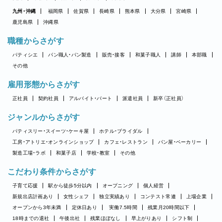
九州・沖縄
福岡県
佐賀県
長崎県
熊本県
大分県
宮崎県
鹿児島県
沖縄県
職種からさがす
パティシエ
パン職人・パン製造
販売・接客
和菓子職人
講師
本部職
その他
雇用形態からさがす
正社員
契約社員
アルバイト・パート
派遣社員
新卒（正社員）
ジャンルからさがす
パティスリー・スイーツ・ケーキ屋
ホテル・ブライダル
工房・アトリエ・オンラインショップ
カフェ・レストラン
パン屋・ベーカリー
製造工場・ラボ
和菓子店
学校・教室
その他
こだわり条件からさがす
子育て応援
駅から徒歩5分以内
オープニング
個人経営
新規出店計画あり
女性シェフ
独立実績あり
コンテスト常連
上場企業
オープンから3年未満
定休日あり
実働7.5時間
残業月20時間以下
18時までの退社
午後出社
残業ほぼなし
早上がりあり
シフト制