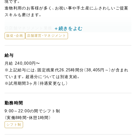
境です。
進物利用のお客様が多く、お祝い事や手土産にふさわしいご提案
スキルも磨けます。
◎店舗マネジメント業務
店長候補として、スタッフ育成・シフト作成・売上管理・発注・ディ
販促・企画
店舗運営・マネジメント
スプレイ提案など、店舗運営全般に携わっていただきます。
リニューアルオープンに向けた準備から関わることができ、店舗
づくりを経験できるやりがいあるポジションです。
給与
なお、オープンまでは本店での研修勤務を予定しています。
月給 240,000円〜
※上記給与には、固定残業代26.25時間分（38,405円～）が含まれ
★ここが魅力！
ています。超過分については別途支給。
「ブランドの顔」として接客に立ちながら、マネジメントスキルや
※試用期間3ヶ月（待遇変更なし）
運営力を身につけられます。
百貨店のお客様はギフト需要が高く、お一人おひとりに寄り添っ
た丁寧なご案内が求められる環境。
勤務時間
高いホスピタリティと提案力を培いたい方にぴったりです。
9:00～22:00の間でシフト制
（実働8時間・休憩1時間）
シフト制