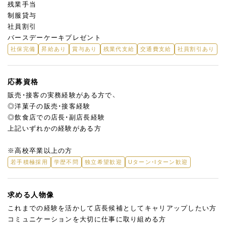
残業手当
制服貸与
社員割引
バースデーケーキプレゼント
社保完備
昇給あり
賞与あり
残業代支給
交通費支給
社員割引あり
応募資格
販売・接客の実務経験がある方で、
◎洋菓子の販売・接客経験
◎飲食店での店長・副店長経験
上記いずれかの経験がある方
※高校卒業以上の方
若手積極採用
学歴不問
独立希望歓迎
Uターン・Iターン歓迎
求める人物像
これまでの経験を活かして店長候補としてキャリアップしたい方
コミュニケーションを大切に仕事に取り組める方