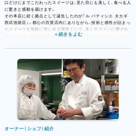
口どけにまでこだわったスイーツは、見た目にも美しく、食べる人
に驚きと感動を届けます。
その本店に続く拠点として誕生したのが『ル パティシエ タカギ
西武池袋店』。都心の百貨店内にありながら、技術と感性が詰まっ
たスイーツを気軽に楽しめる場所として、多くのファンに愛され
てきました。現在は西武池袋本店の全面改装にともない、リニュ
ーアルオープンに向けて準備中。新しい空間での営業再開は、
2025年夏を予定しています。
代表作「アルパジョン」や、ショコラ、タルト、焼菓子など、贈り物
にも喜ばれる繊細で上質なスイーツの数々。再オープン後は、さ
らに洗練された商品と空間で、お客様の“特別なひととき”を演出
していきます。
オーナー（シェフ）紹介