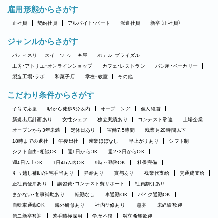
雇用形態からさがす
正社員
契約社員
アルバイト・パート
派遣社員
新卒（正社員）
ジャンルからさがす
パティスリー・スイーツ・ケーキ屋
ホテル・ブライダル
工房・アトリエ・オンラインショップ
カフェ・レストラン
パン屋・ベーカリー
製造工場・ラボ
和菓子店
学校・教室
その他
こだわり条件からさがす
子育て応援
駅から徒歩5分以内
オープニング
個人経営
新規出店計画あり
女性シェフ
独立実績あり
コンテスト常連
上場企業
オープンから3年未満
定休日あり
実働7.5時間
残業月20時間以下
18時までの退社
午後出社
残業ほぼなし
早上がりあり
シフト制
シフト自由・相談OK
週1日からOK
週2・3日からOK
週4日以上OK
1日4h以内OK
9時～勤務OK
社保完備
引っ越し補助/住宅手当あり
昇給あり
賞与あり
残業代支給
交通費支給
正社員登用あり
講習費・コンテスト費サポート
社員割引あり
まかない・食事補助あり
転勤なし
車通勤OK
バイク通勤OK
自転車通勤OK
海外研修あり
社内研修あり
急募
未経験歓迎
第二新卒歓迎
若手積極採用
学歴不問
独立希望歓迎