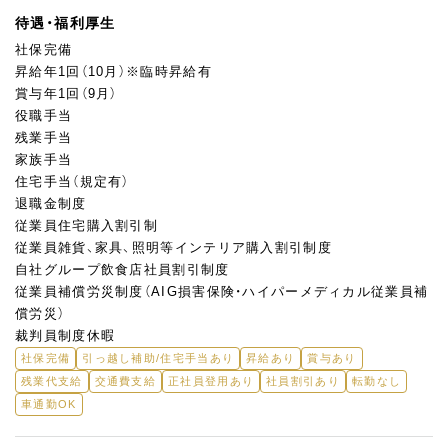
待遇・福利厚生
社保完備
昇給年1回（10月）※臨時昇給有
賞与年1回（9月）
役職手当
残業手当
家族手当
住宅手当（規定有）
退職金制度
従業員住宅購入割引制
従業員雑貨、家具、照明等インテリア購入割引制度
自社グループ飲食店社員割引制度
従業員補償労災制度（AIG損害保険・ハイパーメディカル従業員補
償労災）
裁判員制度休暇
社保完備
引っ越し補助/住宅手当あり
昇給あり
賞与あり
残業代支給
交通費支給
正社員登用あり
社員割引あり
転勤なし
車通勤OK