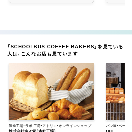
「SCHOOLBUS COFFEE BAKERS」を見ている
人は、こんなお店も見ています
製造工場・ラボ 工房・アトリエ・オンラインショップ
パン屋・ベーカリー 工房・アトリエ・オン
株式会社進々堂（本社工場）
ップ
OUI.