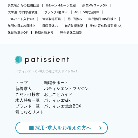
異業種からの転職歓迎
Uターン・Iターン歓迎
副業・WワークOK
大学生・専門学生歓迎
ブランク明けOK
40代・50代活躍中
アルバイト入社OK
連休取得可能
月8回休み
年間休日105日以上
年間休日110日以上
日曜日休み
有給取得推奨
産休・育休取得実績あり
休日数選択OK
長期休暇あり
完全週休二日制
パティシエ、パン職人の選ぶ求人サイトNo.1
トップ
転職サポート
新着求人
パティシエントマガジン
こだわり検索
おしごとガイド
求人特集一覧
パティシエwiki
ブランド一覧
パティシエ世論BOX
気になるリスト
採用・求人をお考えの方へ