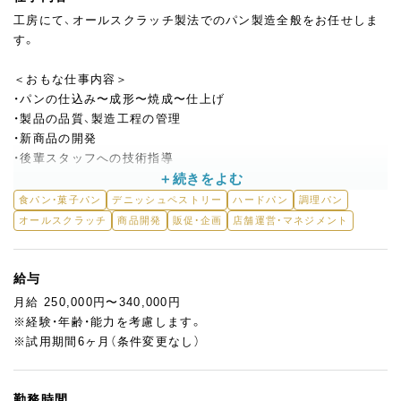
工房にて、オールスクラッチ製法でのパン製造全般をお任せしま
す。
＜おもな仕事内容＞
・パンの仕込み〜成形〜焼成〜仕上げ
・製品の品質、製造工程の管理
・新商品の開発
・後輩スタッフへの技術指導
入社後はまず、パン作りの流れや品質基準を習得していただき、ス
食パン・菓子パン
デニッシュペストリー
ハードパン
調理パン
キルに応じてできる業務からスタート。
オールスクラッチ
商品開発
販促・企画
店舗運営・マネジメント
製造責任者のベテランスタッフが丁寧にフォローしますので、安
心して働けます。
給与
ゆくゆくは新商品の開発や店舗展開に向けた準備、製造チームの
月給 250,000円〜340,000円
中心メンバーとしての活躍する道も。
※経験・年齢・能力を考慮します。
製造に集中できる環境のため、黙々とパンづくりに打ち込みたい
※試用期間6ヶ月（条件変更なし）
方、スキルをさらに伸ばしたい方に最適な環境です◎
勤務時間