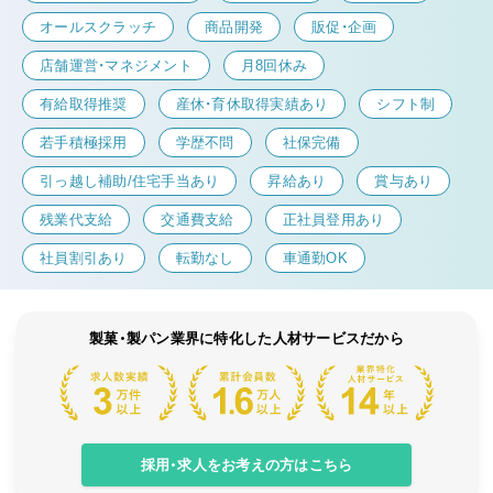
オールスクラッチ
商品開発
販促・企画
店舗運営・マネジメント
月8回休み
有給取得推奨
産休・育休取得実績あり
シフト制
若手積極採用
学歴不問
社保完備
引っ越し補助/住宅手当あり
昇給あり
賞与あり
残業代支給
交通費支給
正社員登用あり
社員割引あり
転勤なし
車通勤OK
製菓・製パン業界に特化した人材サービスだから
採用・求人をお考えの方はこちら