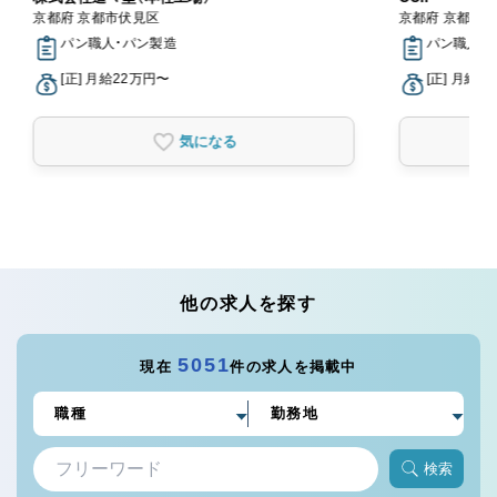
京都府 京都市伏見区
京都府 京都市
パン職人・パン製造
パン職人・
[正] 月給22万円〜
[正] 月給2
気になる
他の求人を探す
5051
現在
件の求人を掲載中
検索