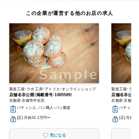
この企業が運営する他のお店の求人
製造工場・ラボ 工房・アトリエ・オンラインショップ
店舗名非公開（掲載番号：1005589）
店舗名非公開（掲
京都府 京都市中京区
京都府 京都市
パティシエ, パン職人・パン製造
パティシエ
[正] 月給32.1万円〜
[正] 月給3
気になる