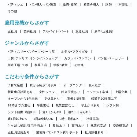
パティシエ
パン職人・パン製造
販売・接客
和菓子職人
講師
本部職
その他
雇用形態からさがす
正社員
契約社員
アルバイト・パート
派遣社員
新卒（正社員）
ジャンルからさがす
パティスリー・スイーツ・ケーキ屋
ホテル・ブライダル
工房・アトリエ・オンラインショップ
カフェ・レストラン
パン屋・ベーカリー
製造工場・ラボ
和菓子店
学校・教室
その他
こだわり条件からさがす
子育て応援
駅から徒歩5分以内
オープニング
個人経営
新規出店計画あり
女性シェフ
独立実績あり
コンテスト常連
上場企業
オープンから3年未満
定休日あり
実働7.5時間
残業月20時間以下
18時までの退社
午後出社
残業ほぼなし
早上がりあり
シフト制
シフト自由・相談OK
週1日からOK
週2・3日からOK
週4日以上OK
1日4h以内OK
9時～勤務OK
社保完備
引っ越し補助/住宅手当あり
昇給あり
賞与あり
残業代支給
交通費支給
正社員登用あり
講習費・コンテスト費サポート
社員割引あり