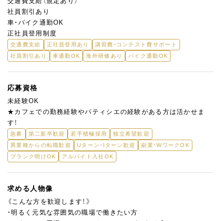
交通費支給（規定あり）
社員割引あり
車・バイク通勤OK
正社員登用制度
交通費支給
正社員登用あり
講習費・コンテスト費サポート
社員割引あり
車通勤OK
海外研修あり
バイク通勤OK
応募資格
未経験OK
★カフェでの勤務経験やパティシエの経験がある方は活かせま
す！
急募
第二新卒歓迎
若手積極採用
独立希望歓迎
異業種からの転職歓迎
Uターン・Iターン歓迎
副業・WワークOK
ブランク明けOK
アルバイト入社OK
求める人物像
《こんな方を歓迎します！》
・明るく元気な雰囲気の職場で働きたい方