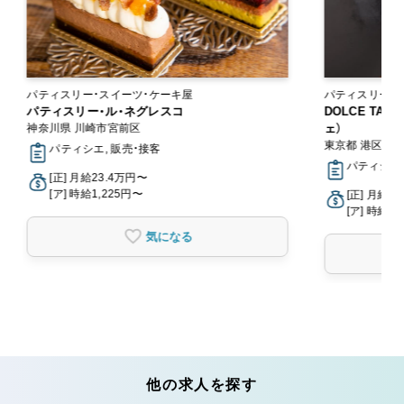
パティスリー・スイーツ・ケーキ屋
パティスリー・スイーツ
パティスリー・ル・ネグレスコ
ン
DOLCE TAC
神奈川県 川崎市宮前区
ェ）
東京都 港区
パティシエ, 販売・接客
パティシエ,
[正] 月給23.4万円〜
[ア] 時給1,225円〜
[正] 月給2
[ア] 時給1,
気になる
他の求人を探す