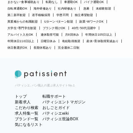
まかない・食事補助あり
転勤なし
車通勤OK
バイク通勤OK
自転車通勤OK
海外研修あり
社内研修あり
急募
未経験歓迎
第二新卒歓迎
若手積極採用
学歴不問
独立希望歓迎
異業種からの転職歓迎
Uターン・Iターン歓迎
副業・WワークOK
大学生・専門学生歓迎
ブランク明けOK
40代・50代活躍中
アルバイト入社OK
連休取得可能
月8回休み
年間休日105日以上
年間休日110日以上
日曜日休み
有給取得推奨
産休・育休取得実績あり
休日数選択OK
長期休暇あり
完全週休二日制
パティシエ、パン職人の選ぶ求人サイトNo.1
トップ
転職サポート
新着求人
パティシエントマガジン
こだわり検索
おしごとガイド
求人特集一覧
パティシエwiki
ブランド一覧
パティシエ世論BOX
気になるリスト