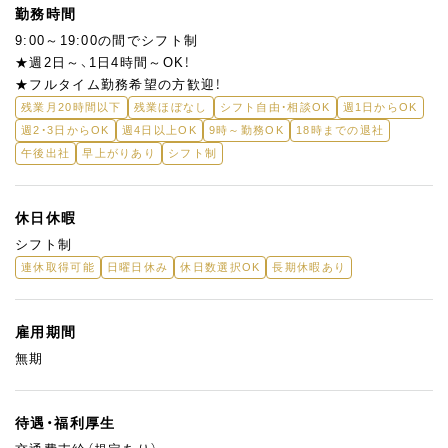
コーヒーが好きな方大歓迎！おいしいコーヒーを淹れて、お客様に
勤務時間
ほっと一息つけるひとときを提供してください。
9:00～19:00の間でシフト制
お客様との会話も楽しみながら、カウンターで居心地のよい雰囲
★週2日～、1日4時間～OK！
気を作ってくださいね。
★フルタイム勤務希望の方歓迎！
清潔で働きやすい環境を整え、気持ちよくお仕事しましょう！
残業月20時間以下
残業ほぼなし
シフト自由・相談OK
週1日からOK
週2・3日からOK
週4日以上OK
9時～勤務OK
18時までの退社
②ミルクティー担当
午後出社
早上がりあり
シフト制
ミルクティー好きにはぴったりのお仕事！丁寧に淹れたミルクテ
ィーでお客様に笑顔を届けてください。
安定した美味しさを保ちながら、季節ごとの新メニューの提案も
休日休暇
楽しめます。
シフト制
あなたのアイデアをぜひ聞かせてください！
連休取得可能
日曜日休み
休日数選択OK
長期休暇あり
スタッフ同士、チームワークを大切に働ける環境なので、初めてで
も安心。
雇用期間
お客様とのコミュニケーションを楽しみながら、一緒に明るいお
無期
店づくりをしていきましょう！
待遇・福利厚生