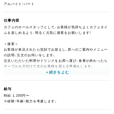
アルバイト・パート
仕事内容
カフェのホールスタッフとして、お客様が気持ちよくカフェタイ
ムを楽しめるよう、明るく元気に接客をお願いします！
＜接客＞
お客様が来店されたら笑顔でお迎えし、席へのご案内やメニュー
の説明、注文のお伺いをします。
注文いただいた料理やドリンクをお席へ運び、食事が終わったら
テーブルを片付けて次のお客様を迎える準備をします。
レジでのお会計対応や、店内・トイレの簡単な清掃などもお願いし
ます。
いつでもお客様が心地よく過ごせる空間を整えることがポイント
給与
です。
時給 1,200円〜
※経験・年齢・能力を考慮します。
＜ドリンク作り＞
①バリスタ（コーヒー担当）