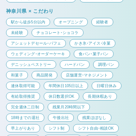
神奈川県 × こだわり
駅から徒歩5分以内
オープニング
経験者
未経験
チョコレート・ショコラ
アシェットデセール・パフェ
かき氷・アイス・冷菓
ウェディング・オーダーケーキ
食パン・菓子パン
デニッシュペストリー
ハードパン
調理パン
和菓子
商品開発
店舗運営・マネジメント
連休取得可能
年間休日105日以上
日曜日休み
有給取得推奨
休日数選択OK
長期休暇あり
完全週休二日制
残業月20時間以下
18時までの退社
午後出社
残業ほぼなし
早上がりあり
シフト制
シフト自由・相談OK