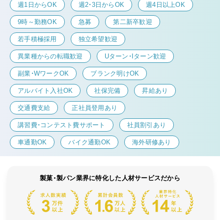
週1日からOK
週2・3日からOK
週4日以上OK
9時～勤務OK
急募
第二新卒歓迎
若手積極採用
独立希望歓迎
異業種からの転職歓迎
Uターン・Iターン歓迎
副業・WワークOK
ブランク明けOK
アルバイト入社OK
社保完備
昇給あり
交通費支給
正社員登用あり
講習費・コンテスト費サポート
社員割引あり
車通勤OK
バイク通勤OK
海外研修あり
製菓・製パン業界に特化した人材サービスだから