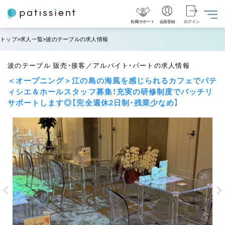
転職サポート
会員登録
ログイン
トップ
求人一覧
波のテーブルの求人情報
波のテーブル 販売・接客／アルバイト・パートの求人情報
＜オープニング＞江の島の海風を感じられるカフェでパテ
ィシエ＆ホールスタッフ募集！充実の研修制度でバッチリ
サポートします◎【完全週休2日制・残業少なめ】