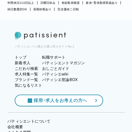
年間休日110日以上
日曜日休み
有給取得推奨
産休・育休取得実績あり
休日数選択OK
長期休暇あり
完全週休二日制
パティシエ、パン職人の選ぶ求人サイトNo.1
トップ
転職サポート
新着求人
パティシエントマガジン
こだわり検索
おしごとガイド
求人特集一覧
パティシエwiki
ブランド一覧
パティシエ世論BOX
気になるリスト
採用・求人をお考えの方へ
パティシエントについて
会社概要