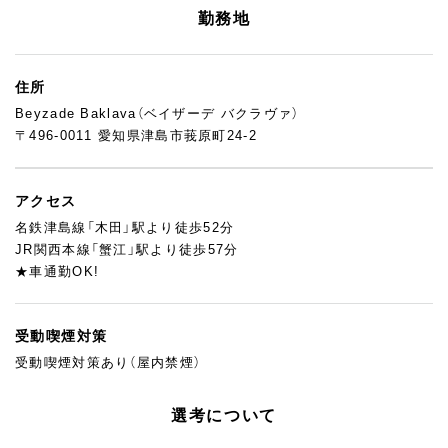
機会も多いです。
勤務地
そしてこの環境は、「いつか海外で働いてみたい」「異文化のなか
で自分の感性を試してみたい」と考えているあなたにとって、きっ
と特別な経験になるはず。
住所
ここには、トルコ本場の味や技術に触れながら、“日本人として何
Beyzade Baklava（ベイザーデ バクラヴァ）
ができるか”を試せる現場があります。
〒496-0011 愛知県津島市莪原町24-2
日々の会話の中で、自然とトルコ語や英語が耳に入り、異文化を感
じながら働けるのもこの職場の魅力のひとつ。トルコのお菓子や
パン、輸入食材の名前を覚えたり、現地の食文化や価値観に触れた
アクセス
り、仕事を通じて“プチ海外修行”ができる環境です。
「日本人としての味覚や感性を、異文化のなかでどう活かせるか」
名鉄津島線「木田」駅より徒歩52分
そんな挑戦にワクワクするあなたの応募を、お待ちしています。
JR関西本線「蟹江」駅より徒歩57分
★車通勤OK!
受動喫煙対策
受動喫煙対策あり（屋内禁煙）
選考について