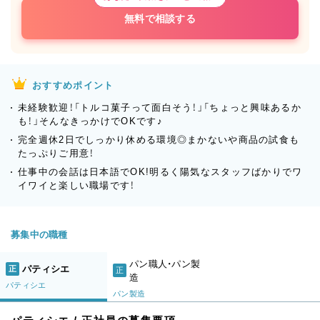
無料で相談する
おすすめポイント
未経験歓迎！「トルコ菓子って面白そう！」「ちょっと興味あるか
も！」そんなきっかけでOKです♪
完全週休2日でしっかり休める環境◎まかないや商品の試食も
たっぷりご用意！
仕事中の会話は日本語でOK!明るく陽気なスタッフばかりでワ
イワイと楽しい職場です！
募集中の職種
パン職人・パン製
パティシエ
正
正
造
パティシエ
パン製造