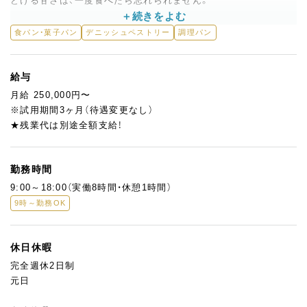
どける甘さは、一度食べたら忘れられません。
私たちはこのバクラヴァを看板商品にした、トルコ菓子の専門店
食パン・菓子パン
デニッシュペストリー
調理パン
を営んでいます。
現在は周辺に住むトルコ人のお客様が多く来店されていますが、
これからはもっと日本の方にもこの魅力を知ってもらいたい！
給与
そのために、日本人の感性と味覚を活かして、お菓子をつくってく
月給 250,000円〜
れる新しい仲間を募集します。
※試用期間3ヶ月（待遇変更なし）
★残業代は別途全額支給！
＜つくっていただくお菓子の一例＞
・バクラヴァ（Baklava）…看板商品です！
・ショビイエット（Şöbiyet）…クリーム入りのバクラヴァ
勤務時間
・パディシャ（Padişah）…王様の名を冠したゴージャスな菓子
9:00～18:00（実働8時間・休憩1時間）
・トゥルンバ（Tulumba）…揚げてシロップに浸したスティック状
9時～勤務OK
の菓子
・カダイフ（Kadayif）…細い麺状の生地で包む焼き菓子
・フストゥクルサルマ（Fıstıklı Sarma）…ピスタチオの生地を巻
休日休暇
いたグリーン色のスイーツ
完全週休2日制
元日
その他、ダックワーズやクッキー、プリン、エクレアなどフランス
の生菓子・焼菓子も製造しています。