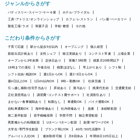
ジャンルからさがす
パティスリー・スイーツ・ケーキ屋
ホテル・ブライダル
工房・アトリエ・オンラインショップ
カフェ・レストラン
パン屋・ベーカリー
製造工場・ラボ
和菓子店
学校・教室
その他
こだわり条件からさがす
子育て応援
駅から徒歩5分以内
オープニング
個人経営
新規出店計画あり
女性シェフ
独立実績あり
コンテスト常連
上場企業
オープンから3年未満
定休日あり
実働7.5時間
残業月20時間以下
18時までの退社
午後出社
残業ほぼなし
早上がりあり
シフト制
シフト自由・相談OK
週1日からOK
週2・3日からOK
週4日以上OK
1日4h以内OK
9時～勤務OK
社保完備
引っ越し補助/住宅手当あり
昇給あり
賞与あり
残業代支給
交通費支給
正社員登用あり
講習費・コンテスト費サポート
社員割引あり
まかない・食事補助あり
転勤なし
車通勤OK
バイク通勤OK
自転車通勤OK
海外研修あり
社内研修あり
急募
未経験歓迎
第二新卒歓迎
若手積極採用
学歴不問
独立希望歓迎
異業種からの転職歓迎
Uターン・Iターン歓迎
副業・WワークOK
大学生・専門学生歓迎
ブランク明けOK
40代・50代活躍中
アルバイト入社OK
連休取得可能
月8回休み
年間休日105日以上