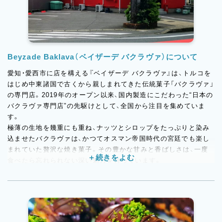
Beyzade Baklava（ベイザーデ バクラヴァ）について
愛知・愛西市に店を構える『ベイザーデ バクラヴァ』は、トルコを
はじめ中東諸国で古くから親しまれてきた伝統菓子「バクラヴァ」
の専門店。2019年のオープン以来、国内製造にこだわった“日本の
バクラヴァ専門店”の先駆けとして、全国から注目を集めていま
す。
極薄の生地を幾重にも重ね、ナッツとシロップをたっぷりと染み
込ませたバクラヴァは、かつてオスマン帝国時代の宮廷でも楽し
まれていた贅沢な焼き菓子。その豊かな甘みと香ばしさは、一度
食べたら忘れられない深い魅力を持っています。
店内には、看板商品のバクラヴァのほかにも、トルコ伝統のパン
「シミット」や「ボレキ」、さらにはプリンやエクレアといったフラ
ンス菓子まで並び、多彩な味わいが楽しめるのも人気の理由。ト
ルコの家庭に欠かせない輸入食材も販売しており、まるで“日本の
中の小さなトルコ”のような空間が広がります。