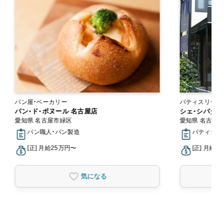
パン屋・ベーカリー
パティスリー・
パン・ド・ボヌール 名古屋店
シェ・シバタ 
愛知県 名古屋市緑区
愛知県 名古屋
パン職人・パン製造
パティシエ
[正] 月給25万円〜
[正] 月給2
気になる