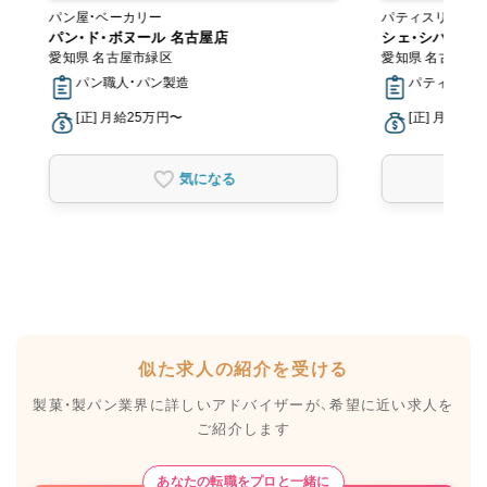
パン屋・ベーカリー
パティスリー・ス
パン・ド・ボヌール 名古屋店
シェ・シバタ 名
愛知県 名古屋市緑区
愛知県 名古屋市
パン職人・パン製造
パティシエ
[正] 月給25万円〜
[正] 月給20
気になる
似た求人の紹介を受ける
製菓・製パン業界に詳しいアドバイザーが、
希望に近い求人を
ご紹介します
あなたの転職をプロと一緒に