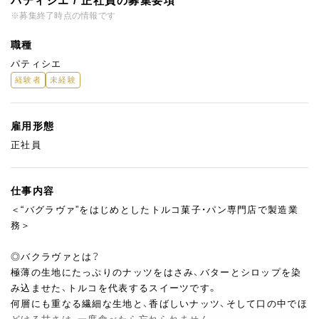
パティシエ / 正社員の募集要項
※募集終了時点の情報です
職種
パティシエ
経験者
未経験
雇用形態
正社員
仕事内容
＜“バグラヴァ”をはじめとしたトルコ菓子・パン専門店で製造業
務＞
◎バクラヴァとは？
極薄の生地にたっぷりのナッツをはさみ、バターとシロップを染
み込ませた、トルコを代表するスイーツです。
何層にも重なる繊細な生地と、香ばしいナッツ、そして口の中でほ