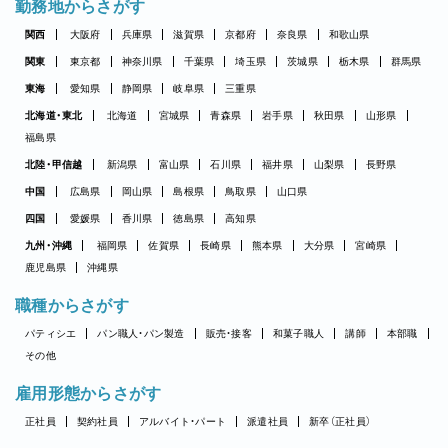
勤務地からさがす
関西
大阪府
兵庫県
滋賀県
京都府
奈良県
和歌山県
関東
東京都
神奈川県
千葉県
埼玉県
茨城県
栃木県
群馬県
東海
愛知県
静岡県
岐阜県
三重県
北海道・東北
北海道
宮城県
青森県
岩手県
秋田県
山形県
福島県
北陸・甲信越
新潟県
富山県
石川県
福井県
山梨県
長野県
中国
広島県
岡山県
島根県
鳥取県
山口県
四国
愛媛県
香川県
徳島県
高知県
九州・沖縄
福岡県
佐賀県
長崎県
熊本県
大分県
宮崎県
鹿児島県
沖縄県
職種からさがす
パティシエ
パン職人・パン製造
販売・接客
和菓子職人
講師
本部職
その他
雇用形態からさがす
正社員
契約社員
アルバイト・パート
派遣社員
新卒（正社員）