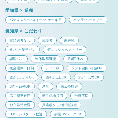
愛知県 × 業種
パティスリー・スイーツ・ケーキ屋
パン屋・ベーカリー
愛知県 × こだわり
書類選考なし
経験者
未経験
食パン・菓子パン
デニッシュペストリー
調理パン
連休取得可能
月8回休み
完全週休二日制
シフト制
シフト自由・相談OK
週2・3日からOK
週4日以上OK
1日4h以内OK
9時～勤務OK
急募
未経験歓迎
第二新卒歓迎
若手積極採用
学歴不問
独立希望歓迎
異業種からの転職歓迎
Uターン・Iターン歓迎
副業・WワークOK