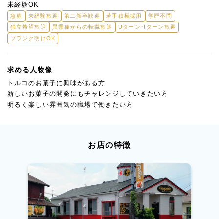
可能です。
未経験OK
詳細は面接時にご希望を伺いながら決定いたします。
急募
未経験歓迎
第二新卒歓迎
若手積極採用
学歴不問
独立希望歓迎
異業種からの転職歓迎
Uターン・Iターン歓迎
ブランク明けOK
求める人物像
トルコのお菓子に興味がある方
新しいお菓子の開発にもチャレンジしていきたい方
明るく楽しい雰囲気の職場で働きたい方
お店の特徴