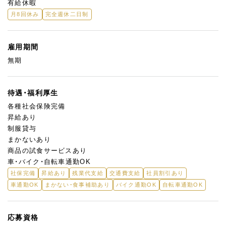
有給休暇
月8回休み
完全週休二日制
＜こんな方を求めています＞
★未経験OK！ トルコ菓子に興味があれば大歓迎です。
★フランス菓子や日本の洋菓子の経験者も歓迎！
雇用期間
トルコと日本のお菓子文化の“架け橋”になってください。
無期
「日本人の味覚」も大切にしていきたいから、今ある伝統レシピに
加え、「トルコ×日本」の新しいお菓子の提案もお任せしたいと思
待遇・福利厚生
っています。
各種社会保険完備
昇給あり
今はまだ、トルコ人のお客様が9割。でもこれからは、「日本のお客
制服貸与
様にも愛されるトルコ菓子店」へ。
まかないあり
そのためには、日本人の感性と味覚を知っているあなたの力が必
商品の試食サービスあり
要です。
車・バイク・自転車通勤OK
まずは「ちょっと気になる」くらいでも大丈夫。
社保完備
昇給あり
残業代支給
交通費支給
社員割引あり
一緒に「日本で、トルコのお菓子文化を広める」お仕事をしません
車通勤OK
まかない・食事補助あり
バイク通勤OK
自転車通勤OK
か？
応募資格
※JR・名鉄弥富駅から徒歩圏内のセントラルキッチンでの勤務も