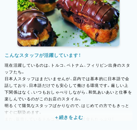
トルコ人のお客様を中心に、朝の焼きたてパンを求めて訪れる人
や、夜にゆっくりカフェタイムを楽しむ人など、一日を通して賑わ
いの絶えないお店です。百貨店催事や全国発送にも対応し、今で
は中京圏にとどまらず、日本中にファンを持つブランドへと成長
を遂げています。
こんなスタッフが活躍しています！
現在活躍しているのは、トルコ、ベトナム、フィリピン出身のスタ
ッフたち。
日本人スタッフはまだいませんが、店内では基本的に日本語で会
話しており、日本語だけでも安心して働ける環境です。厳しい上
下関係はなく、いつもおしゃべりしながら、和気あいあいと仕事を
楽しんでいるのがこのお店のスタイル。
明るくて陽気なスタッフばかりなので、はじめての方でもきっと
すぐに馴染めます。
また、販売しているトルコ菓子やパンは試食もたっぷり！
「これ、今日の焼き加減どう？」「この甘さ、日本人にウケそうだ
ね！」など、味見を通して自然に商品理解が深まり、意見を交わす