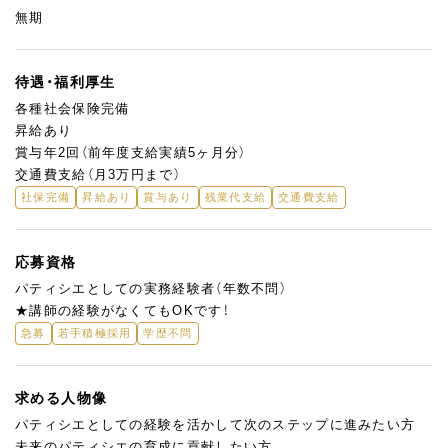
無期
待遇・福利厚生
各種社会保険完備
昇給あり
賞与年2回（前年度支給実績5ヶ月分）
交通費支給（月3万円まで）
社保完備
昇給あり
賞与あり
残業代支給
交通費支給
応募資格
パティシエとしての実務経験者（年数不問）
★講師の経験がなくてもOKです！
急募
若手積極採用
学歴不問
求める人物像
パティシエとしての経験を活かして次のステップに進みたい方
未来のパティシエの育成に貢献したい方