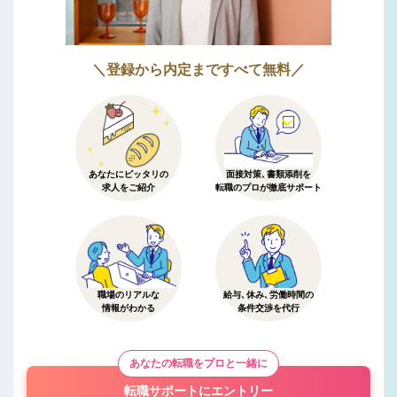
＼登録から内定まですべて無料／
あなたにピッタリの
面接対策、書類添削を
求人をご紹介
転職のプロが徹底サポート
職場のリアルな
給与、休み、労働時間の
情報がわかる
条件交渉を代行
あなたの転職をプロと一緒に
転職サポートにエントリー