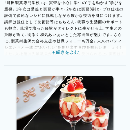
「町田製菓専門学校」は、実習を中心に学生の“手を動かす”学びを
重視。1年次は講義と実習が半々、2年次は実習8割と、プロ仕様の
設備で多彩なレシピに挑戦しながら確かな技術を身につけます。
講師は担任として技術指導はもちろん、就職や生活面のサポート
も担当。現場で培った経験がダイレクトに生かせる上、学生との
距離が近く、明るく和気あいあいとした雰囲気が魅力です。さら
に、製菓衛生師の合格支援や就職フォローも万全。未来のパティ
シエたちと一緒に“おいしい”を創り出す喜びを味わいましょう！
また、入社後は先輩教員からのサポートを受けられる上、実習は2
名体制なので困った時も安心。実践的な販売実習やカフェ実習も
あり、講師自身も新たな学びを得られるのが魅力です。