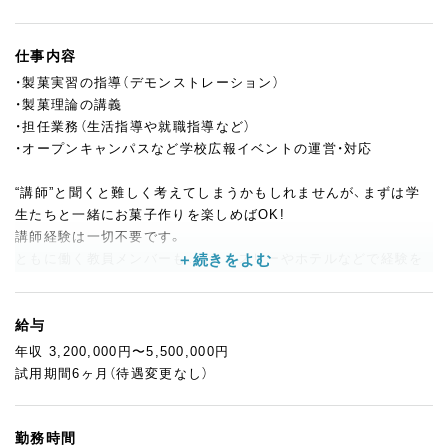
仕事内容
・製菓実習の指導（デモンストレーション）
・製菓理論の講義
・担任業務（生活指導や就職指導など）
・オープンキャンパスなど学校広報イベントの運営・対応
“講師”と聞くと難しく考えてしまうかもしれませんが、まずは学
生たちと一緒にお菓子作りを楽しめばOK!
講師経験は一切不要です。
ともに働く教員メンバーも、パティスリーやホテルなどで経験を
積んできたパティシエばかりなので安心してくださいね。
あなたが培ってきたパティシエとしての実務経験が、そのまま授
業に活かせます。
給与
年収 3,200,000円〜5,500,000円
【具体的には…】
試用期間6ヶ月（待遇変更なし）
まずは食材の基礎知識や道具の使い方からスタート。
1年次は実習と座学を半々に行い、2年次になると実習が8割、講義
が2割です。
勤務時間