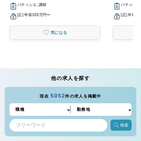
パティシエ, 講師
パティシエ,
[正] 年収320万円〜
[正] 年収3
気になる
他の求人を探す
5052
現在
件の求人を掲載中
検索