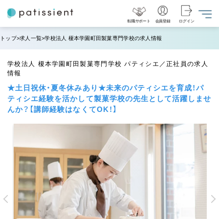
転職サポート
会員登録
ログイン
トップ
求人一覧
学校法人 榎本学園町田製菓専門学校の求人情報
学校法人 榎本学園町田製菓専門学校 パティシエ／正社員の求人
情報
★土日祝休・夏冬休みあり★未来のパティシエを育成！パ
ティシエ経験を活かして製菓学校の先生として活躍しませ
んか？【講師経験はなくてOK！】