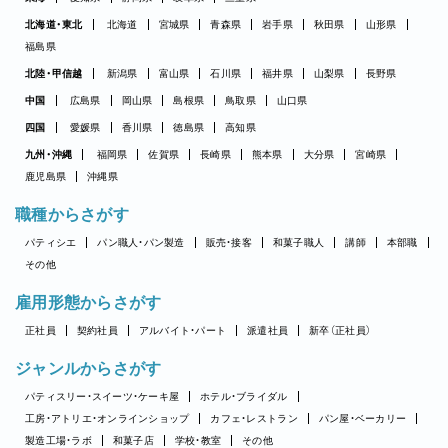
北海道・東北
北海道
宮城県
青森県
岩手県
秋田県
山形県
福島県
北陸・甲信越
新潟県
富山県
石川県
福井県
山梨県
長野県
中国
広島県
岡山県
島根県
鳥取県
山口県
四国
愛媛県
香川県
徳島県
高知県
九州・沖縄
福岡県
佐賀県
長崎県
熊本県
大分県
宮崎県
鹿児島県
沖縄県
職種からさがす
パティシエ
パン職人・パン製造
販売・接客
和菓子職人
講師
本部職
その他
雇用形態からさがす
正社員
契約社員
アルバイト・パート
派遣社員
新卒（正社員）
ジャンルからさがす
パティスリー・スイーツ・ケーキ屋
ホテル・ブライダル
工房・アトリエ・オンラインショップ
カフェ・レストラン
パン屋・ベーカリー
製造工場・ラボ
和菓子店
学校・教室
その他