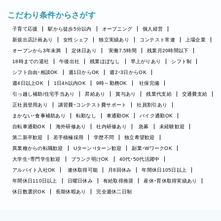
こだわり条件からさがす
子育て応援
駅から徒歩5分以内
オープニング
個人経営
新規出店計画あり
女性シェフ
独立実績あり
コンテスト常連
上場企業
オープンから3年未満
定休日あり
実働7.5時間
残業月20時間以下
18時までの退社
午後出社
残業ほぼなし
早上がりあり
シフト制
シフト自由・相談OK
週1日からOK
週2・3日からOK
週4日以上OK
1日4h以内OK
9時～勤務OK
社保完備
引っ越し補助/住宅手当あり
昇給あり
賞与あり
残業代支給
交通費支給
正社員登用あり
講習費・コンテスト費サポート
社員割引あり
まかない・食事補助あり
転勤なし
車通勤OK
バイク通勤OK
自転車通勤OK
海外研修あり
社内研修あり
急募
未経験歓迎
第二新卒歓迎
若手積極採用
学歴不問
独立希望歓迎
異業種からの転職歓迎
Uターン・Iターン歓迎
副業・WワークOK
大学生・専門学生歓迎
ブランク明けOK
40代・50代活躍中
アルバイト入社OK
連休取得可能
月8回休み
年間休日105日以上
年間休日110日以上
日曜日休み
有給取得推奨
産休・育休取得実績あり
休日数選択OK
長期休暇あり
完全週休二日制