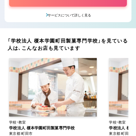
サービスについて詳しく見る
「学校法人 榎本学園町田製菓専門学校」を見ている
人は、こんなお店も見ています
学校・教室
学校・教室
学校法人 榎本学園町田製菓専門学校
学校法人 榎
東京都 町田市
東京都 町田市