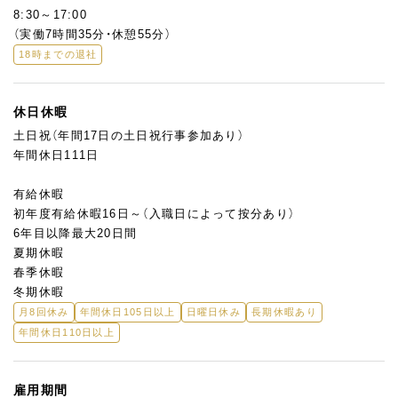
焼き菓子から生ケーキまで様々なジャンルのお菓子にチャレンジ
8:30～17:00
し、最終的にはお店で提供できるレベルの商品づくりを学生と一
（実働7時間35分・休憩55分）
緒に完成させます。
18時までの退社
実習は教員2名体制で行うためフォローも万全。
チームで協力しながら教えていきます。
休日休暇
土日祝（年間17日の土日祝行事参加あり）
学生の成長を間近で感じながら、自分自身のスキルアップにもつ
年間休日111日
ながるこの環境。
お菓子づくりが好きで、次世代のパティシエを育てたいという想
有給休暇
いのある方、大歓迎です！
初年度有給休暇16日～（入職日によって按分あり）
6年目以降最大20日間
夏期休暇
春季休暇
冬期休暇
月8回休み
年間休日105日以上
日曜日休み
長期休暇あり
年間休日110日以上
雇用期間