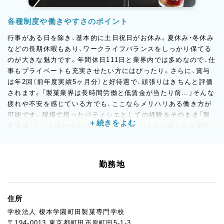
各種制度や働きやすさのポイント
行事がある日を除き、基本的に土日祝日がお休み。夏休み・冬休み
などの長期休暇もあり、ワークライフバランスをしっかり保てる
のが大きな魅力です。年間休日111日と業界内では多めなので、仕
事もプライベートも充実させたい方にはぴったり。さらに、賞与
は年2回（前年度実績5ヶ月分）と好待遇で、頑張りはきちんと評価
されます。「製菓業界は長時間労働と低賃金が当たり前…」そんな
疲れや不安を感じている方でも、ここならメリハリある働き方が
可能です。現場で培ったパティシエとしての経験をそのまま「製
菓講師」として活かせるのも魅力。お菓子づくりの楽しさを学生
と共有しながら、自身の技術を後進に伝えることができます。疲
弊する毎日から一歩抜け出し、本来の“お菓子づくりの楽しさ”を
再確認できる職場で、新しいキャリアをスタートしませんか？
勤務地
住所
学校法人 榎本学園町田製菓専門学校
〒194-0013 東京都町田市原町田5-1-3