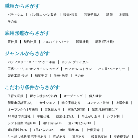
職種からさがす
パティシエ
パン職人・パン製造
販売・接客
和菓子職人
講師
本部職
その他
雇用形態からさがす
正社員
契約社員
アルバイト・パート
派遣社員
新卒（正社員）
ジャンルからさがす
パティスリー・スイーツ・ケーキ屋
ホテル・ブライダル
工房・アトリエ・オンラインショップ
カフェ・レストラン
パン屋・ベーカリー
製造工場・ラボ
和菓子店
学校・教室
その他
こだわり条件からさがす
子育て応援
駅から徒歩5分以内
オープニング
個人経営
新規出店計画あり
女性シェフ
独立実績あり
コンテスト常連
上場企業
オープンから3年未満
定休日あり
実働7.5時間
残業月20時間以下
18時までの退社
午後出社
残業ほぼなし
早上がりあり
シフト制
シフト自由・相談OK
週1日からOK
週2・3日からOK
週4日以上OK
1日4h以内OK
9時～勤務OK
社保完備
引っ越し補助/住宅手当あり
昇給あり
賞与あり
残業代支給
交通費支給