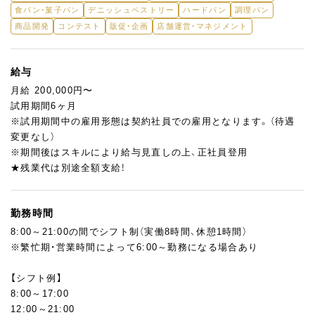
食パン・菓子パン
デニッシュペストリー
ハードパン
調理パン
★昇進制度は、個々の実績と能力に応じて給与が連動するシステ
商品開発
コンテスト
販促・企画
店舗運営・マネジメント
ムを導入しています。優秀な成績を収めれば、着実にキャリアア
ップと収入アップが期待できます。意欲的に働けば、確実に評価
されます。
給与
月給 200,000円〜
★将来的な独立開業にもサポートいたします。自分のお店を持ち
試用期間6ヶ月
たいという夢を、当店の制度を活用しながら実現することができ
※試用期間中の雇用形態は契約社員での雇用となります。（待遇
ます。ノウハウの提供や、初期投資の補助などあなたの挑戦を全
変更なし）
面的にバックアップいたします。
※期間後はスキルにより給与見直しの上、正社員登用
★残業代は別途全額支給！
勤務時間
8:00～21:00の間でシフト制（実働8時間、休憩1時間）
※繁忙期・営業時間によって6:00～勤務になる場合あり
【シフト例】
8:00～17:00
12:00～21:00