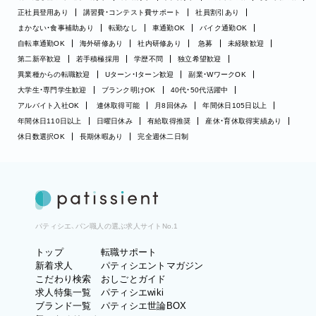
正社員登用あり
講習費・コンテスト費サポート
社員割引あり
まかない・食事補助あり
転勤なし
車通勤OK
バイク通勤OK
自転車通勤OK
海外研修あり
社内研修あり
急募
未経験歓迎
第二新卒歓迎
若手積極採用
学歴不問
独立希望歓迎
異業種からの転職歓迎
Uターン・Iターン歓迎
副業・WワークOK
大学生・専門学生歓迎
ブランク明けOK
40代・50代活躍中
アルバイト入社OK
連休取得可能
月8回休み
年間休日105日以上
年間休日110日以上
日曜日休み
有給取得推奨
産休・育休取得実績あり
休日数選択OK
長期休暇あり
完全週休二日制
パティシエ、パン職人の選ぶ求人サイトNo.1
トップ
転職サポート
新着求人
パティシエントマガジン
こだわり検索
おしごとガイド
求人特集一覧
パティシエwiki
ブランド一覧
パティシエ世論BOX