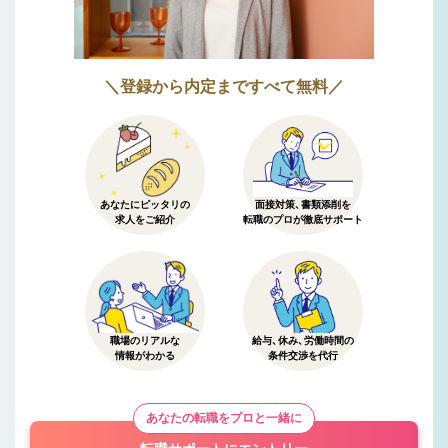
＼登録から内定まですべて無料／
あなたにピッタリの
面接対策、書類添削を
求人をご紹介
転職のプロが徹底サポート
職場のリアルな
給与、休み、労働時間の
情報がわかる
条件交渉を代行
あなたの転職をプロと一緒に