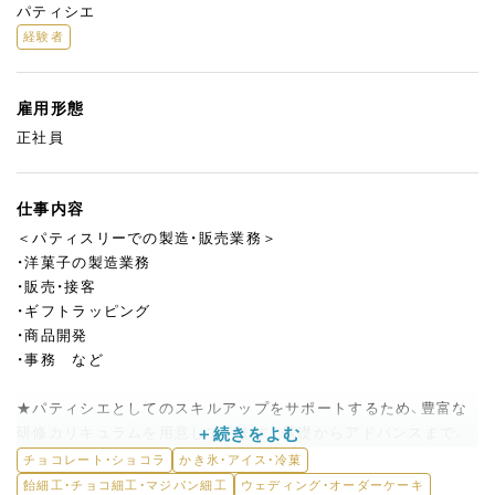
パティシエ
経験者
雇用形態
正社員
仕事内容
＜パティスリーでの製造・販売業務＞
・洋菓子の製造業務
・販売・接客
・ギフトラッピング
・商品開発
・事務 など
★パティシエとしてのスキルアップをサポートするため、豊富な
研修カリキュラムを用意しています。基礎からアドバンスまで、
体系的な研修カリキュラムを用意しています。熱意と向上心のあ
チョコレート・ショコラ
かき氷・アイス・冷菓
る方を最大限サポートします。
飴細工・チョコ細工・マジパン細工
ウェディング・オーダーケーキ