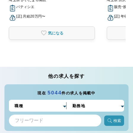
パティシエ
販売・接客
[正] 月給20万円〜
[正] 年収2
気になる
他の求人を探す
5044
現在
件の求人を掲載中
検索