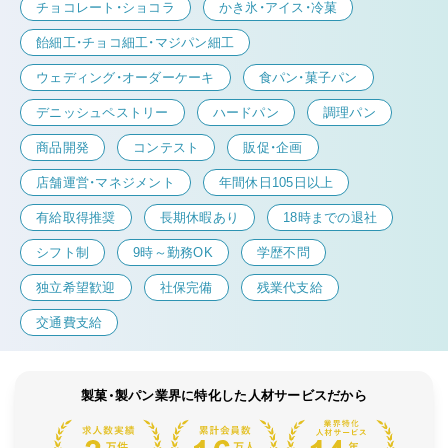
チョコレート・ショコラ
かき氷・アイス・冷菓
飴細工・チョコ細工・マジパン細工
ウェディング・オーダーケーキ
食パン・菓子パン
デニッシュペストリー
ハードパン
調理パン
商品開発
コンテスト
販促・企画
店舗運営・マネジメント
年間休日105日以上
有給取得推奨
長期休暇あり
18時までの退社
シフト制
9時～勤務OK
学歴不問
独立希望歓迎
社保完備
残業代支給
交通費支給
製菓・製パン業界に特化した人材サービスだから