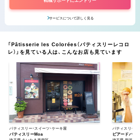
転職サポートにエントリー
サービスについて詳しく見る
「Pâtisserie les Colorées（パティスリーレコロ
レ）」を見ている人は、こんなお店も見ています
パティスリー・スイーツ・ケーキ屋
パティスリー・
パティスリーMoa
ビアードパパ
埼玉県 さいたま市南区
埼玉県 所沢市