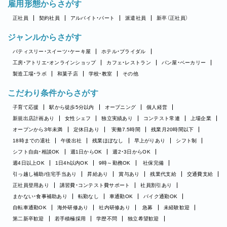
雇用形態からさがす
正社員
契約社員
アルバイト・パート
派遣社員
新卒（正社員）
ジャンルからさがす
パティスリー・スイーツ・ケーキ屋
ホテル・ブライダル
工房・アトリエ・オンラインショップ
カフェ・レストラン
パン屋・ベーカリー
製造工場・ラボ
和菓子店
学校・教室
その他
こだわり条件からさがす
子育て応援
駅から徒歩5分以内
オープニング
個人経営
新規出店計画あり
女性シェフ
独立実績あり
コンテスト常連
上場企業
オープンから3年未満
定休日あり
実働7.5時間
残業月20時間以下
18時までの退社
午後出社
残業ほぼなし
早上がりあり
シフト制
シフト自由・相談OK
週1日からOK
週2・3日からOK
週4日以上OK
1日4h以内OK
9時～勤務OK
社保完備
引っ越し補助/住宅手当あり
昇給あり
賞与あり
残業代支給
交通費支給
正社員登用あり
講習費・コンテスト費サポート
社員割引あり
まかない・食事補助あり
転勤なし
車通勤OK
バイク通勤OK
自転車通勤OK
海外研修あり
社内研修あり
急募
未経験歓迎
第二新卒歓迎
若手積極採用
学歴不問
独立希望歓迎