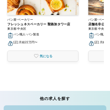
パン屋・ベーカリー
パン屋・ベーカ
フレッシュネスベーカリー 聖路加タワー店
店舗名非公開（掲
東京都 中央区
東京都 中央区
パン職人・パン製造
パン職人・
[正] 月給22万円〜
[正] 月給2
気になる
他の求人を探す