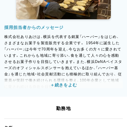
採用担当者からのメッセージ
株式会社ありあけは、横浜を代表する銘菓「ハーバー」をはじめ、
さまざまなお菓子を製造販売する企業です。 1954年に誕生した
「ハーバー」は今年で70周年を迎え、今なお多くの方々に愛されて
います。これからも地域に寄り添い、食を通して人々の心を感動
させるお菓子作りを目指していきます。また、横浜DeNAベイスタ
ーズのオフィシャルスポンサーを抱えているほか、「ハーバー基
金」を通じた地域・社会貢献活動にも積極的に取り組んでおり、 従
業員が笑顔で働き続けられる環境を整え、100年企業として地域
に愛され続ける存在を目指します。
◆成長し続ける「ありあけハーバーシリーズ」
主力商品である『ありあけハーバーシリーズ』は、年間2,200万個
勤務地
以上を販売。横浜の銘菓として成長を上回り、15年で売上高5倍を
達成しました。