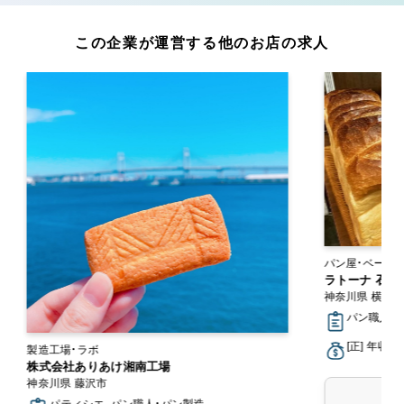
この企業が運営する他のお店の求人
パン屋・ベーカリー 工房・アトリエ・オン
ップ
ラトーナ 石窯
神奈川県 横浜
パン職人・
[正] 年収3
製造工場・ラボ
株式会社ありあけ湘南工場
神奈川県 藤沢市
パティシエ, パン職人・パン製造