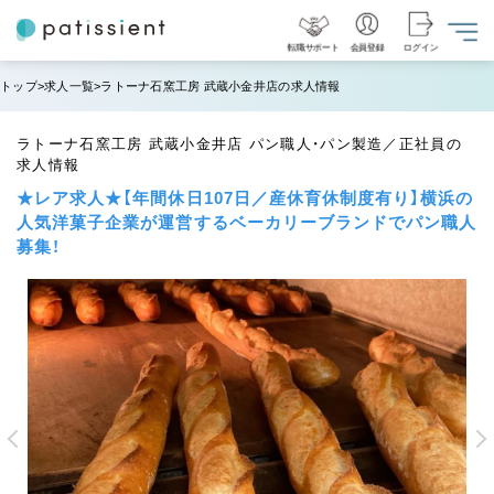
転職サポート
会員登録
ログイン
トップ
求人一覧
ラトーナ石窯工房 武蔵小金井店の求人情報
ラトーナ石窯工房 武蔵小金井店 パン職人・パン製造／正社員の
求人情報
★レア求人★【年間休日107日／産休育休制度有り】横浜の
人気洋菓子企業が運営するベーカリーブランドでパン職人
募集！