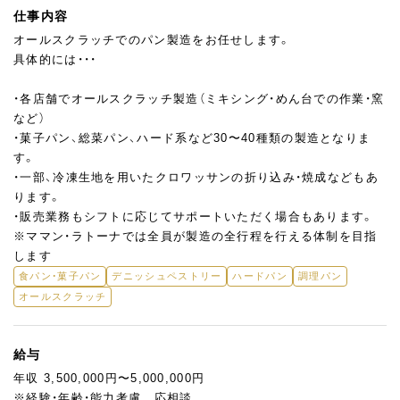
仕事内容
オールスクラッチでのパン製造をお任せします。
具体的には・・・
・各店舗でオールスクラッチ製造（ミキシング・めん台での作業・窯
など）
・菓子パン、総菜パン、ハード系など30〜40種類の製造となりま
す。
・一部、冷凍生地を用いたクロワッサンの折り込み・焼成などもあ
ります。
・販売業務もシフトに応じてサポートいただく場合もあります。
※ママン・ラトーナでは全員が製造の全行程を行える体制を目指
します
食パン・菓子パン
デニッシュペストリー
ハードパン
調理パン
オールスクラッチ
給与
年収 3,500,000円〜5,000,000円
※経験・年齢・能力考慮 応相談