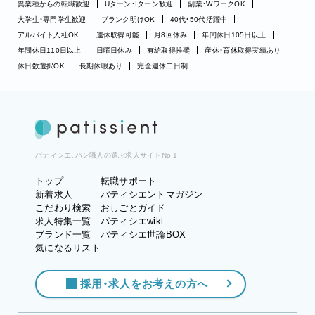
異業種からの転職歓迎
Uターン・Iターン歓迎
副業・WワークOK
大学生・専門学生歓迎
ブランク明けOK
40代・50代活躍中
アルバイト入社OK
連休取得可能
月8回休み
年間休日105日以上
年間休日110日以上
日曜日休み
有給取得推奨
産休・育休取得実績あり
休日数選択OK
長期休暇あり
完全週休二日制
パティシエ、パン職人の選ぶ求人サイトNo.1
トップ
転職サポート
新着求人
パティシエントマガジン
こだわり検索
おしごとガイド
求人特集一覧
パティシエwiki
ブランド一覧
パティシエ世論BOX
気になるリスト
採用・求人をお考えの方へ