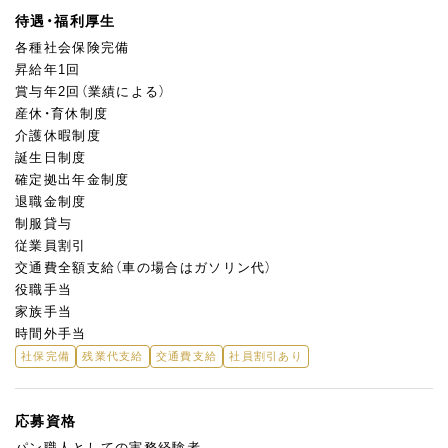
待遇・福利厚生
各種社会保険完備
昇給年1回
賞与年2回（業績による）
産休・育休制度
介護休暇制度
誕生日制度
確定拠出年金制度
退職金制度
制服貸与
従業員割引
交通費全額支給（車の場合はガソリン代）
役職手当
家族手当
時間外手当
社保完備
残業代支給
交通費支給
社員割引あり
応募資格
パン職人としての実務経験者