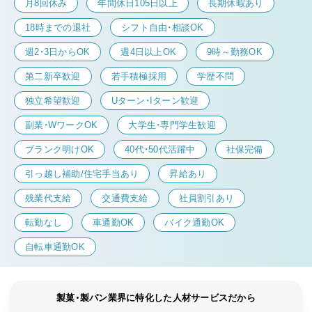
月8回休み
年間休日105日以上
長期休暇あり
18時までの退社
シフト自由・相談OK
週2・3日からOK
週4日以上OK
9時～勤務OK
第二新卒歓迎
若手積極採用
学歴不問
独立希望歓迎
Uターン・Iターン歓迎
副業・WワークOK
大学生・専門学生歓迎
ブランク明けOK
40代・50代活躍中
社保完備
引っ越し補助/住宅手当あり
昇給あり
残業代支給
交通費支給
社員割引あり
転勤なし
車通勤OK
バイク通勤OK
自転車通勤OK
製菓・製パン業界に特化した人材サービスだから