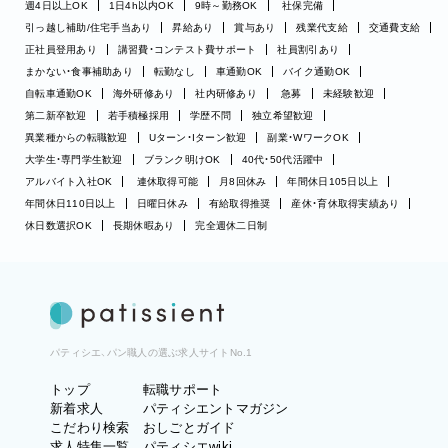
週4日以上OK
1日4h以内OK
9時～勤務OK
社保完備
引っ越し補助/住宅手当あり
昇給あり
賞与あり
残業代支給
交通費支給
正社員登用あり
講習費・コンテスト費サポート
社員割引あり
まかない・食事補助あり
転勤なし
車通勤OK
バイク通勤OK
自転車通勤OK
海外研修あり
社内研修あり
急募
未経験歓迎
第二新卒歓迎
若手積極採用
学歴不問
独立希望歓迎
異業種からの転職歓迎
Uターン・Iターン歓迎
副業・WワークOK
大学生・専門学生歓迎
ブランク明けOK
40代・50代活躍中
アルバイト入社OK
連休取得可能
月8回休み
年間休日105日以上
年間休日110日以上
日曜日休み
有給取得推奨
産休・育休取得実績あり
休日数選択OK
長期休暇あり
完全週休二日制
パティシエ、パン職人の選ぶ求人サイトNo.1
トップ
転職サポート
新着求人
パティシエントマガジン
こだわり検索
おしごとガイド
求人特集一覧
パティシエwiki