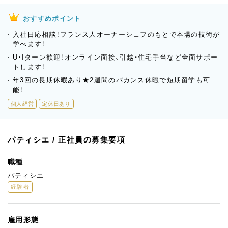
おすすめポイント
入社日応相談！フランス人オーナーシェフのもとで本場の技術が
学べます！
U・Iターン歓迎！オンライン面接、引越・住宅手当など全面サポー
トします！
年3回の長期休暇あり★2週間のバカンス休暇で短期留学も可
能！
個人経営
定休日あり
パティシエ / 正社員の募集要項
職種
パティシエ
経験者
雇用形態