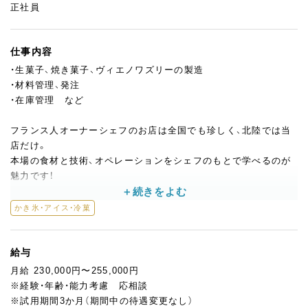
正社員
仕事内容
・生菓子、焼き菓子、ヴィエノワズリーの製造
・材料管理、発注
・在庫管理 など
フランス人オーナーシェフのお店は全国でも珍しく、北陸では当
店だけ。
本場の食材と技術、オペレーションをシェフのもとで学べるのが
魅力です！
◎コンテスト出場や海外研修、商品開発も！
かき氷・アイス・冷菓
コンテストに興味のある方はサポートしますので、是非チャレン
ジしてください。
キッチンを使っての練習もOK。
給与
基本的にはシェフが商品開発をしていますが、ゆくゆくはスタッ
月給 230,000円〜255,000円
フにも開発に携わっていただきたいと考えています。
※経験・年齢・能力考慮 応相談
また、昨年にはバリ島などで海外研修を行った実績もあり、さまざ
※試用期間3か月（期間中の待遇変更なし）