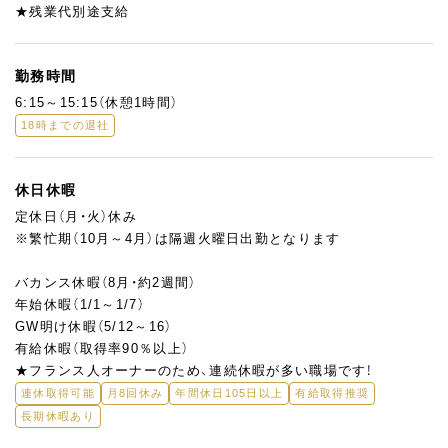
まな経験詰める環境です。
★残業代別途支給
勤務時間
6:15～15:15（休憩1時間）
18時までの退社
休日休暇
定休日（月・火）休み
※繁忙期（10月～4月）は隔週火曜日出勤となります
バカンス休暇（8月・約2週間）
年始休暇（1/1～1/7）
GW明け休暇（5/12～16）
有給休暇（取得率90％以上）
★フランス人オーナーのため、連続休暇が多い職場です！
連休取得可能
月8回休み
年間休日105日以上
有給取得推奨
長期休暇あり