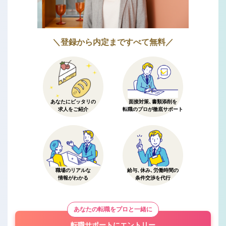
＼登録から内定まですべて無料／
あなたにピッタリの
面接対策、書類添削を
求人をご紹介
転職のプロが徹底サポート
職場のリアルな
給与、休み、労働時間の
情報がわかる
条件交渉を代行
あなたの転職をプロと一緒に
転職サポートにエントリー