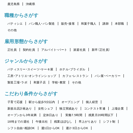
鹿児島県
沖縄県
職種からさがす
パティシエ
パン職人・パン製造
販売・接客
和菓子職人
講師
本部職
その他
雇用形態からさがす
正社員
契約社員
アルバイト・パート
派遣社員
新卒（正社員）
ジャンルからさがす
パティスリー・スイーツ・ケーキ屋
ホテル・ブライダル
工房・アトリエ・オンラインショップ
カフェ・レストラン
パン屋・ベーカリー
製造工場・ラボ
和菓子店
学校・教室
その他
こだわり条件からさがす
子育て応援
駅から徒歩5分以内
オープニング
個人経営
新規出店計画あり
女性シェフ
独立実績あり
コンテスト常連
上場企業
オープンから3年未満
定休日あり
実働7.5時間
残業月20時間以下
18時までの退社
午後出社
残業ほぼなし
早上がりあり
シフト制
シフト自由・相談OK
週1日からOK
週2・3日からOK