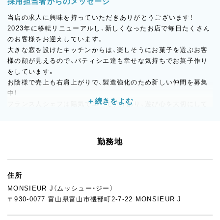
採用担当者からのメッセージ
当店の求人に興味を持っていただきありがとうございます！
2023年に移転リニューアルし、新しくなったお店で毎日たくさん
のお客様をお迎えしています。
大きな窓を設けたキッチンからは、楽しそうにお菓子を選ぶお客
様の顔が見えるので、パティシエ達も幸せな気持ちでお菓子作り
をしています。
お陰様で売上も右肩上がりで、製造強化のため新しい仲間を募集
中！
フランス人シェフは陽気でユーモアがあり、遊び心を大切にして
います。
キッチンは製菓学校卒のメンバーが活躍しており、販売スタッフ
合わせ、20代〜40代の若手15人程のチームです。
勤務地
年齢性別国籍問わず、能力に応じて仕事が増えて正当な対価を受
け取ることができます。
住所
近隣の方はもちろん、遠方からのご応募も大歓迎です。
MONSIEUR J（ムッシュー・ジー）
地方ならではのスローライフを楽しみながら、世界レベルの技術
〒930-0077 富山県富山市磯部町2-7-22 MONSIEUR J
も学べる環境なので、心に余裕を持ちながら自分磨きができる場
所です。