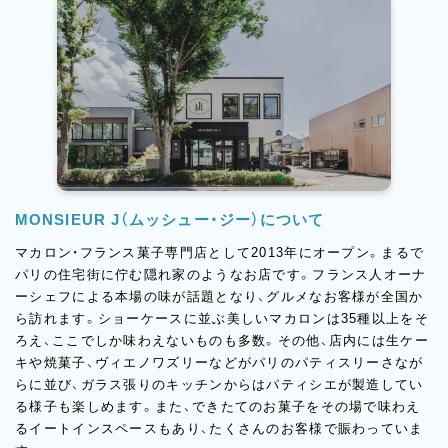
MONSIEUR J（ムッシュー・ジー）について
マカロン・フランス菓子専門店として2013年にオープン。まるで
パリの住宅街に佇む隠れ家のようなお店です。フランス人オーナ
ーシェフによる本場の味が話題となり、グルメなお客様が全国か
ら訪れます。ショーケースに並ぶ美しいマカロンは35種以上をそ
ろえ、ここでしか味わえないものも多数。その他、店内には生ケー
キや焼菓子、ヴィエノワズリーなどがパリのパティスリーさなが
らに並び、ガラス張りのキッチンからはパティシエが製造してい
る様子も楽しめます。また、できたてのお菓子をその場で味わえ
るイートインスペースもあり、たくさんのお客様で賑わっていま