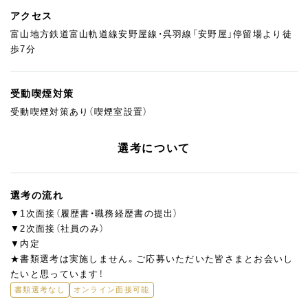
オンライン面接や引越費用・家賃の補助、富山での暮らしのサポー
アクセス
トもさせていただきますので、何でも相談してくださいね。
また、応募の前に店舗の見学にもお越しいただけます。
富山地方鉄道富山軌道線安野屋線・呉羽線「安野屋」停留場より徒
ぜひお店の雰囲気を感じにいらしてください！
歩7分
受動喫煙対策
受動喫煙対策あり（喫煙室設置）
選考について
選考の流れ
▼1次面接（履歴書・職務経歴書の提出）
▼2次面接（社員のみ）
▼内定
★書類選考は実施しません。ご応募いただいた皆さまとお会いし
たいと思っています！
書類選考なし
オンライン面接可能