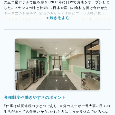
の五つ星ホテルで腕を磨き、2013年に日本でお店をオープンしま
した。フランスの味と技術に、日本や富山の食材を掛け合わせた
唯一無二のお菓子で、富山のみならず全国にファンの輪が拡大。
今でも年に1回は必ずフランスに帰り、トレンドを日本に持って帰
っています。また、シェフのケーキはフランス発行誌「Les
Journal de Patissier （ル・ジューナル・ドュ・パティシエ）」で幾
度も取り上げられており、世界から注目を浴びています。ケーキ
のレシピ提供も行っており、パティスリー界の盛り上げにも貢献
しています。
各種制度や働きやすさのポイント
「仕事は成長過程のひとつであり、自分の人生が一番大事。日々の
生活があっての仕事だから、休むときはしっかり休んでいろんな