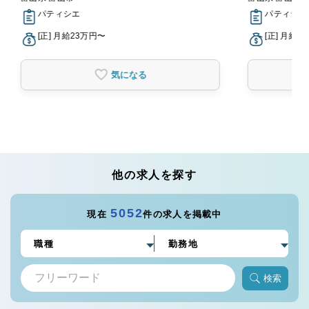
パティシエ
パティシエ
[正] 月給23万円〜
[正] 月給2
気になる
他の求人を探す
5052
現在
件の求人を掲載中
検索