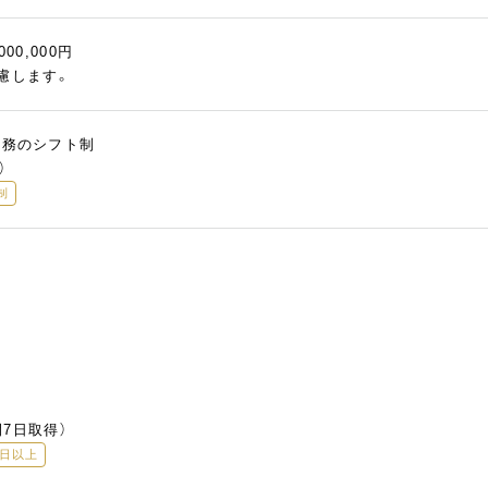
000,000円
慮します。
間勤務のシフト制
）
制
7日取得）
5日以上