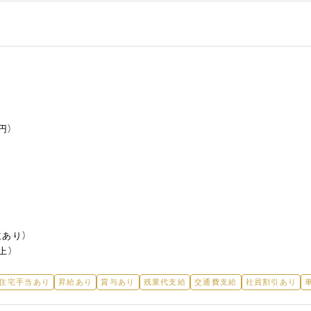
円）
あり）
上）
/住宅手当あり
昇給あり
賞与あり
残業代支給
交通費支給
社員割引あり