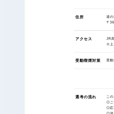
住所
道の
〒3
アクセス
JR
※上
受動喫煙対策
受動
選考の流れ
この
◎ご
◎応
◎洋