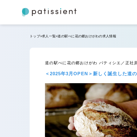
トップ
求人一覧
道の駅べに花の郷おけがわの求人情報
道の駅べに花の郷おけがわ パティシエ／正社
＜2025年3月OPEN＞新しく誕生した