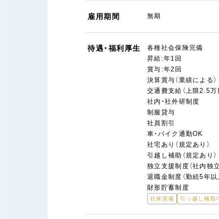
雇用期間
無期
待遇・福利厚生
各種社会保険完備
昇給:年1回
賞与:年2回
決算賞与（業績による）
交通費支給（上限2.5万
社内・社外研制度
制服貸与
社員割引
車・バイク通勤OK
社宅あり（規定あり）
引越し補助（規定あり）
独立支援制度（社内独立
退職金制度（勤続5年以
財形貯蓄制度
社保完備
引っ越し補助