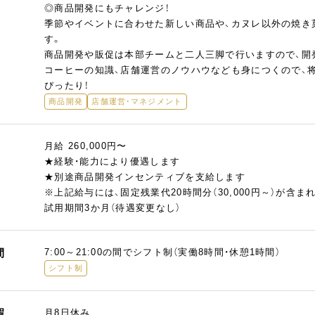
◎商品開発にもチャレンジ！
季節やイベントに合わせた新しい商品や、カヌレ以外の焼き
す。
商品開発や販促は本部チームと二人三脚で行いますので、開
コーヒーの知識、店舗運営のノウハウなども身につくので、
ぴったり！
商品開発
店舗運営・マネジメント
月給 260,000円〜
★経験・能力により優遇します
★別途商品開発インセンティブを支給します
※上記給与には、固定残業代20時間分（30,000円～）が含
試用期間3か月（待遇変更なし）
間
7:00～21:00の間でシフト制（実働8時間・休憩1時間）
シフト制
暇
月8日休み