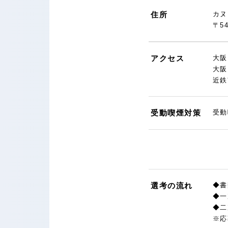
住所
カヌ
〒5
アクセス
大阪
大阪
近鉄
受動喫煙対策
受動
選考の流れ
◆書
◆一
◆二
※応