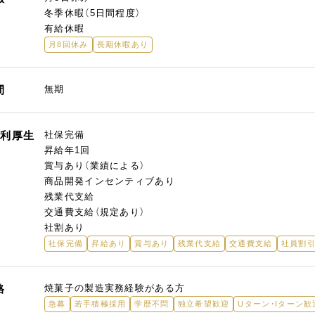
冬季休暇（5日間程度）
有給休暇
月8回休み
長期休暇あり
間
無期
福利厚生
社保完備
昇給年1回
賞与あり（業績による）
商品開発インセンティブあり
残業代支給
交通費支給（規定あり）
社割あり
社保完備
昇給あり
賞与あり
残業代支給
交通費支給
社員割
格
焼菓子の製造実務経験がある方
急募
若手積極採用
学歴不問
独立希望歓迎
Uターン・Iターン歓