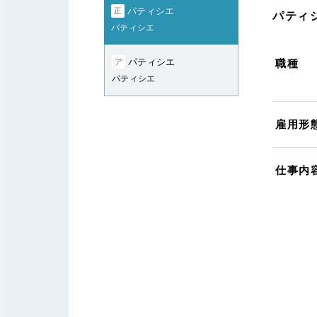
パティシエ
正
パティシ
パティシエ
パティシエ
ア
職種
パティシエ
雇用形
仕事内