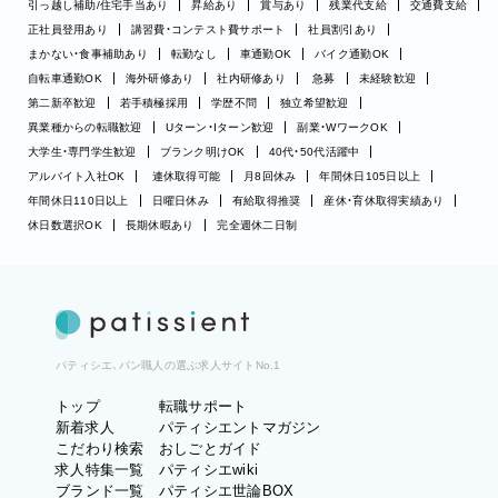
引っ越し補助/住宅手当あり
昇給あり
賞与あり
残業代支給
交通費支給
正社員登用あり
講習費・コンテスト費サポート
社員割引あり
まかない・食事補助あり
転勤なし
車通勤OK
バイク通勤OK
自転車通勤OK
海外研修あり
社内研修あり
急募
未経験歓迎
第二新卒歓迎
若手積極採用
学歴不問
独立希望歓迎
異業種からの転職歓迎
Uターン・Iターン歓迎
副業・WワークOK
大学生・専門学生歓迎
ブランク明けOK
40代・50代活躍中
アルバイト入社OK
連休取得可能
月8回休み
年間休日105日以上
年間休日110日以上
日曜日休み
有給取得推奨
産休・育休取得実績あり
休日数選択OK
長期休暇あり
完全週休二日制
パティシエ、パン職人の選ぶ求人サイトNo.1
トップ
転職サポート
新着求人
パティシエントマガジン
こだわり検索
おしごとガイド
求人特集一覧
パティシエwiki
ブランド一覧
パティシエ世論BOX