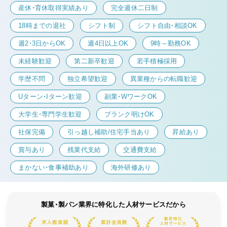
産休・育休取得実績あり
完全週休二日制
18時までの退社
シフト制
シフト自由・相談OK
週2・3日からOK
週4日以上OK
9時～勤務OK
未経験歓迎
第二新卒歓迎
若手積極採用
学歴不問
独立希望歓迎
異業種からの転職歓迎
Uターン・Iターン歓迎
副業・WワークOK
大学生・専門学生歓迎
ブランク明けOK
社保完備
引っ越し補助/住宅手当あり
昇給あり
賞与あり
残業代支給
交通費支給
まかない・食事補助あり
海外研修あり
製菓・製パン業界に特化した人材サービスだから