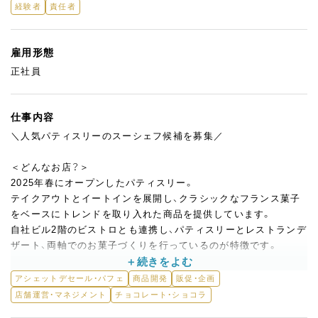
経験者
責任者
雇用形態
正社員
仕事内容
＼人気パティスリーのスーシェフ候補を募集／
＜どんなお店？＞
2025年春にオープンしたパティスリー。
テイクアウトとイートインを展開し、クラシックなフランス菓子
をベースにトレンドを取り入れた商品を提供しています。
自社ビル2階のビストロとも連携し、パティスリーとレストランデ
ザート、両軸でのお菓子づくりを行っているのが特徴です。
＜具体的には＞
アシェットデセール・パフェ
商品開発
販促・企画
・プティガトー、ホールケーキ、焼菓子、ショコラの製造・管理
店舗運営・マネジメント
チョコレート・ショコラ
・アシェットデセール、パフェ、アフタヌーンティーの製造・クオリ