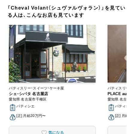
「Cheval Volant（シュヴァルヴォラン）」を見てい
る人は、こんなお店も見ています
パティスリー・スイーツ・ケーキ屋
パティスリー・
シェ・シバタ 名古屋店
PLACE au 
愛知県 名古屋市千種区
愛知県 名古屋
パティシエ
パティシエ
[正] 月給20万円〜
[正] 月給2
気になる