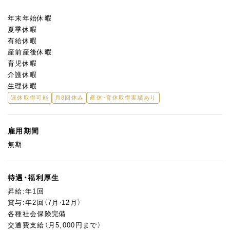
年末年始休暇
夏季休暇
有給休暇
産前産後休暇
育児休暇
介護休暇
生理休暇
連休取得可能
月8回休み
産休・育休取得実績あり
雇用期間
無期
待遇・福利厚生
昇給:年1回
賞与:年2回（7月‧12月）
各種社会保険完備
交通費支給（月5,000円まで）