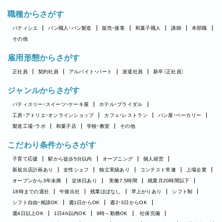
職種からさがす
パティシエ
パン職人・パン製造
販売・接客
和菓子職人
講師
本部職
その他
雇用形態からさがす
正社員
契約社員
アルバイト・パート
派遣社員
新卒（正社員）
ジャンルからさがす
パティスリー・スイーツ・ケーキ屋
ホテル・ブライダル
工房・アトリエ・オンラインショップ
カフェ・レストラン
パン屋・ベーカリー
製造工場・ラボ
和菓子店
学校・教室
その他
こだわり条件からさがす
子育て応援
駅から徒歩5分以内
オープニング
個人経営
新規出店計画あり
女性シェフ
独立実績あり
コンテスト常連
上場企業
オープンから3年未満
定休日あり
実働7.5時間
残業月20時間以下
18時までの退社
午後出社
残業ほぼなし
早上がりあり
シフト制
シフト自由・相談OK
週1日からOK
週2・3日からOK
週4日以上OK
1日4h以内OK
9時～勤務OK
社保完備