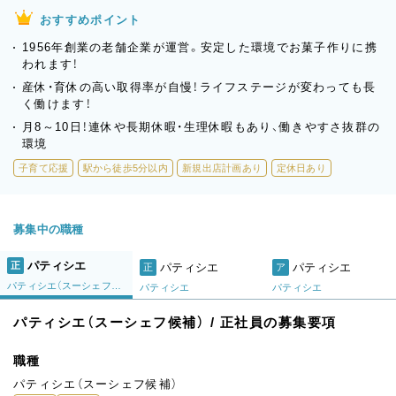
おすすめポイント
1956年創業の老舗企業が運営。安定した環境でお菓子作りに携
われます！
産休・育休の高い取得率が自慢！ライフステージが変わっても長
く働けます！
月8～10日！連休や長期休暇・生理休暇もあり、働きやすさ抜群の
環境
子育て応援
駅から徒歩5分以内
新規出店計画あり
定休日あり
募集中の職種
パティシエ
正
パティシエ
パティシエ
正
ア
パティシエ（スーシェフ候補）
パティシエ
パティシエ
パティシエ（スーシェフ候補） / 正社員の募集要項
職種
パティシエ（スーシェフ候補）