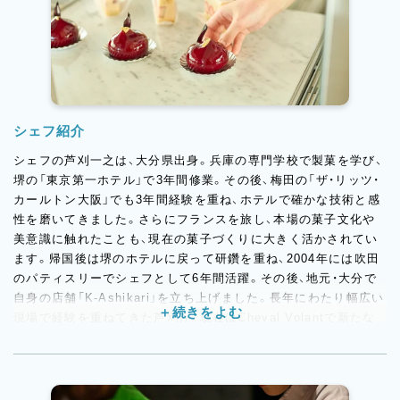
シェフ紹介
シェフの芦刈一之は、大分県出身。兵庫の専門学校で製菓を学び、
堺の「東京第一ホテル」で3年間修業。その後、梅田の「ザ・リッツ・
カールトン大阪」でも3年間経験を重ね、ホテルで確かな技術と感
性を磨いてきました。さらにフランスを旅し、本場の菓子文化や
美意識に触れたことも、現在の菓子づくりに大きく活かされてい
ます。帰国後は堺のホテルに戻って研鑽を重ね、2004年には吹田
のパティスリーでシェフとして6年間活躍。その後、地元・大分で
自身の店舗「K-Ashikari」を立ち上げました。長年にわたり幅広い
現場で経験を重ねてきた芦刈が、現在はCheval Volantで新たな
スイーツづくりに挑んでいます。クラシックなフランス菓子を大
切にしながら、自身の感性を織り交ぜた、上品で印象に残る味わい
が魅力です。