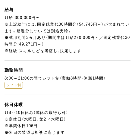
ティ管理
・新商品・メニューの開発、レシピ提案
給与
・後輩スタッフへの技術指導・育成
月給 300,000円〜
・食材の発注、在庫管理などの現場マネジメント業務
※上記給与には、固定残業代30時間分（54,745円～）が含まれてい
ます。超過分については別途支給。
大手ホテルや自身のブランドで経験を積んだシェフのもと、右腕
※試用期間3ヵ月あり（期間中は月給270,000円～／固定残業代30
として現場を支えていただくポジションです。
時間分:49,271円～）
ウォーターカッターをはじめとするハイスペックな機器を備えた
※経験‧スキルなどを考慮し、決定します
厨房で、高いクオリティのものづくりに向き合えます。
商品開発やレシピ提案にも積極的に関われるため、自分のアイデ
アを形にしたい方や、マネジメントも含めてステップアップを目
勤務時間
指している方に向いているポジションです。
8:00～21:00の間でシフト制（実働8時間・休憩1時間）
チームの力を引き出しながら、一緒により良いお店をつくってい
シフト制
ける方をお待ちしています。
休日休暇
月8～10日休み（連休の取得も可）
※定休日（水曜日、第2・4木曜日）
※年間休日106日
※休日の希望は相談に応じます