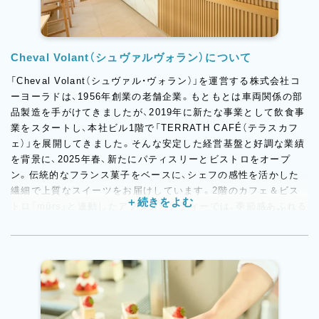
Cheval Volant（シュヴァルヴォラン）について
「Cheval Volant（シュヴァル・ヴォラン）」を運営する株式会社コ
ーヨーラドは、1956年創業の老舗企業。もともとは車両関係の部
品製造を手がけてきましたが、2019年に新たな事業として飲食事
業をスタートし、本社ビル1階で「TERRATH CAFÉ（テラスカフ
ェ）」を展開してきました。そんな安定した経営基盤と好調な業績
を背景に、2025年春、新たにパティスリーとビストロをオープ
ン。伝統的なフランス菓子をベースに、シェフの感性を活かした
繊細で上質なスイーツをお届けしています。2階のカフェ＆ビス
トロ「mûrs」と連動したアフタヌーンティーでは、季節感あふれる
スイーツとセイボリーをジュエリーボックスのような華やかな世
界観で提供。特別な日にも、日常のご褒美にも選ばれる、“本場の
エスプリ”を感じられるお店です。