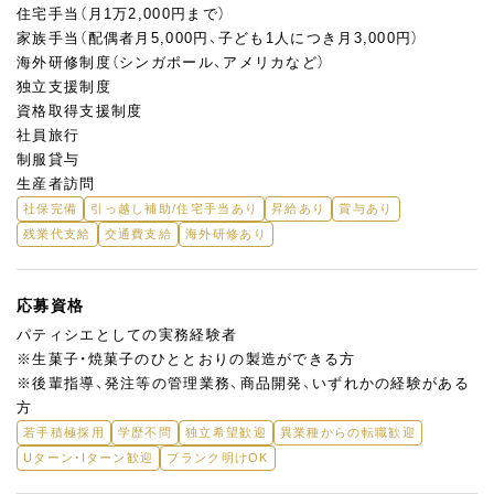
住宅手当（月1万2,000円まで）
家族手当（配偶者月5,000円、子ども1人につき月3,000円）
海外研修制度（シンガポール、アメリカなど）
独立支援制度
資格取得支援制度
社員旅行
制服貸与
生産者訪問
社保完備
引っ越し補助/住宅手当あり
昇給あり
賞与あり
残業代支給
交通費支給
海外研修あり
応募資格
パティシエとしての実務経験者
※生菓子・焼菓子のひととおりの製造ができる方
※後輩指導、発注等の管理業務、商品開発、いずれかの経験がある
方
若手積極採用
学歴不問
独立希望歓迎
異業種からの転職歓迎
Uターン・Iターン歓迎
ブランク明けOK