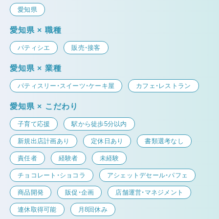
愛知県
愛知県 × 職種
パティシエ
販売・接客
愛知県 × 業種
パティスリー・スイーツ・ケーキ屋
カフェ・レストラン
愛知県 × こだわり
子育て応援
駅から徒歩5分以内
新規出店計画あり
定休日あり
書類選考なし
責任者
経験者
未経験
チョコレート・ショコラ
アシェットデセール・パフェ
商品開発
販促・企画
店舗運営・マネジメント
連休取得可能
月8回休み