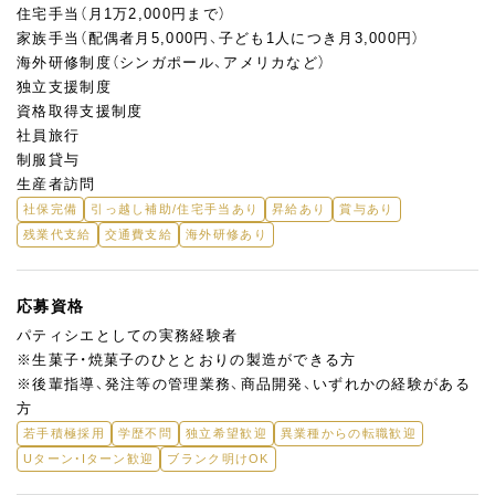
住宅手当（月1万2,000円まで）
家族手当（配偶者月5,000円、子ども1人につき月3,000円）
海外研修制度（シンガポール、アメリカなど）
独立支援制度
資格取得支援制度
社員旅行
制服貸与
生産者訪問
社保完備
引っ越し補助/住宅手当あり
昇給あり
賞与あり
残業代支給
交通費支給
海外研修あり
応募資格
パティシエとしての実務経験者
※生菓子・焼菓子のひととおりの製造ができる方
※後輩指導、発注等の管理業務、商品開発、いずれかの経験がある
方
若手積極採用
学歴不問
独立希望歓迎
異業種からの転職歓迎
Uターン・Iターン歓迎
ブランク明けOK