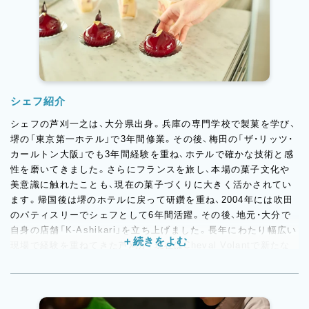
シェフ紹介
シェフの芦刈一之は、大分県出身。兵庫の専門学校で製菓を学び、
堺の「東京第一ホテル」で3年間修業。その後、梅田の「ザ・リッツ・
カールトン大阪」でも3年間経験を重ね、ホテルで確かな技術と感
性を磨いてきました。さらにフランスを旅し、本場の菓子文化や
美意識に触れたことも、現在の菓子づくりに大きく活かされてい
ます。帰国後は堺のホテルに戻って研鑽を重ね、2004年には吹田
のパティスリーでシェフとして6年間活躍。その後、地元・大分で
自身の店舗「K-Ashikari」を立ち上げました。長年にわたり幅広い
現場で経験を重ねてきた芦刈が、現在はCheval Volantで新たな
スイーツづくりに挑んでいます。クラシックなフランス菓子を大
切にしながら、自身の感性を織り交ぜた、上品で印象に残る味わい
が魅力です。