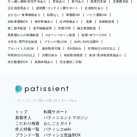
引っ越し補助/住宅手当あり
昇給あり
賞与あり
残業代支給
交通費支給
正社員登用あり
講習費・コンテスト費サポート
社員割引あり
まかない・食事補助あり
転勤なし
車通勤OK
バイク通勤OK
自転車通勤OK
海外研修あり
社内研修あり
急募
未経験歓迎
第二新卒歓迎
若手積極採用
学歴不問
独立希望歓迎
異業種からの転職歓迎
Uターン・Iターン歓迎
副業・WワークOK
大学生・専門学生歓迎
ブランク明けOK
40代・50代活躍中
アルバイト入社OK
連休取得可能
月8回休み
年間休日105日以上
年間休日110日以上
日曜日休み
有給取得推奨
産休・育休取得実績あり
休日数選択OK
長期休暇あり
完全週休二日制
パティシエ、パン職人の選ぶ求人サイトNo.1
トップ
転職サポート
新着求人
パティシエントマガジン
こだわり検索
おしごとガイド
求人特集一覧
パティシエwiki
ブランド一覧
パティシエ世論BOX