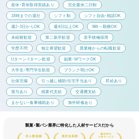
産休・育休取得実績あり
完全週休二日制
18時までの退社
シフト制
シフト自由・相談OK
週2・3日からOK
週4日以上OK
9時～勤務OK
未経験歓迎
第二新卒歓迎
若手積極採用
学歴不問
独立希望歓迎
異業種からの転職歓迎
Uターン・Iターン歓迎
副業・WワークOK
大学生・専門学生歓迎
ブランク明けOK
社保完備
引っ越し補助/住宅手当あり
昇給あり
賞与あり
残業代支給
交通費支給
まかない・食事補助あり
海外研修あり
製菓・製パン業界に特化した人材サービスだから