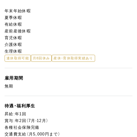
年末年始休暇
夏季休暇
有給休暇
産前産後休暇
育児休暇
介護休暇
生理休暇
連休取得可能
月8回休み
産休・育休取得実績あり
雇用期間
無期
待遇・福利厚生
昇給:年1回
賞与:年2回（7月‧12月）
各種社会保険完備
交通費支給（月5,000円まで）