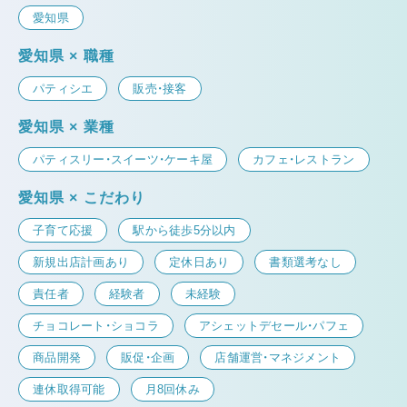
愛知県
愛知県 × 職種
パティシエ
販売・接客
愛知県 × 業種
パティスリー・スイーツ・ケーキ屋
カフェ・レストラン
愛知県 × こだわり
子育て応援
駅から徒歩5分以内
新規出店計画あり
定休日あり
書類選考なし
責任者
経験者
未経験
チョコレート・ショコラ
アシェットデセール・パフェ
商品開発
販促・企画
店舗運営・マネジメント
連休取得可能
月8回休み