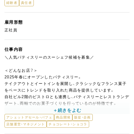
経験者
責任者
雇用形態
正社員
仕事内容
＼人気パティスリーのスーシェフ候補を募集／
＜どんなお店？＞
2025年春にオープンしたパティスリー。
テイクアウトとイートインを展開し、クラシックなフランス菓子
をベースにトレンドを取り入れた商品を提供しています。
自社ビル2階のビストロとも連携し、パティスリーとレストランデ
ザート、両軸でのお菓子づくりを行っているのが特徴です。
＜具体的には＞
アシェットデセール・パフェ
商品開発
販促・企画
・プティガトー、ホールケーキ、焼菓子、ショコラの製造・管理
店舗運営・マネジメント
チョコレート・ショコラ
・アシェットデセール、パフェ、アフタヌーンティーの製造・クオリ