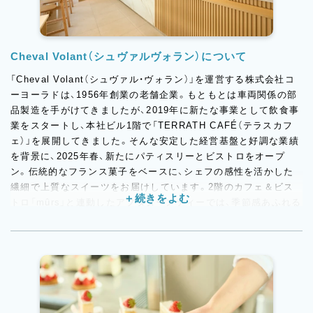
Cheval Volant（シュヴァルヴォラン）について
「Cheval Volant（シュヴァル・ヴォラン）」を運営する株式会社コ
ーヨーラドは、1956年創業の老舗企業。もともとは車両関係の部
品製造を手がけてきましたが、2019年に新たな事業として飲食事
業をスタートし、本社ビル1階で「TERRATH CAFÉ（テラスカフ
ェ）」を展開してきました。そんな安定した経営基盤と好調な業績
を背景に、2025年春、新たにパティスリーとビストロをオープ
ン。伝統的なフランス菓子をベースに、シェフの感性を活かした
繊細で上質なスイーツをお届けしています。2階のカフェ＆ビス
トロ「mûrs」と連動したアフタヌーンティーでは、季節感あふれる
スイーツとセイボリーをジュエリーボックスのような華やかな世
界観で提供。特別な日にも、日常のご褒美にも選ばれる、“本場の
エスプリ”を感じられるお店です。