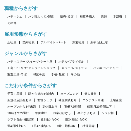
職種からさがす
パティシエ
パン職人・パン製造
販売・接客
和菓子職人
講師
本部職
その他
雇用形態からさがす
正社員
契約社員
アルバイト・パート
派遣社員
新卒（正社員）
ジャンルからさがす
パティスリー・スイーツ・ケーキ屋
ホテル・ブライダル
工房・アトリエ・オンラインショップ
カフェ・レストラン
パン屋・ベーカリー
製造工場・ラボ
和菓子店
学校・教室
その他
こだわり条件からさがす
子育て応援
駅から徒歩5分以内
オープニング
個人経営
新規出店計画あり
女性シェフ
独立実績あり
コンテスト常連
上場企業
オープンから3年未満
定休日あり
実働7.5時間
残業月20時間以下
18時までの退社
午後出社
残業ほぼなし
早上がりあり
シフト制
シフト自由・相談OK
週1日からOK
週2・3日からOK
週4日以上OK
1日4h以内OK
9時～勤務OK
社保完備