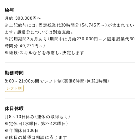
ティ管理
・新商品・メニューの開発、レシピ提案
給与
・後輩スタッフへの技術指導・育成
月給 300,000円〜
・食材の発注、在庫管理などの現場マネジメント業務
※上記給与には、固定残業代30時間分（54,745円～）が含まれてい
ます。超過分については別途支給。
大手ホテルや自身のブランドで経験を積んだシェフのもと、右腕
※試用期間3ヵ月あり（期間中は月給270,000円～／固定残業代30
として現場を支えていただくポジションです。
時間分:49,271円～）
ウォーターカッターをはじめとするハイスペックな機器を備えた
※経験‧スキルなどを考慮し、決定します
厨房で、高いクオリティのものづくりに向き合えます。
商品開発やレシピ提案にも積極的に関われるため、自分のアイデ
アを形にしたい方や、マネジメントも含めてステップアップを目
勤務時間
指している方に向いているポジションです。
8:00～21:00の間でシフト制（実働8時間・休憩1時間）
チームの力を引き出しながら、一緒により良いお店をつくってい
シフト制
ける方をお待ちしています。
休日休暇
月8～10日休み（連休の取得も可）
※定休日（水曜日、第2・4木曜日）
※年間休日106日
※休日の希望は相談に応じます