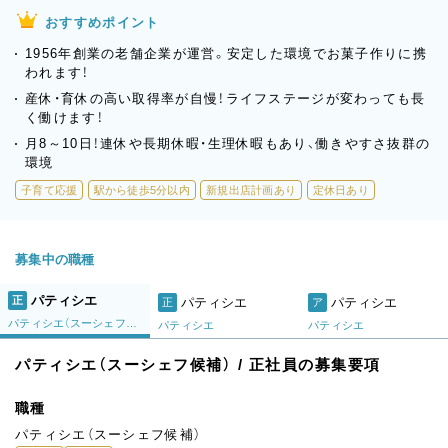
おすすめポイント
1956年創業の老舗企業が運営。安定した環境でお菓子作りに携
われます！
産休・育休の高い取得率が自慢！ライフステージが変わっても長
く働けます！
月8～10日！連休や長期休暇・生理休暇もあり、働きやすさ抜群の
環境
子育て応援
駅から徒歩5分以内
新規出店計画あり
定休日あり
募集中の職種
パティシエ
正
パティシエ
パティシエ
正
ア
パティシエ（スーシェフ候補）
パティシエ
パティシエ
パティシエ（スーシェフ候補） / 正社員の募集要項
職種
パティシエ（スーシェフ候補）