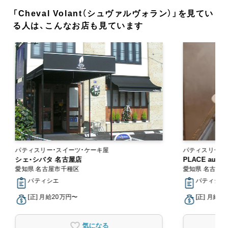
「Cheval Volant（シュヴァルヴォラン）」を見てい
る人は、こんなお店も見ています
パティスリー・スイーツ・ケーキ屋
パティスリー・
シェ・シバタ 名古屋店
PLACE au 
愛知県 名古屋市千種区
愛知県 名古屋
パティシエ
パティシエ
[正] 月給20万円〜
[正] 月給2
気になる