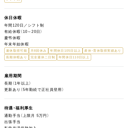
学生の成長と自分自身の成長にもつながる働き方に興味を持って
いただける方、大歓迎です！
休日休暇
年間120日／シフト制
有給休暇（10～20日）
慶弔休暇
年末年始休暇
連休取得可能
月8回休み
年間休日105日以上
産休・育休取得実績あり
長期休暇あり
完全週休二日制
年間休日110日以上
雇用期間
長期（1年以上）
更新あり（5年勤続で正社員登用）
待遇・福利厚生
通勤手当（上限月 5万円）
出張手当