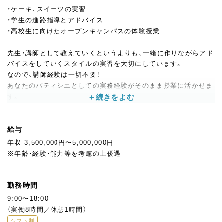
・ケーキ、スイーツの実習
・学生の進路指導とアドバイス
・高校生に向けたオープンキャンパスの体験授業
先生・講師として教えていくというよりも、一緒に作りながらアド
バイスをしていくスタイルの実習を大切にしています。
なので、講師経験は一切不要！
あなたのパティシエとしての実務経験がそのまま授業に活かせま
す。
【具体的には…】
まずは食材の基礎知識・道具の使い方からスタート。
給与
実践として、基本の絞りやナッペなどから徐々にステップアップ
年収 3,500,000円〜5,000,000円
していきます。
※年齢・経験・能力等を考慮の上優遇
焼き菓子・生ケーキなどいろんな種類のお菓子にチャレンジし、最
終的には実際のお店で提供できる商品づくりまで学生と一緒に行
います。
勤務時間
お店巡りをして色々なスイーツのリサーチをし、その情報をもと
9:00〜18:00
にオリジナルレシピの考案を行う実習なども。
（実働8時間／休憩1時間）
シフト制