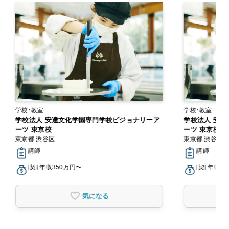
学校・教室
学校・教室
学校法人 安達文化学園専門学校ビジョナリーア
学校法人 安
ーツ 東京校
ーツ 東京校
東京都 渋谷区
東京都 渋谷区
講師
講師
[契] 年収350万円〜
[契] 年収3
気になる