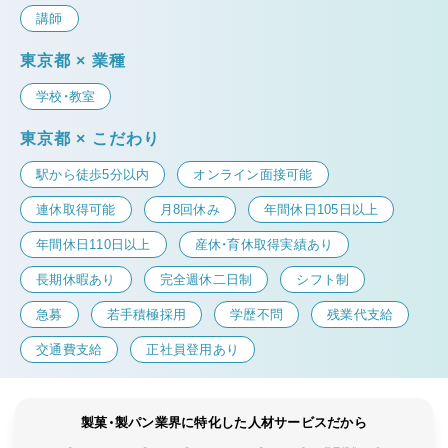
講師
東京都 × 業種
学校・教室
東京都 × こだわり
駅から徒歩5分以内
オンライン面接可能
連休取得可能
月8回休み
年間休日105日以上
年間休日110日以上
産休・育休取得実績あり
長期休暇あり
完全週休二日制
シフト制
急募
若手積極採用
学歴不問
残業代支給
交通費支給
正社員登用あり
製菓・製パン業界に特化した人材サービスだから