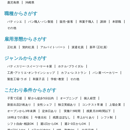
鹿児島県
沖縄県
職種からさがす
パティシエ
パン職人・パン製造
販売・接客
和菓子職人
講師
本部職
その他
雇用形態からさがす
正社員
契約社員
アルバイト・パート
派遣社員
新卒（正社員）
ジャンルからさがす
パティスリー・スイーツ・ケーキ屋
ホテル・ブライダル
工房・アトリエ・オンラインショップ
カフェ・レストラン
パン屋・ベーカリー
製造工場・ラボ
和菓子店
学校・教室
その他
こだわり条件からさがす
子育て応援
駅から徒歩5分以内
オープニング
個人経営
新規出店計画あり
女性シェフ
独立実績あり
コンテスト常連
上場企業
オープンから3年未満
定休日あり
実働7.5時間
残業月20時間以下
18時までの退社
午後出社
残業ほぼなし
早上がりあり
シフト制
シフト自由・相談OK
週1日からOK
週2・3日からOK