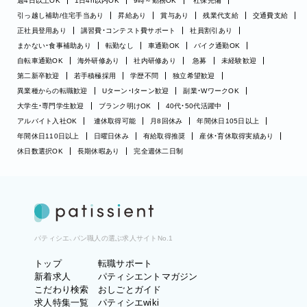
週4日以上OK
1日4h以内OK
9時～勤務OK
社保完備
引っ越し補助/住宅手当あり
昇給あり
賞与あり
残業代支給
交通費支給
正社員登用あり
講習費・コンテスト費サポート
社員割引あり
まかない・食事補助あり
転勤なし
車通勤OK
バイク通勤OK
自転車通勤OK
海外研修あり
社内研修あり
急募
未経験歓迎
第二新卒歓迎
若手積極採用
学歴不問
独立希望歓迎
異業種からの転職歓迎
Uターン・Iターン歓迎
副業・WワークOK
大学生・専門学生歓迎
ブランク明けOK
40代・50代活躍中
アルバイト入社OK
連休取得可能
月8回休み
年間休日105日以上
年間休日110日以上
日曜日休み
有給取得推奨
産休・育休取得実績あり
休日数選択OK
長期休暇あり
完全週休二日制
パティシエ、パン職人の選ぶ求人サイトNo.1
トップ
転職サポート
新着求人
パティシエントマガジン
こだわり検索
おしごとガイド
求人特集一覧
パティシエwiki