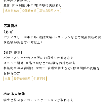
私学共済保険加入
産休・育休制度（半年間）※取得実績あり
残業代支給
交通費支給
正社員登用あり
応募資格
【必須】
パティスリーやホテル・結婚式場、レストランなどで製菓製造の実
務経験がある方（3年以上）
【歓迎・優遇】
パティスリーやカフェ等のお店巡りが好きな方
メニュー開発、商品企画などの経験をお持ちの方
製菓衛生師や調理師、栄養士、管理栄養士など、飲食関係の資格を
お持ちの方
急募
若手積極採用
学歴不問
求める人物像
学生と前向きにコミュニケーションが取れる方