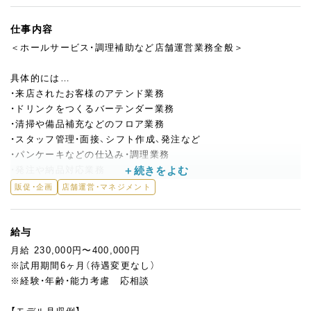
仕事内容
＜ホールサービス・調理補助など店舗運営業務全般＞
具体的には…
・来店されたお客様のアテンド業務
・ドリンクをつくるバーテンダー業務
・清掃や備品補充などのフロア業務
・スタッフ管理・面接、シフト作成、発注など
・パンケーキなどの仕込み・調理業務
・発注や納品対応業務
販促・企画
店舗運営・マネジメント
入社後、まずはホールでの接客業務やキッチンでの調理補助をお
任せします。
給与
ハワイの雰囲気そのままに、堅苦しさとは無縁の接客スタイル。
月給 230,000円〜400,000円
自宅に友達を招いたときのようなフレンドリーさと明るい笑顔で
※試用期間6ヶ月（待遇変更なし）
お客様をお迎えしてください！
※経験・年齢・能力考慮 応相談
キッチンは、調理未経験でも1～2カ月程ですべてのメニューを作
れるよう作業のマニュアルを完備しているのでご安心ください