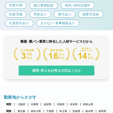
学歴不問
独立希望歓迎
40代・50代活躍中
社保完備
昇給あり
賞与あり
残業代支給
社員割引あり
まかない・食事補助あり
製菓・製パン業界に特化した人材サービスだから
採用・求人をお考えの方はこちら
勤務地からさがす
関西
大阪府
兵庫県
滋賀県
京都府
奈良県
和歌山県
関東
東京都
神奈川県
千葉県
埼玉県
茨城県
栃木県
群馬県