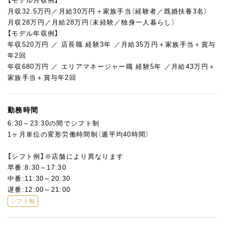
【モデル月収例】
ね。
月収32.5万円／月給30万円＋家族手当（経験者／既婚扶養3名）
店舗業務に慣れてきたら、食材の発注やスタッフへの指導・育成な
月収28万円／月給28万円（未経験／独身一人暮らし）
どのマネジメント業務に携わり、店長を目指していただきます。
【モデル年収例】
また、ゆくゆくは新店の立ち上げ、SV・エリアマネージャー、キッ
年収520万円 ／ 店長職 経験3年 ／月給35万円＋家族手当＋賞与
チンアドバイザーへのキャリアステップも十分可能！
年2回
また、人事や広報として本部職の道など、選択肢は多数用意されて
年収680万円 ／ エリアマネージャー職 経験5年 ／月給43万円＋
いるので、是非活躍のフィールドを広げていってください。
家族手当＋賞与年2回
【ココが魅力！】
ひとつの店舗に3～5名の社員を配置し、近隣店舗からのヘルプも
勤務時間
あるなどみんなでフォローしあって店舗を運営しています。
6:30～23:30の間でシフト制
飲食業界で働くうえでよくある悩みである「希望の休みや連休が
1ヶ月単位の変形労働時間制（週平均40時間）
とりづらい」ということもなく、計画年休として基本は5連休、夏
季は7連休も取得可能。
【シフト例】※店舗により異なります
産休・育休取得も活発で育休は男女ともに取得実績があり、復帰後
早番:8:30～17:30
は時短勤務で働くこともできます。
中番:11:30～20:30
ライフステージが変わっても長く働きつづけることができる環境
遅番:12:00～21:00
です。
シフト制