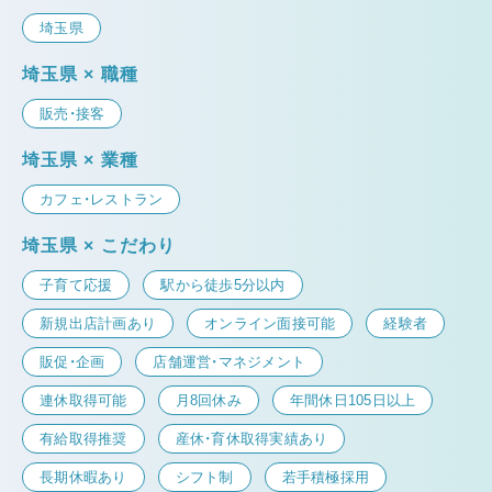
埼玉県
埼玉県 × 職種
販売・接客
埼玉県 × 業種
カフェ・レストラン
埼玉県 × こだわり
子育て応援
駅から徒歩5分以内
新規出店計画あり
オンライン面接可能
経験者
販促・企画
店舗運営・マネジメント
連休取得可能
月8回休み
年間休日105日以上
有給取得推奨
産休・育休取得実績あり
長期休暇あり
シフト制
若手積極採用