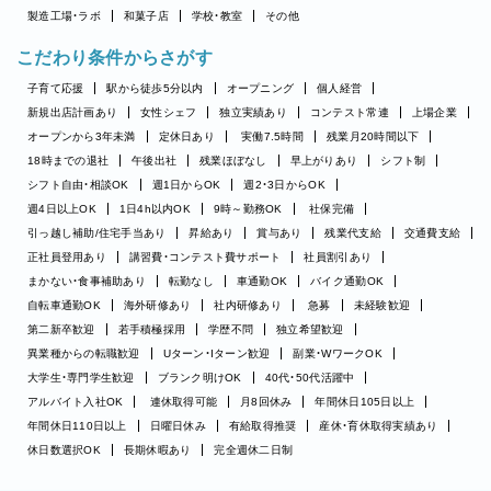
製造工場・ラボ
和菓子店
学校・教室
その他
こだわり条件からさがす
子育て応援
駅から徒歩5分以内
オープニング
個人経営
新規出店計画あり
女性シェフ
独立実績あり
コンテスト常連
上場企業
オープンから3年未満
定休日あり
実働7.5時間
残業月20時間以下
18時までの退社
午後出社
残業ほぼなし
早上がりあり
シフト制
シフト自由・相談OK
週1日からOK
週2・3日からOK
週4日以上OK
1日4h以内OK
9時～勤務OK
社保完備
引っ越し補助/住宅手当あり
昇給あり
賞与あり
残業代支給
交通費支給
正社員登用あり
講習費・コンテスト費サポート
社員割引あり
まかない・食事補助あり
転勤なし
車通勤OK
バイク通勤OK
自転車通勤OK
海外研修あり
社内研修あり
急募
未経験歓迎
第二新卒歓迎
若手積極採用
学歴不問
独立希望歓迎
異業種からの転職歓迎
Uターン・Iターン歓迎
副業・WワークOK
大学生・専門学生歓迎
ブランク明けOK
40代・50代活躍中
アルバイト入社OK
連休取得可能
月8回休み
年間休日105日以上
年間休日110日以上
日曜日休み
有給取得推奨
産休・育休取得実績あり
休日数選択OK
長期休暇あり
完全週休二日制