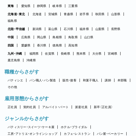
東海
愛知県
静岡県
岐阜県
三重県
北海道・東北
北海道
宮城県
青森県
岩手県
秋田県
山形県
福島県
北陸・甲信越
新潟県
富山県
石川県
福井県
山梨県
長野県
中国
広島県
岡山県
島根県
鳥取県
山口県
四国
愛媛県
香川県
徳島県
高知県
九州・沖縄
福岡県
佐賀県
長崎県
熊本県
大分県
宮崎県
鹿児島県
沖縄県
職種からさがす
パティシエ
パン職人・パン製造
販売・接客
和菓子職人
講師
本部職
その他
雇用形態からさがす
正社員
契約社員
アルバイト・パート
派遣社員
新卒（正社員）
ジャンルからさがす
パティスリー・スイーツ・ケーキ屋
ホテル・ブライダル
工房・アトリエ・オンラインショップ
カフェ・レストラン
パン屋・ベーカリー