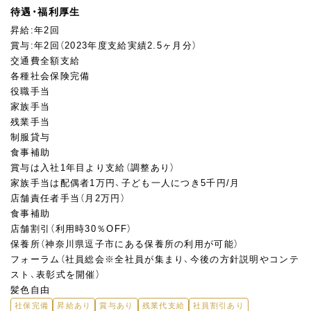
待遇・福利厚生
昇給:年2回
賞与:年2回（2023年度支給実績2.5ヶ月分）
交通費全額支給
各種社会保険完備
役職手当
家族手当
残業手当
制服貸与
食事補助
賞与は入社1年目より支給（調整あり）
家族手当は配偶者1万円、子ども一人につき5千円/月
店舗責任者手当（月2万円）
食事補助
店舗割引（利用時30％OFF）
保養所（神奈川県逗子市にある保養所の利用が可能）
フォーラム（社員総会※全社員が集まり、今後の方針説明やコンテ
スト、表彰式を開催）
髪色自由
社保完備
昇給あり
賞与あり
残業代支給
社員割引あり