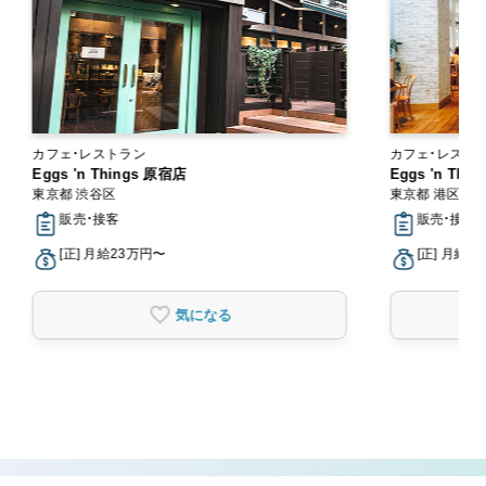
カフェ・レストラン
カフェ・レスト
Eggs 'n Things 原宿店
Eggs 'n Th
東京都 渋谷区
東京都 港区
販売・接客
販売・接客
[正] 月給23万円〜
[正] 月給2
気になる