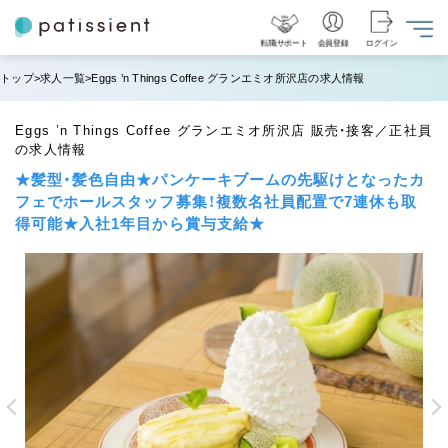
転職サポート
会員登録
ログイン
トップ
求人一覧
Eggs ’n Things Coffee グランエミオ所沢店の求人情報
Eggs ’n Things Coffee グランエミオ所沢店 販売・接客／正社員
の求人情報
★髪型・髪色自由★パンケーキブームの先駆けとなったカ
フェでホールスタッフ募集！複数名社員配置で7連休も取
得可能★入社1年目から賞与支給★