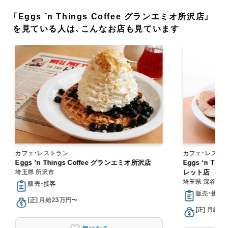
「Eggs ’n Things Coffee グランエミオ所沢店」
を見ている人は、こんなお店も見ています
カフェ・レストラン
カフェ・レスト
Eggs ’n Things Coffee グランエミオ所沢店
Eggs ‘n T
埼玉県 所沢市
レット店
埼玉県 深谷市
販売・接客
販売・接客
[正] 月給23万円〜
[正] 月給2