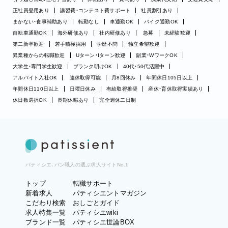
正社員登用あり
講習費・コンテスト費サポート
社員割引あり
まかない・食事補助あり
転勤なし
車通勤OK
バイク通勤OK
自転車通勤OK
海外研修あり
社内研修あり
急募
未経験歓迎
第二新卒歓迎
若手積極採用
学歴不問
独立希望歓迎
異業種からの転職歓迎
Uターン・Iターン歓迎
副業・WワークOK
大学生・専門学生歓迎
ブランク明けOK
40代・50代活躍中
アルバイト入社OK
連休取得可能
月8回休み
年間休日105日以上
年間休日110日以上
日曜日休み
有給取得推奨
産休・育休取得実績あり
休日数選択OK
長期休暇あり
完全週休二日制
パティシエ、パン職人の選ぶ求人サイトNo.1
トップ
転職サポート
新着求人
パティシエントマガジン
こだわり検索
おしごとガイド
求人特集一覧
パティシエwiki
ブランド一覧
パティシエ世論BOX