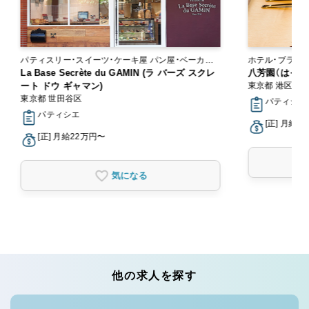
パティスリー・スイーツ・ケーキ屋 パン屋・ベーカリ
ー
La Base Secrète du GAMIN (ラ バーズ スクレ
八芳園（はっぽ
ート ドウ ギャマン)
東京都 港区
東京都 世田谷区
パティシエ
パティシエ
[正] 月給2
[正] 月給22万円〜
気になる
他の求人を探す