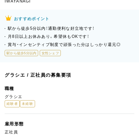
IWAYANAGI
おすすめポイント
駅から徒歩5分以内！通勤便利な好立地です！
月8日以上お休みあり。希望休もOKです！
賞与・インセンティブ制度で頑張った分はしっかり還元◎
駅から徒歩5分以内
女性シェフ
グラシエ / 正社員の募集要項
職種
グラシエ
経験者
未経験
雇用形態
正社員