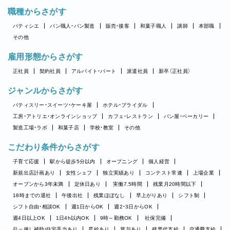
職種からさがす
パティシエ
パン職人・パン製造
販売・接客
和菓子職人
講師
本部職
その他
雇用形態からさがす
正社員
契約社員
アルバイト・パート
派遣社員
新卒（正社員）
ジャンルからさがす
パティスリー・スイーツ・ケーキ屋
ホテル・ブライダル
工房・アトリエ・オンラインショップ
カフェ・レストラン
パン屋・ベーカリー
製造工場・ラボ
和菓子店
学校・教室
その他
こだわり条件からさがす
子育て応援
駅から徒歩5分以内
オープニング
個人経営
新規出店計画あり
女性シェフ
独立実績あり
コンテスト常連
上場企業
オープンから3年未満
定休日あり
実働7.5時間
残業月20時間以下
18時までの退社
午後出社
残業ほぼなし
早上がりあり
シフト制
シフト自由・相談OK
週1日からOK
週2・3日からOK
週4日以上OK
1日4h以内OK
9時～勤務OK
社保完備
引っ越し補助/住宅手当あり
昇給あり
賞与あり
残業代支給
交通費支給