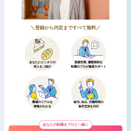
＼登録から内定まですべて無料／
あなたにピッタリの
面接対策、書類添削を
求人をご紹介
転職のプロが徹底サポート
職場のリアルな
給与、休み、労働時間の
情報がわかる
条件交渉を代行
あなたの転職をプロと一緒に