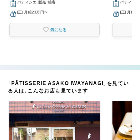
パティシエ, 販売・接客
パティシエ,
[正] 月給23万円〜
[正] 月給2
気になる
「PÂTISSERIE ASAKO IWAYANAGI」を見てい
る人は、こんなお店も見ています