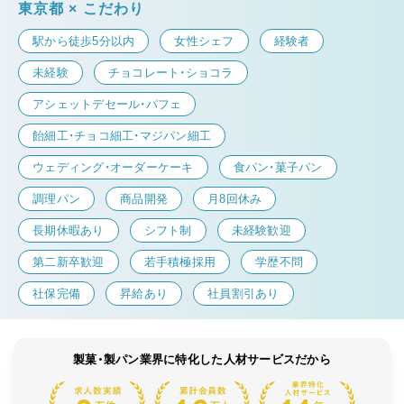
東京都 × こだわり
駅から徒歩5分以内
女性シェフ
経験者
未経験
チョコレート・ショコラ
アシェットデセール・パフェ
飴細工・チョコ細工・マジパン細工
ウェディング・オーダーケーキ
食パン・菓子パン
調理パン
商品開発
月8回休み
長期休暇あり
シフト制
未経験歓迎
第二新卒歓迎
若手積極採用
学歴不問
社保完備
昇給あり
社員割引あり
製菓・製パン業界に特化した人材サービスだから