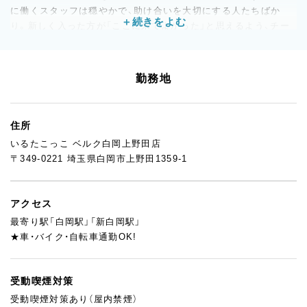
に働くスタッフは穏やかで、助け合いを大切にする人たちばか
り。新しく入った方が「ここに来てよかった」と思えるよう、チー
ム全員でサポートします。
パンが好きな方、人と関わることが好きな方、そして「長く安心し
て働ける場所」を探している方。
勤務地
ぜひ一度、お気軽にご応募ください。スタッフ一同、お会いできる
ことを楽しみにしています。
住所
いるたこっこ ベルク白岡上野田店
〒349-0221 埼玉県白岡市上野田1359-1
アクセス
最寄り駅「白岡駅」「新白岡駅」
★車・バイク・自転車通勤OK!
受動喫煙対策
受動喫煙対策あり（屋内禁煙）