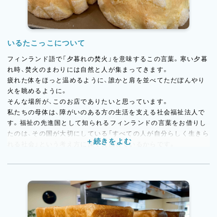
いるたこっこについて
フィンランド語で「夕暮れの焚火」を意味するこの言葉。寒い夕暮
れ時、焚火のまわりには自然と人が集まってきます。
疲れた体をほっと温めるように、誰かと肩を並べてただぼんやり
火を眺めるように。
そんな場所が、このお店でありたいと思っています。
私たちの母体は、障がいのある方の生活を支える社会福祉法人で
す。福祉の先進国として知られるフィンランドの言葉をお借りし
たのは、その国が大切にしている「すべての人が自分らしく生きら
れる社会」という考え方に深く共感しているからです。
パンは毎日の暮らしのそばにあるもの。
おいしいパンが並ぶあたたかなお店が、地域の人たちにとっての
「焚火」になれたら…
そんな想いで、一つひとつのパンを丁寧に作り続けています。
あなたも一緒に、この場所をつくりませんか？