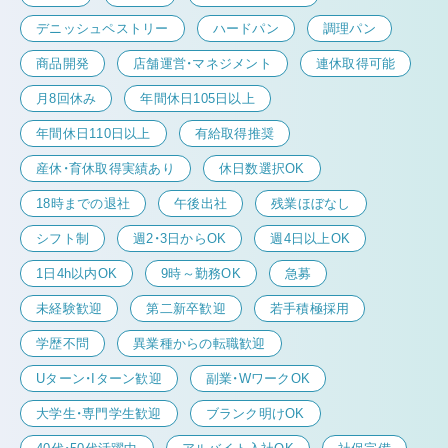
デニッシュペストリー
ハードパン
調理パン
商品開発
店舗運営・マネジメント
連休取得可能
月8回休み
年間休日105日以上
年間休日110日以上
有給取得推奨
産休・育休取得実績あり
休日数選択OK
18時までの退社
午後出社
残業ほぼなし
シフト制
週2・3日からOK
週4日以上OK
1日4h以内OK
9時～勤務OK
急募
未経験歓迎
第二新卒歓迎
若手積極採用
学歴不問
異業種からの転職歓迎
Uターン・Iターン歓迎
副業・WワークOK
大学生・専門学生歓迎
ブランク明けOK