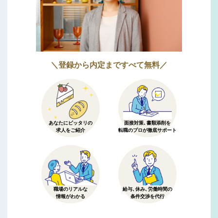
＼登録から内定まですべて無料／
あなたにピッタリの
面接対策、書類添削を
求人をご紹介
転職のプロが徹底サポート
職場のリアルな
給与、休み、労働時間の
情報がわかる
条件交渉を代行