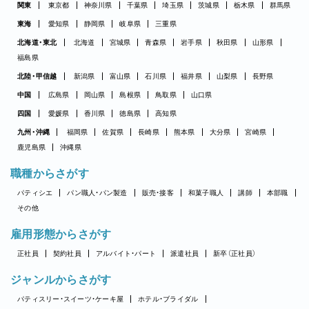
関東
東京都
神奈川県
千葉県
埼玉県
茨城県
栃木県
群馬県
東海
愛知県
静岡県
岐阜県
三重県
北海道・東北
北海道
宮城県
青森県
岩手県
秋田県
山形県
福島県
北陸・甲信越
新潟県
富山県
石川県
福井県
山梨県
長野県
中国
広島県
岡山県
島根県
鳥取県
山口県
四国
愛媛県
香川県
徳島県
高知県
九州・沖縄
福岡県
佐賀県
長崎県
熊本県
大分県
宮崎県
鹿児島県
沖縄県
職種からさがす
パティシエ
パン職人・パン製造
販売・接客
和菓子職人
講師
本部職
その他
雇用形態からさがす
正社員
契約社員
アルバイト・パート
派遣社員
新卒（正社員）
ジャンルからさがす
パティスリー・スイーツ・ケーキ屋
ホテル・ブライダル