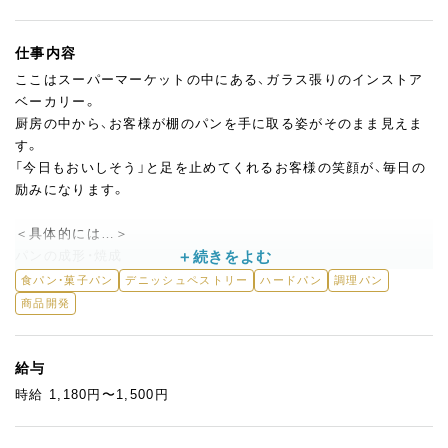
仕事内容
ここはスーパーマーケットの中にある、ガラス張りのインストア
ベーカリー。
厨房の中から、お客様が棚のパンを手に取る姿がそのまま見えま
す。
「今日もおいしそう」と足を止めてくれるお客様の笑顔が、毎日の
励みになります。
＜具体的には…＞
パンの成形・焼成
サンドイッチの製造
食パン・菓子パン
デニッシュペストリー
ハードパン
調理パン
試食の配布 など製パン業務全般
商品開発
未経験の方も、すぐ活躍できる環境です。
冷生地を仕入れているので、難しい生地の仕込みはありません。
給与
成形・焼成からスタートできるので、パン作りが初めての方でも安
時給 1,180円〜1,500円
心してチャレンジできます。
さらに、大手企業のレシピが季節ごとに届くので、ずっと同じもの