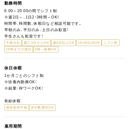
を作り続けるわけではありません。
勤務時間
春・夏・秋・冬と、新しいパンを覚えながらスキルを積み上げていけ
6:00～20:00の間でシフト制
ます。
※週2日～、1日2・3時間～OK!
時間帯、時間数、休暇日など相談可能です。
早朝のみ、平日のみ、土日のみ歓迎！
学生さんも歓迎です！
午後出社
週2・3日からOK
週4日以上OK
1日4h以内OK
シフト制
18時までの退社
9時～勤務OK
休日休暇
1か月ごとのシフト制
※扶養内勤務OK！
※副業･WワークOK！
有給休暇
連休取得可能
休日数選択OK
雇用期間