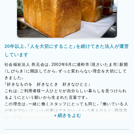
20年以上、「人を大切にすること」を続けてきた法人が運営
しています
社会福祉法人 邑元会は、2002年6月に浦和市（現さいたま市）新開
（しびらき）に開設してから、ずっと変わらない理念を大切にして
きました。
「好きなものを 好きなとき 好きなひとと」
これは、ご利用者様一人ひとりが自分らしい暮らしを見つけられ
るようにという願いから生まれた言葉です。
この理念は、一緒に働くスタッフにとっても同じ。「働いている人
が幸せでないと、いい仕事はできない」という考えのもと、職場環
境の整備にも力を入れています。
だから、休みがしっかり取れます。月9日休み＋リフレッシュ休暇
5日。有給休暇は初月から付与され、取得も推奨しています。