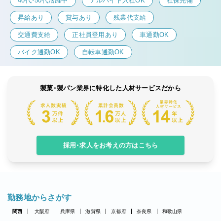
40代・50代活躍中
アルバイト入社OK
社保完備
昇給あり
賞与あり
残業代支給
交通費支給
正社員登用あり
車通勤OK
バイク通勤OK
自転車通勤OK
製菓・製パン業界に特化した人材サービスだから
採用・求人をお考えの方はこちら
勤務地からさがす
関西
大阪府
兵庫県
滋賀県
京都府
奈良県
和歌山県