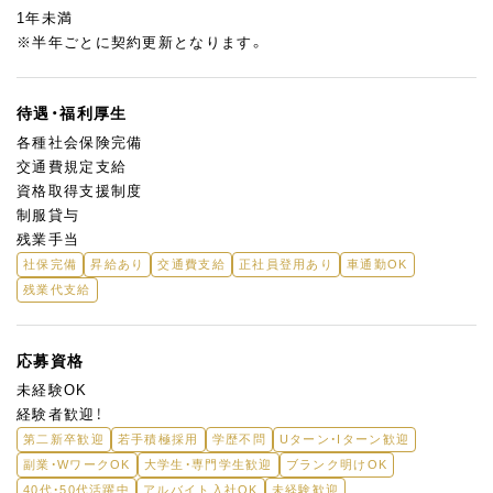
1年未満
※半年ごとに契約更新となります。
待遇・福利厚生
各種社会保険完備
交通費規定支給
資格取得支援制度
制服貸与
残業手当
社保完備
昇給あり
交通費支給
正社員登用あり
車通勤OK
残業代支給
応募資格
未経験OK
経験者歓迎！
第二新卒歓迎
若手積極採用
学歴不問
Uターン・Iターン歓迎
副業・WワークOK
大学生・専門学生歓迎
ブランク明けOK
40代・50代活躍中
アルバイト入社OK
未経験歓迎