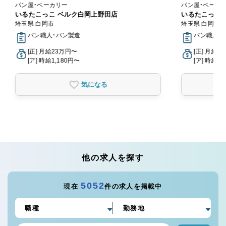
パン屋・ベーカリー
パン屋・ベーカ
いるたこっこ ベルク白岡上野田店
いるたこっこ
埼玉県 白岡市
埼玉県 白岡市
パン職人・パン製造
パン職人・
[正] 月給23万円〜
[正] 月給2
[ア] 時給1,180円〜
[ア] 時給1,
気になる
他の求人を探す
5052
現在
件の求人を掲載中