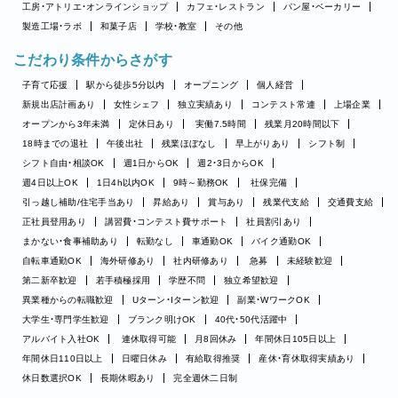
工房・アトリエ・オンラインショップ
カフェ・レストラン
パン屋・ベーカリー
製造工場・ラボ
和菓子店
学校・教室
その他
こだわり条件からさがす
子育て応援
駅から徒歩5分以内
オープニング
個人経営
新規出店計画あり
女性シェフ
独立実績あり
コンテスト常連
上場企業
オープンから3年未満
定休日あり
実働7.5時間
残業月20時間以下
18時までの退社
午後出社
残業ほぼなし
早上がりあり
シフト制
シフト自由・相談OK
週1日からOK
週2・3日からOK
週4日以上OK
1日4h以内OK
9時～勤務OK
社保完備
引っ越し補助/住宅手当あり
昇給あり
賞与あり
残業代支給
交通費支給
正社員登用あり
講習費・コンテスト費サポート
社員割引あり
まかない・食事補助あり
転勤なし
車通勤OK
バイク通勤OK
自転車通勤OK
海外研修あり
社内研修あり
急募
未経験歓迎
第二新卒歓迎
若手積極採用
学歴不問
独立希望歓迎
異業種からの転職歓迎
Uターン・Iターン歓迎
副業・WワークOK
大学生・専門学生歓迎
ブランク明けOK
40代・50代活躍中
アルバイト入社OK
連休取得可能
月8回休み
年間休日105日以上
年間休日110日以上
日曜日休み
有給取得推奨
産休・育休取得実績あり
休日数選択OK
長期休暇あり
完全週休二日制