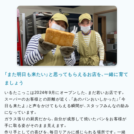
希望の休みを取りたいときも「お互い様」の精神で遠慮なく言い合
えるチームの雰囲気があるから、スタッフが無理をせず長く働き
続けられています。
残業もほぼありません。
スタッフを余裕ある人数で配置しているので、一人に負担が集中
しない体制を整えています。
「定時で帰れる」が当たり前の職場です。
産休・育休の取得実績もあり。ライフステージが変わっても働き
続けられる環境を、法人全体でサポートしています。
「また明日も来たい」と思ってもらえるお店を、一緒に育て
ましょう
いるたこっこは2024年9月にオープンした、まだ若いお店です。
スーパーのお客様との距離が近く、「あのパンおいしかった」「今
日も来たよ」と声をかけてもらえる瞬間が、スタッフみんなの励み
になっています。
ガラス張りの厨房だから、自分が成形して焼いたパンをお客様が
手に取る姿がそのまま見えます。
作り手としての喜びを、毎日リアルに感じられる場所です。一緒