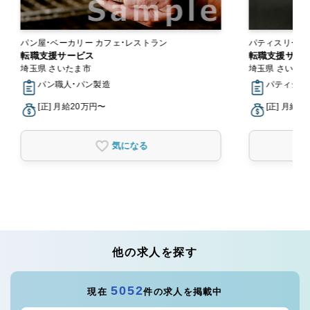
パン屋・ベーカリー カフェ・レストラン
パティスリー・スイーツ
転職支援サービス
ー
転職支援サー
埼玉県 さいたま市
埼玉県 さいた
パン職人・パン製造
パティシエ,
[正] 月給20万円〜
[正] 月給2
気になる
他の求人を探す
5052
現在
件の求人を掲載中