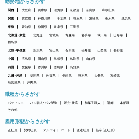
勤務地からさがす
関西
大阪府
兵庫県
滋賀県
京都府
奈良県
和歌山県
関東
東京都
神奈川県
千葉県
埼玉県
茨城県
栃木県
群馬県
東海
愛知県
静岡県
岐阜県
三重県
北海道・東北
北海道
宮城県
青森県
岩手県
秋田県
山形県
福島県
北陸・甲信越
新潟県
富山県
石川県
福井県
山梨県
長野県
中国
広島県
岡山県
島根県
鳥取県
山口県
四国
愛媛県
香川県
徳島県
高知県
九州・沖縄
福岡県
佐賀県
長崎県
熊本県
大分県
宮崎県
鹿児島県
沖縄県
職種からさがす
パティシエ
パン職人・パン製造
販売・接客
和菓子職人
講師
本部職
その他
雇用形態からさがす
正社員
契約社員
アルバイト・パート
派遣社員
新卒（正社員）