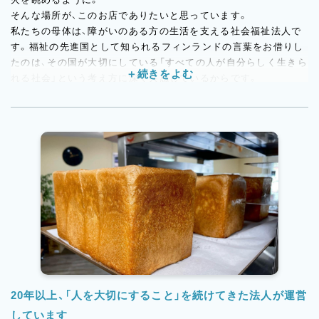
そんな場所が、このお店でありたいと思っています。
私たちの母体は、障がいのある方の生活を支える社会福祉法人で
す。福祉の先進国として知られるフィンランドの言葉をお借りし
たのは、その国が大切にしている「すべての人が自分らしく生きら
れる社会」という考え方に深く共感しているからです。
パンは毎日の暮らしのそばにあるもの。
おいしいパンが並ぶあたたかなお店が、地域の人たちにとっての
「焚火」になれたら…
そんな想いで、一つひとつのパンを丁寧に作り続けています。
あなたも一緒に、この場所をつくりませんか？
20年以上、「人を大切にすること」を続けてきた法人が運営
しています