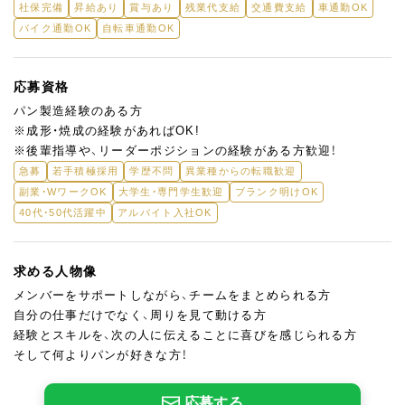
社保完備
昇給あり
賞与あり
残業代支給
交通費支給
車通勤OK
バイク通勤OK
自転車通勤OK
応募資格
パン製造経験のある方
※成形・焼成の経験があればOK!
※後輩指導や、リーダーポジションの経験がある方歓迎！
急募
若手積極採用
学歴不問
異業種からの転職歓迎
副業・WワークOK
大学生・専門学生歓迎
ブランク明けOK
40代・50代活躍中
アルバイト入社OK
求める人物像
メンバーをサポートしながら、チームをまとめられる方
自分の仕事だけでなく、周りを見て動ける方
経験とスキルを、次の人に伝えることに喜びを感じられる方
そして何よりパンが好きな方！
応募する