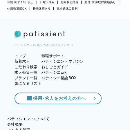
年間休日110日以上
日曜日休み
有給取得推奨
産休・育休取得実績あり
休日数選択OK
長期休暇あり
完全週休二日制
パティシエ、パン職人の選ぶ求人サイトNo.1
トップ
転職サポート
新着求人
パティシエントマガジン
こだわり検索
おしごとガイド
求人特集一覧
パティシエwiki
ブランド一覧
パティシエ世論BOX
気になるリスト
採用・求人をお考えの方へ
パティシエントについて
会社概要
よくある質問