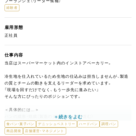
ブーランジェ（リーダー候補）
経験者
雇用形態
正社員
仕事内容
当店はスーパーマーケット内のインストアベーカリー。
冷生地を仕入れているため生地の仕込みは担当しませんが、製造
の質とチームの動きを支えるリーダーを求めています。
「現場を回すだけでなく、もう一歩先に進みたい」
そんな方にぴったりのポジションです。
＜具体的には…＞
パンの成形・焼成（製造のクオリティ管理含む）
サンドイッチの製造
食パン・菓子パン
デニッシュペストリー
ハードパン
調理パン
試食の配布など製パン業務全般
商品開発
店舗運営・マネジメント