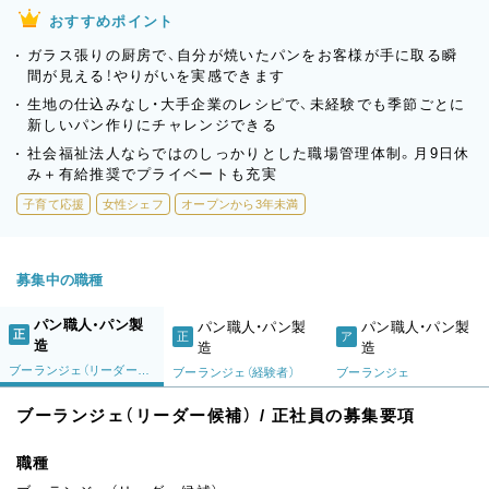
おすすめポイント
ガラス張りの厨房で、自分が焼いたパンをお客様が手に取る瞬
間が見える！やりがいを実感できます
生地の仕込みなし・大手企業のレシピで、未経験でも季節ごとに
新しいパン作りにチャレンジできる
社会福祉法人ならではのしっかりとした職場管理体制。月9日休
み＋有給推奨でプライベートも充実
子育て応援
女性シェフ
オープンから3年未満
募集中の職種
パン職人・パン製
パン職人・パン製
パン職人・パン製
正
正
ア
造
造
造
ブーランジェ（リーダー候補）
ブーランジェ（経験者）
ブーランジェ
ブーランジェ（リーダー候補） / 正社員の募集要項
職種