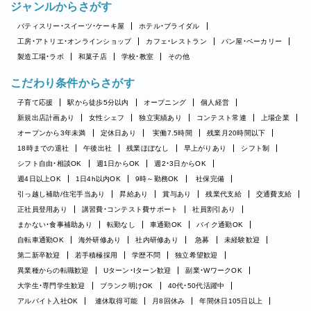
ジャンルからさがす
パティスリー・スイーツ・ケーキ屋
ホテル・ブライダル
工房・アトリエ・オンラインショップ
カフェ・レストラン
パン屋・ベーカリー
製造工場・ラボ
和菓子店
学校・教室
その他
こだわり条件からさがす
子育て応援
駅から徒歩5分以内
オープニング
個人経営
新規出店計画あり
女性シェフ
独立実績あり
コンテスト常連
上場企業
オープンから3年未満
定休日あり
実働7.5時間
残業月20時間以下
18時までの退社
午後出社
残業ほぼなし
早上がりあり
シフト制
シフト自由・相談OK
週1日からOK
週2・3日からOK
週4日以上OK
1日4h以内OK
9時～勤務OK
社保完備
引っ越し補助/住宅手当あり
昇給あり
賞与あり
残業代支給
交通費支給
正社員登用あり
講習費・コンテスト費サポート
社員割引あり
まかない・食事補助あり
転勤なし
車通勤OK
バイク通勤OK
自転車通勤OK
海外研修あり
社内研修あり
急募
未経験歓迎
第二新卒歓迎
若手積極採用
学歴不問
独立希望歓迎
異業種からの転職歓迎
Uターン・Iターン歓迎
副業・WワークOK
大学生・専門学生歓迎
ブランク明けOK
40代・50代活躍中
アルバイト入社OK
連休取得可能
月8回休み
年間休日105日以上