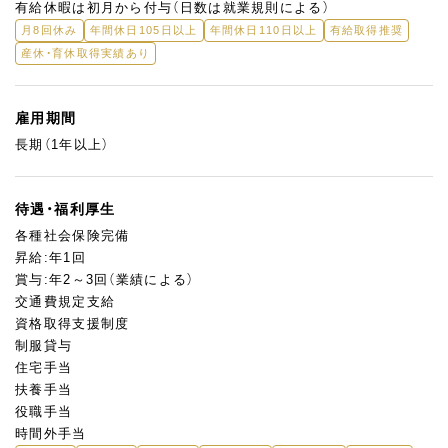
有給休暇は初月から付与（日数は就業規則による）
月8回休み
年間休日105日以上
年間休日110日以上
有給取得推奨
産休・育休取得実績あり
雇用期間
長期（1年以上）
待遇・福利厚生
各種社会保険完備
昇給:年1回
賞与:年2～3回（業績による）
交通費規定支給
資格取得支援制度
制服貸与
住宅手当
扶養手当
役職手当
時間外手当