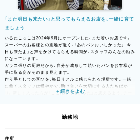
「また明日も来たい」と思ってもらえるお店を、一緒に育て
ましょう
いるたこっこは2024年9月にオープンした、まだ若いお店です。
スーパーのお客様との距離が近く、「あのパンおいしかった」「今
日も来たよ」と声をかけてもらえる瞬間が、スタッフみんなの励み
になっています。
ガラス張りの厨房だから、自分が成形して焼いたパンをお客様が
手に取る姿がそのまま見えます。
作り手としての喜びを、毎日リアルに感じられる場所です。一緒
に働くスタッフは穏やかで、助け合いを大切にする人たちばか
り。新しく入った方が「ここに来てよかった」と思えるよう、チー
ム全員でサポートします。
パンが好きな方、人と関わることが好きな方、そして「長く安心し
て働ける場所」を探している方。
勤務地
ぜひ一度、お気軽にご応募ください。スタッフ一同、お会いできる
ことを楽しみにしています。
住所