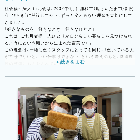
社会福祉法人 邑元会は、2002年6月に浦和市（現さいたま市）新開
（しびらき）に開設してから、ずっと変わらない理念を大切にして
きました。
「好きなものを 好きなとき 好きなひとと」
これは、ご利用者様一人ひとりが自分らしい暮らしを見つけられ
るようにという願いから生まれた言葉です。
この理念は、一緒に働くスタッフにとっても同じ。「働いている人
が幸せでないと、いい仕事はできない」という考えのもと、職場環
境の整備にも力を入れています。
だから、休みがしっかり取れます。月9日休み＋リフレッシュ休暇
5日。有給休暇は初月から付与され、取得も推奨しています。
希望の休みを取りたいときも「お互い様」の精神で遠慮なく言い合
えるチームの雰囲気があるから、スタッフが無理をせず長く働き
続けられています。
残業もほぼありません。
スタッフを余裕ある人数で配置しているので、一人に負担が集中
しない体制を整えています。
「定時で帰れる」が当たり前の職場です。
産休・育休の取得実績もあり。ライフステージが変わっても働き
続けられる環境を、法人全体でサポートしています。