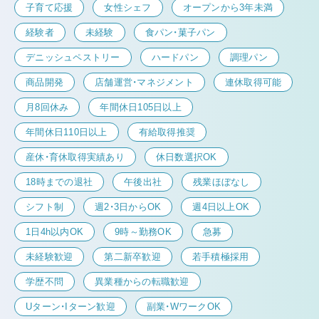
子育て応援
女性シェフ
オープンから3年未満
経験者
未経験
食パン・菓子パン
デニッシュペストリー
ハードパン
調理パン
商品開発
店舗運営・マネジメント
連休取得可能
月8回休み
年間休日105日以上
年間休日110日以上
有給取得推奨
産休・育休取得実績あり
休日数選択OK
18時までの退社
午後出社
残業ほぼなし
シフト制
週2・3日からOK
週4日以上OK
1日4h以内OK
9時～勤務OK
急募
未経験歓迎
第二新卒歓迎
若手積極採用
学歴不問
異業種からの転職歓迎
Uターン・Iターン歓迎
副業・WワークOK