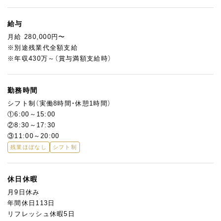
スタッフへの技術指導・業務サポート
製造スケジュールの管理・進捗確認
季節レシピの導入時における、チームへの落とし込み
給与
月給 280,000円〜
大手企業のレシピが季節ごとに届くので、新しいメニューが出る
※別途残業代全額支給
たびにチームをまとめながら製造を軌道に乗せる。
※年収430万～（賞与満額支給時）
そんなマネジメントの醍醐味も経験できます。
ガラス張りの厨房だから、自分たちが仕上げたパンをお客様が手
勤務時間
に取る瞬間がそのまま見えます。
シフト制（実働8時間・休憩1時間）
チームで作り上げたものがお客様の笑顔につながる、その瞬間を
①6:00～15:00
リーダーとして実感してください。
②8:30～17:30
将来的には店舗運営の中核を担うポジションへのステップアップ
③11:00～20:00
も期待しています。
残業ほぼなし
シフト制
休日休暇
月9日休み
年間休日113日
リフレッシュ休暇5日