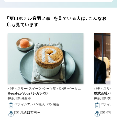
「葉山ホテル音羽ノ森」を見ている人は、こんなお
店も見ています
パティスリー・スイーツ・ケーキ屋 パン屋・ベーカリ
パティスリー・スイーツ
ー
Regalez-Vous（レガレヴ）
ー
株式会社パブ
神奈川県 鎌倉市
神奈川県 横浜
パティシエ, パン職人・パン製造
パティシエ
[正] 月給22万円〜
[正] 年収3