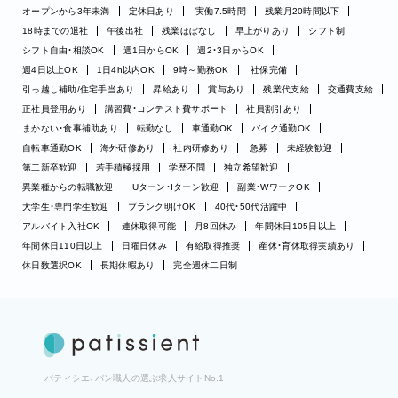
オープンから3年未満
定休日あり
実働7.5時間
残業月20時間以下
18時までの退社
午後出社
残業ほぼなし
早上がりあり
シフト制
シフト自由・相談OK
週1日からOK
週2・3日からOK
週4日以上OK
1日4h以内OK
9時～勤務OK
社保完備
引っ越し補助/住宅手当あり
昇給あり
賞与あり
残業代支給
交通費支給
正社員登用あり
講習費・コンテスト費サポート
社員割引あり
まかない・食事補助あり
転勤なし
車通勤OK
バイク通勤OK
自転車通勤OK
海外研修あり
社内研修あり
急募
未経験歓迎
第二新卒歓迎
若手積極採用
学歴不問
独立希望歓迎
異業種からの転職歓迎
Uターン・Iターン歓迎
副業・WワークOK
大学生・専門学生歓迎
ブランク明けOK
40代・50代活躍中
アルバイト入社OK
連休取得可能
月8回休み
年間休日105日以上
年間休日110日以上
日曜日休み
有給取得推奨
産休・育休取得実績あり
休日数選択OK
長期休暇あり
完全週休二日制
パティシエ、パン職人の選ぶ求人サイトNo.1