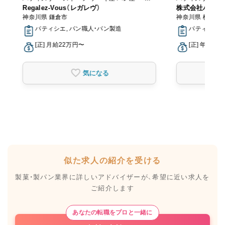
カリー
Regalez-Vous（レガレヴ）
カリー
株式会社パブロ
神奈川県 鎌倉市
神奈川県 横浜市
パティシエ, パン職人・パン製造
パティシエ
[正] 月給22万円〜
[正] 年収38
気になる
似た求人の紹介を受ける
製菓・製パン業界に詳しいアドバイザーが、
希望に近い求人を
ご紹介します
あなたの転職をプロと一緒に