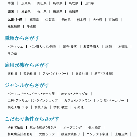
中国
広島県
岡山県
島根県
鳥取県
山口県
四国
愛媛県
香川県
徳島県
高知県
九州・沖縄
福岡県
佐賀県
長崎県
熊本県
大分県
宮崎県
鹿児島県
沖縄県
職種からさがす
パティシエ
パン職人・パン製造
販売・接客
和菓子職人
講師
本部職
その他
雇用形態からさがす
正社員
契約社員
アルバイト・パート
派遣社員
新卒（正社員）
ジャンルからさがす
パティスリー・スイーツ・ケーキ屋
ホテル・ブライダル
工房・アトリエ・オンラインショップ
カフェ・レストラン
パン屋・ベーカリー
製造工場・ラボ
和菓子店
学校・教室
その他
こだわり条件からさがす
子育て応援
駅から徒歩5分以内
オープニング
個人経営
新規出店計画あり
女性シェフ
独立実績あり
コンテスト常連
上場企業