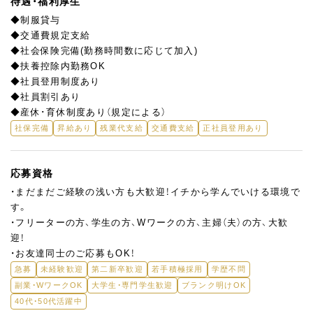
待遇・福利厚生
◆制服貸与
◆交通費規定支給
◆社会保険完備(勤務時間数に応じて加入)
◆扶養控除内勤務OK
◆社員登用制度あり
◆社員割引あり
◆産休･育休制度あり（規定による）
社保完備
昇給あり
残業代支給
交通費支給
正社員登用あり
応募資格
・まだまだご経験の浅い方も大歓迎！イチから学んでいける環境で
す。
・フリーターの方、学生の方、Wワークの方、主婦（夫）の方、大歓
迎！
・お友達同士のご応募もOK！
急募
未経験歓迎
第二新卒歓迎
若手積極採用
学歴不問
副業・WワークOK
大学生・専門学生歓迎
ブランク明けOK
40代・50代活躍中