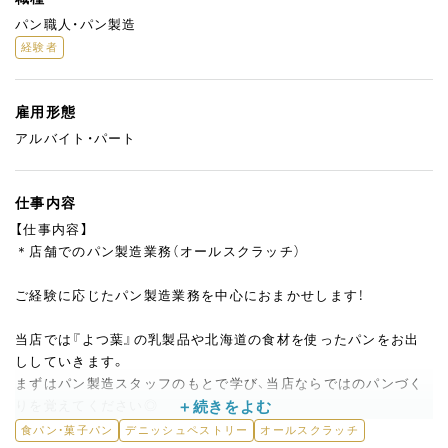
パン職人・パン製造
経験者
雇用形態
アルバイト・パート
仕事内容
【仕事内容】
＊店舗でのパン製造業務（オールスクラッチ）
ご経験に応じたパン製造業務を中心におまかせします！
当店では『よつ葉』の乳製品や北海道の食材を使ったパンをお出
ししていきます。
まずはパン製造スタッフのもとで学び、当店ならではのパンづく
りを覚えてください◎
将来的にご自分のお店を持ちたい方、大歓迎です。
食パン・菓子パン
デニッシュペストリー
オールスクラッチ