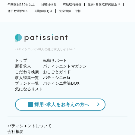
年間休日110日以上
日曜日休み
有給取得推奨
産休・育休取得実績あり
休日数選択OK
長期休暇あり
完全週休二日制
パティシエ、パン職人の選ぶ求人サイトNo.1
トップ
転職サポート
新着求人
パティシエントマガジン
こだわり検索
おしごとガイド
求人特集一覧
パティシエwiki
ブランド一覧
パティシエ世論BOX
気になるリスト
採用・求人をお考えの方へ
パティシエントについて
会社概要