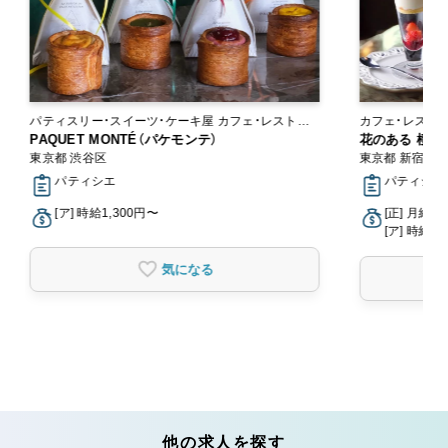
パティスリー・スイーツ・ケーキ屋 カフェ・レストラ
カフェ・レスト
ン
PAQUET MONTÉ（パケモンテ）
花のある 棲家 
東京都 渋谷区
東京都 新宿区
パティシエ
パティシエ,
[ア] 時給1,300円〜
[正] 月給2
[ア] 時給1,
気になる
他の求人を探す