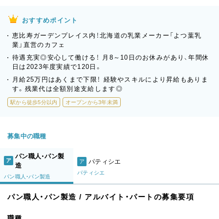
おすすめポイント
恵比寿ガーデンプレイス内！北海道の乳業メーカー「よつ葉乳
業」直営のカフェ
待遇充実◎安心して働ける！ 月8～10日のお休みがあり、年間休
日は2023年度実績で120日。
月給25万円はあくまで下限！ 経験やスキルにより昇給もありま
す。残業代は全額別途支給します◎
駅から徒歩5分以内
オープンから3年未満
募集中の職種
パン職人・パン製
ア
パティシエ
ア
造
パティシエ
パン職人・パン製造
パン職人・パン製造 / アルバイト・パートの募集要項
職種