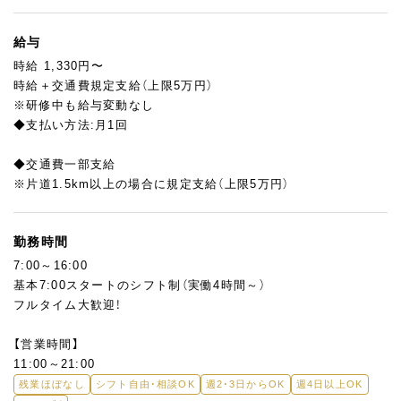
また、パンの製造業務にくわえて、一部キッチン業務もおまかせし
ます。
パスタやハンバーグ、グラタン、サラダの盛り付けなどの調理補助
給与
をお願いしますが、マニュアルもあり、先輩スタッフが丁寧に教え
時給 1,330円〜
ますので調理未経験の方も大歓迎！
時給＋交通費規定支給（上限5万円）
店長の管理指導のもと、幅広いお仕事に挑戦していきましょう♪
※研修中も給与変動なし
◆支払い方法:月1回
◆交通費一部支給
※片道1.5km以上の場合に規定支給（上限5万円）
勤務時間
7:00～16:00
基本7:00スタートのシフト制（実働4時間～）
フルタイム大歓迎！
【営業時間】
11:00～21:00
残業ほぼなし
シフト自由・相談OK
週2・3日からOK
週4日以上OK