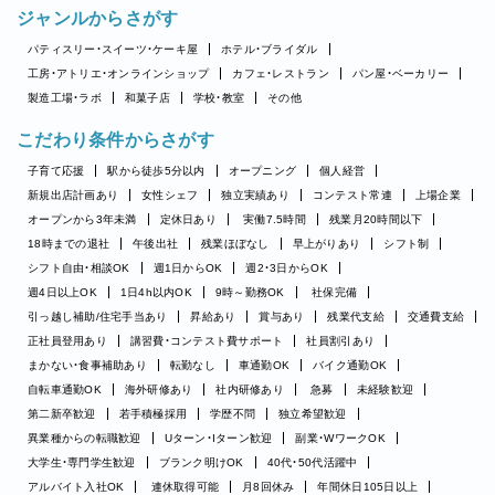
ジャンルからさがす
パティスリー・スイーツ・ケーキ屋
ホテル・ブライダル
工房・アトリエ・オンラインショップ
カフェ・レストラン
パン屋・ベーカリー
製造工場・ラボ
和菓子店
学校・教室
その他
こだわり条件からさがす
子育て応援
駅から徒歩5分以内
オープニング
個人経営
新規出店計画あり
女性シェフ
独立実績あり
コンテスト常連
上場企業
オープンから3年未満
定休日あり
実働7.5時間
残業月20時間以下
18時までの退社
午後出社
残業ほぼなし
早上がりあり
シフト制
シフト自由・相談OK
週1日からOK
週2・3日からOK
週4日以上OK
1日4h以内OK
9時～勤務OK
社保完備
引っ越し補助/住宅手当あり
昇給あり
賞与あり
残業代支給
交通費支給
正社員登用あり
講習費・コンテスト費サポート
社員割引あり
まかない・食事補助あり
転勤なし
車通勤OK
バイク通勤OK
自転車通勤OK
海外研修あり
社内研修あり
急募
未経験歓迎
第二新卒歓迎
若手積極採用
学歴不問
独立希望歓迎
異業種からの転職歓迎
Uターン・Iターン歓迎
副業・WワークOK
大学生・専門学生歓迎
ブランク明けOK
40代・50代活躍中
アルバイト入社OK
連休取得可能
月8回休み
年間休日105日以上