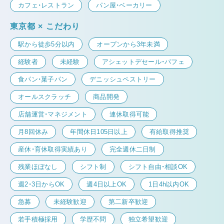
カフェ・レストラン
パン屋・ベーカリー
東京都 × こだわり
駅から徒歩5分以内
オープンから3年未満
経験者
未経験
アシェットデセール・パフェ
食パン・菓子パン
デニッシュペストリー
オールスクラッチ
商品開発
店舗運営・マネジメント
連休取得可能
月8回休み
年間休日105日以上
有給取得推奨
産休・育休取得実績あり
完全週休二日制
残業ほぼなし
シフト制
シフト自由・相談OK
週2・3日からOK
週4日以上OK
1日4h以内OK
急募
未経験歓迎
第二新卒歓迎
若手積極採用
学歴不問
独立希望歓迎