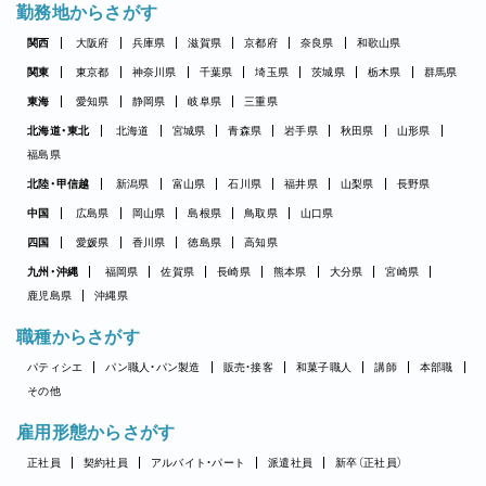
勤務地からさがす
関西
大阪府
兵庫県
滋賀県
京都府
奈良県
和歌山県
関東
東京都
神奈川県
千葉県
埼玉県
茨城県
栃木県
群馬県
東海
愛知県
静岡県
岐阜県
三重県
北海道・東北
北海道
宮城県
青森県
岩手県
秋田県
山形県
福島県
北陸・甲信越
新潟県
富山県
石川県
福井県
山梨県
長野県
中国
広島県
岡山県
島根県
鳥取県
山口県
四国
愛媛県
香川県
徳島県
高知県
九州・沖縄
福岡県
佐賀県
長崎県
熊本県
大分県
宮崎県
鹿児島県
沖縄県
職種からさがす
パティシエ
パン職人・パン製造
販売・接客
和菓子職人
講師
本部職
その他
雇用形態からさがす
正社員
契約社員
アルバイト・パート
派遣社員
新卒（正社員）