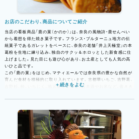
お店のこだわり、商品についてご紹介
当店の看板商品「鹿の菓（かのか）」は、奈良の風物詩・鹿せんべい
から着想を得た焼き菓子です。フランス・ブルターニュ地方の伝
統菓子であるガレットをベースに、奈良の老舗「井上天極堂」の本
葛粉を生地に練り込み、独自のサクッ＆ホロッとした新食感に仕
上げました。見た目にも遊び心があり、お土産としても人気の高
いひと品です。
この「鹿の菓」をはじめ、マティエールでは奈良県の豊かな自然が
育んだ食材を積極的に取り入れています。古都華いちご、吉野葛、
吉野杉、柿、いちじく、地元産卵や蜂蜜、日本酒やお米など、書きき
れないほど多彩な素材たち。その一つひとつの持ち味を引き出し
ながら、地域の魅力をお菓子に込めて届けています。
「奈良を代表する銘菓をつくりたい」
それがオーナー南條の目標。素材そのものの魅力を引き出しなが
ら、味わいと想いがしっかりと届くお菓子づくりを大切にしてい
ます。地元の方にも、遠方から訪れる方にも、奈良の記憶に残る一
品をお届けできるよう、誠実にお菓子と向き合っています。