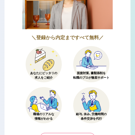
＼登録から内定まですべて無料／
あなたにピッタリの
面接対策、書類添削を
求人をご紹介
転職のプロが徹底サポート
職場のリアルな
給与、休み、労働時間の
情報がわかる
条件交渉を代行