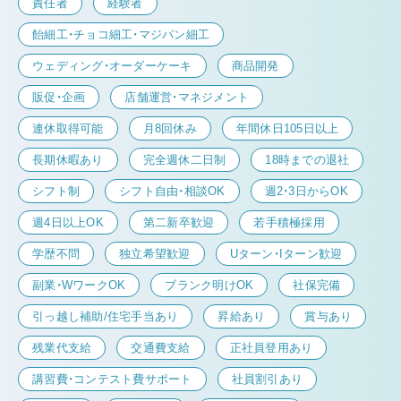
責任者
経験者
飴細工・チョコ細工・マジパン細工
ウェディング・オーダーケーキ
商品開発
販促・企画
店舗運営・マネジメント
連休取得可能
月8回休み
年間休日105日以上
長期休暇あり
完全週休二日制
18時までの退社
シフト制
シフト自由・相談OK
週2・3日からOK
週4日以上OK
第二新卒歓迎
若手積極採用
学歴不問
独立希望歓迎
Uターン・Iターン歓迎
副業・WワークOK
ブランク明けOK
社保完備
引っ越し補助/住宅手当あり
昇給あり
賞与あり
残業代支給
交通費支給
正社員登用あり
講習費・コンテスト費サポート
社員割引あり