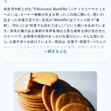
て
奈良市中町に佇む「Pâtisserie MatièRe:（パティスリーマティエ
ール）」は、オーナー南條が生まれ育ったこの地に開いた、想いの
詰まった洋菓子店です。店名の“MatièRe”はフランス語で「素
材」、「Re:」には“何度でも訪れてほしい”という願いを込めていま
す。奈良の魅力ある素材や世界各地の上質な食材を掛け合わせた
スイーツで、お客様の笑顔のきっかけを届けたい。そんな想いか
ら、お菓子作りを続けています。商品は、生菓子・焼菓子・バウムク
ーヘン・ショコラ・コンフィチュールなど多彩。今後は、奈良土産
としてのギフト商品や冷凍スイーツ、自社販売店の出店なども視
野に入れており、構想段階から少しずつ準備を進めています。地
域に根ざしながら、これからのマティエールを一緒に育ててくれ
る仲間をお待ちしています。