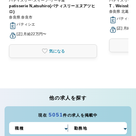
パティスリー・スイーツ・ケーキ屋
パティスリー・
patisserie N,atsuhiro(パティスリーエヌアツヒ
T．Weissba
ロ)
奈良県 北葛城
奈良県 奈良市
パティシエ
パティシエ
[正] 月給2
[正] 月給22万円〜
気になる
他の求人を探す
5051
現在
件の求人を掲載中