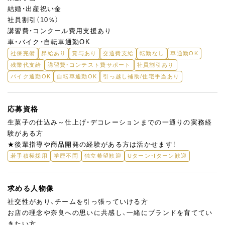
結婚・出産祝い金
社員割引（10％）
講習費・コンクール費用支援あり
車・バイク・自転車通勤OK
社保完備
昇給あり
賞与あり
交通費支給
転勤なし
車通勤OK
残業代支給
講習費・コンテスト費サポート
社員割引あり
バイク通勤OK
自転車通勤OK
引っ越し補助/住宅手当あり
応募資格
生菓子の仕込み～仕上げ・デコレーションまでの一通りの実務経
験がある方
★後輩指導や商品開発の経験がある方は活かせます！
若手積極採用
学歴不問
独立希望歓迎
Uターン・Iターン歓迎
求める人物像
社交性があり、チームを引っ張っていける方
お店の理念や奈良への思いに共感し、一緒にブランドを育ててい
きたい方