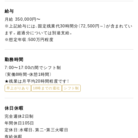
ご活躍ください。
将来的には、素材選定や生産計画にも関わっていただくことを想
給与
定しています。
月給 350,000円〜
※上記給与には、固定残業代30時間分（72,500円～）が含まれてい
★ここが魅力！
ます。超過分については別途支給。
奈良の食材を活かしたお菓子作りを通じて、地域に根差したブラ
※想定年収:500万円程度
ンドづくりに携われます。
実際の残業時間は少なめで、無駄を省いた製造フローにより、働き
やすさと生産性を両立。
勤務時間
「奈良を代表するお土産菓子を育てたい」「事業の成長に深く関わ
7:00〜17:00の間でシフト制
りたい」そんな志のある方を歓迎します。
（実働8時間・休憩1時間）
★残業は月平均20時間程度です！
早上がりあり
18時までの退社
シフト制
休日休暇
完全週休2日制
年間休日105日
定休日:水曜日、第二・第三火曜日
有給休暇