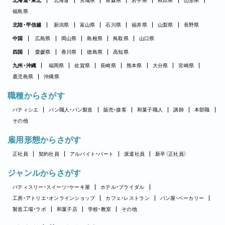
北海道・東北
北海道
宮城県
青森県
岩手県
秋田県
山形県
福島県
北陸・甲信越
新潟県
富山県
石川県
福井県
山梨県
長野県
中国
広島県
岡山県
島根県
鳥取県
山口県
四国
愛媛県
香川県
徳島県
高知県
九州・沖縄
福岡県
佐賀県
長崎県
熊本県
大分県
宮崎県
鹿児島県
沖縄県
職種からさがす
パティシエ
パン職人・パン製造
販売・接客
和菓子職人
講師
本部職
その他
雇用形態からさがす
正社員
契約社員
アルバイト・パート
派遣社員
新卒（正社員）
ジャンルからさがす
パティスリー・スイーツ・ケーキ屋
ホテル・ブライダル
工房・アトリエ・オンラインショップ
カフェ・レストラン
パン屋・ベーカリー
製造工場・ラボ
和菓子店
学校・教室
その他