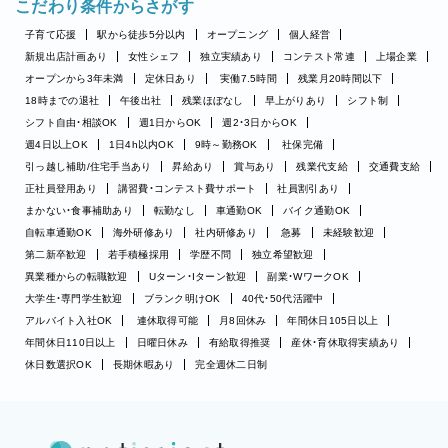
こだわり条件からさがす
子育て応援
駅から徒歩5分以内
オープニング
個人経営
新規出店計画あり
女性シェフ
独立実績あり
コンテスト常連
上場企業
オープンから3年未満
定休日あり
実働7.5時間
残業月20時間以下
18時までの退社
午後出社
残業ほぼなし
早上がりあり
シフト制
シフト自由・相談OK
週1日からOK
週2・3日からOK
週4日以上OK
1日4h以内OK
9時～勤務OK
社保完備
引っ越し補助/住宅手当あり
昇給あり
賞与あり
残業代支給
交通費支給
正社員登用あり
講習費・コンテスト費サポート
社員割引あり
まかない・食事補助あり
転勤なし
車通勤OK
バイク通勤OK
自転車通勤OK
海外研修あり
社内研修あり
急募
未経験歓迎
第二新卒歓迎
若手積極採用
学歴不問
独立希望歓迎
異業種からの転職歓迎
Uターン・Iターン歓迎
副業・WワークOK
大学生・専門学生歓迎
ブランク明けOK
40代・50代活躍中
アルバイト入社OK
連休取得可能
月8回休み
年間休日105日以上
年間休日110日以上
日曜日休み
有給取得推奨
産休・育休取得実績あり
休日数選択OK
長期休暇あり
完全週休二日制