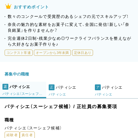
おすすめポイント
数々のコンクールで受賞歴のあるシェフの元でスキルアップ！
奈良の魅力的な素材をお菓子に変えて、全国に発信！新しい「奈
良銘菓」を作りませんか？
完全週休2日制・残業少なめ◎ワークライフバランスを整えなが
ら大好きなお菓子作りを♪
コンテスト常連
オープンから3年未満
定休日あり
募集中の職種
パティシエ
正
パティシエ
パティシエ
正
ア
パティシエ（スーシェフ候補）
パティシエ
パティシエ
パティシエ（スーシェフ候補） / 正社員の募集要項
職種
パティシエ（スーシェフ候補）
経験者
責任者