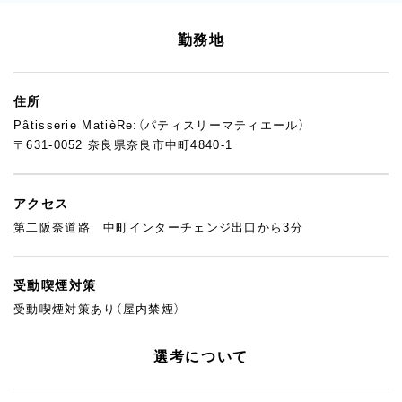
前にできる環境なので、中途入社の方でもすぐに溶け込めるはず
です。オーナーや既存スタッフが“誰が来ても安心して働けるよう
勤務地
に”という意識を持って接していることが、居心地の良さにもつな
がっています。
住所
Pâtisserie MatièRe:（パティスリーマティエール）
〒631-0052 奈良県奈良市中町4840-1
アクセス
第二阪奈道路 中町インターチェンジ出口から3分
受動喫煙対策
受動喫煙対策あり（屋内禁煙）
選考について