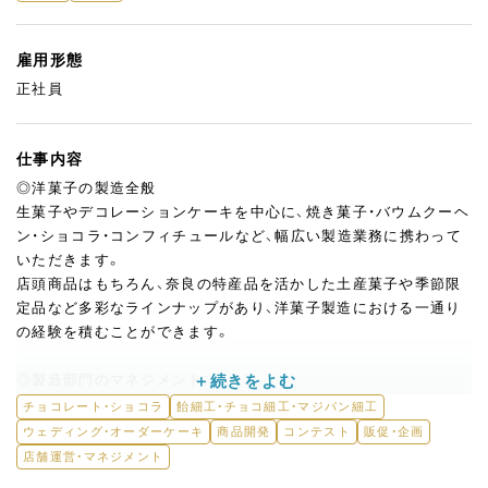
雇用形態
正社員
仕事内容
◎洋菓子の製造全般
生菓子やデコレーションケーキを中心に、焼き菓子・バウムクーヘ
ン・ショコラ・コンフィチュールなど、幅広い製造業務に携わって
いただきます。
店頭商品はもちろん、奈良の特産品を活かした土産菓子や季節限
定品など多彩なラインナップがあり、洋菓子製造における一通り
の経験を積むことができます。
◎製造部門のマネジメント
オーナーシェフの右腕として、製造現場の運営管理をお任せしま
チョコレート・ショコラ
飴細工・チョコ細工・マジパン細工
す。
ウェディング・オーダーケーキ
商品開発
コンテスト
販促・企画
後輩スタッフの技術指導や育成、日々のオペレーション管理、シェ
店舗運営・マネジメント
フ不在時の現場責任者としての対応など、チームの中心となって