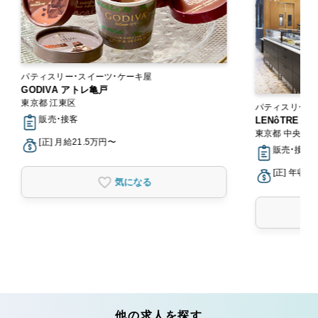
パティスリー・スイーツ・ケーキ屋
GODIVA アトレ亀戸
東京都 江東区
パティスリー・
販売・接客
LENôTRE
東京都 中央区
[正] 月給21.5万円〜
販売・接客
[正] 年収3
気になる
他の求人を探す