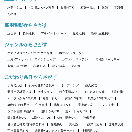
パティシエ
パン職人・パン製造
販売・接客
和菓子職人
講師
本部職
その他
雇用形態からさがす
正社員
契約社員
アルバイト・パート
派遣社員
新卒（正社員）
ジャンルからさがす
パティスリー・スイーツ・ケーキ屋
ホテル・ブライダル
工房・アトリエ・オンラインショップ
カフェ・レストラン
パン屋・ベーカリー
製造工場・ラボ
和菓子店
学校・教室
その他
こだわり条件からさがす
子育て応援
駅から徒歩5分以内
オープニング
個人経営
新規出店計画あり
女性シェフ
独立実績あり
コンテスト常連
上場企業
オープンから3年未満
定休日あり
実働7.5時間
残業月20時間以下
18時までの退社
午後出社
残業ほぼなし
早上がりあり
シフト制
シフト自由・相談OK
週1日からOK
週2・3日からOK
週4日以上OK
1日4h以内OK
9時～勤務OK
社保完備
引っ越し補助/住宅手当あり
昇給あり
賞与あり
残業代支給
交通費支給
正社員登用あり
講習費・コンテスト費サポート
社員割引あり