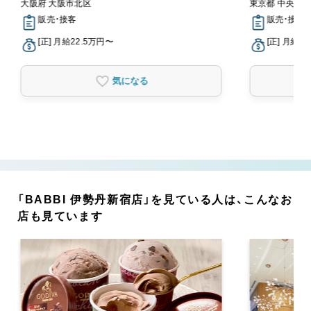
大阪府 大阪市北区
東京都 中央区
販売・接客
販売・接客
[正] 月給22.5万円〜
[正] 月給2
気になる
「BABBI 伊勢丹新宿店」を見ている人は、こんなお
店も見ています