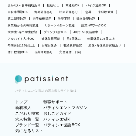
まかない・食事補助あり
転勤なし
車通勤OK
バイク通勤OK
自転車通勤OK
海外研修あり
社内研修あり
急募
未経験歓迎
第二新卒歓迎
若手積極採用
学歴不問
独立希望歓迎
異業種からの転職歓迎
Uターン・Iターン歓迎
副業・WワークOK
大学生・専門学生歓迎
ブランク明けOK
40代・50代活躍中
アルバイト入社OK
連休取得可能
月8回休み
年間休日105日以上
年間休日110日以上
日曜日休み
有給取得推奨
産休・育休取得実績あり
休日数選択OK
長期休暇あり
完全週休二日制
パティシエ、パン職人の選ぶ求人サイトNo.1
トップ
転職サポート
新着求人
パティシエントマガジン
こだわり検索
おしごとガイド
求人特集一覧
パティシエwiki
ブランド一覧
パティシエ世論BOX
気になるリスト