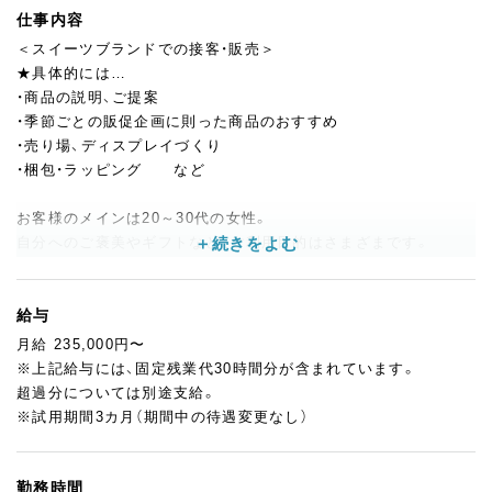
仕事内容
＜スイーツブランドでの接客・販売＞
★具体的には…
・商品の説明、ご提案
・季節ごとの販促企画に則った商品のおすすめ
・売り場、ディスプレイづくり
・梱包・ラッピング など
お客様のメインは20～30代の女性。
自分へのご褒美やギフトなど、ご利用目的はさまざまです。
明るい笑顔でお迎えし、一人一人に寄り添った丁寧な接客で、気持
ちの良いお買い物ができるようにサービスをお願いします。
給与
入社後、まずは基礎研修と先輩からのOJT研修があるので、未経験
月給 235,000円〜
の方でもしっかりと商品知識・サービススキルを身に付けること
※上記給与には、固定残業代30時間分が含まれています。
が可能です！
超過分については別途支給。
※試用期間3カ月（期間中の待遇変更なし）
商品の美味しさはもちろん、接客も含めて評価が高く、リピーター
となっているお客様もたくさんいらっしゃいます。
そんな『BABBI』の魅力をお客様に伝え、ブランドのファンを増や
勤務時間