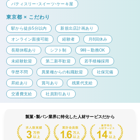
パティスリー・スイーツ・ケーキ屋
東京都 × こだわり
駅から徒歩5分以内
新規出店計画あり
オンライン面接可能
経験者
月8回休み
長期休暇あり
シフト制
9時～勤務OK
未経験歓迎
第二新卒歓迎
若手積極採用
学歴不問
異業種からの転職歓迎
社保完備
昇給あり
賞与あり
残業代支給
交通費支給
社員割引あり
製菓・製パン業界に特化した人材サービスだから