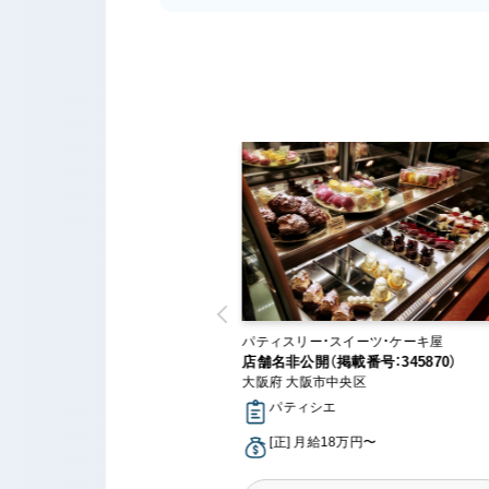
ー・スイーツ・ケーキ屋
パティスリー・スイーツ・ケーキ屋
（掲載番号：639437）
店舗名非公開（掲載番号：345870）
方市
大阪府 大阪市中央区
シエ
パティシエ
月給18万円〜
[正] 月給18万円〜