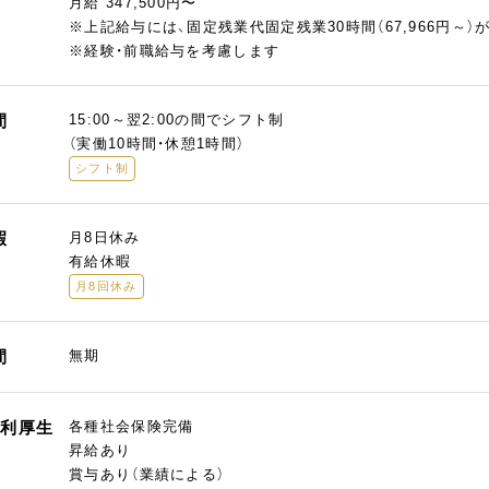
月給 347,500円〜
※上記給与には、固定残業代固定残業30時間（67,966円
※経験・前職給与を考慮します
間
15:00～翌2:00の間でシフト制
（実働10時間・休憩1時間）
シフト制
暇
月8日休み
有給休暇
月8回休み
間
無期
福利厚生
各種社会保険完備
昇給あり
賞与あり（業績による）