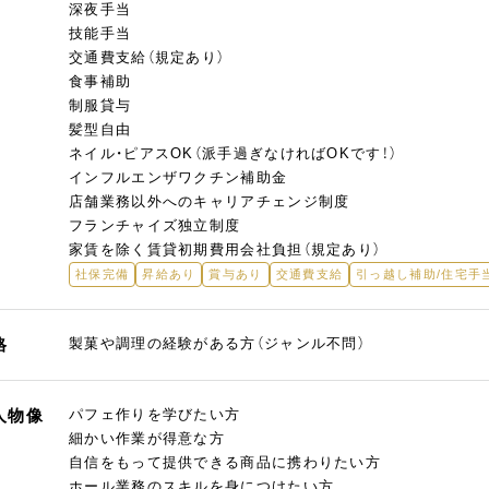
深夜手当
技能手当
交通費支給（規定あり）
食事補助
制服貸与
髪型自由
ネイル・ピアスOK（派手過ぎなければOKです！）
インフルエンザワクチン補助金
店舗業務以外へのキャリアチェンジ制度
フランチャイズ独立制度
家賃を除く賃貸初期費用会社負担（規定あり）
社保完備
昇給あり
賞与あり
交通費支給
引っ越し補助/住宅手
格
製菓や調理の経験がある方（ジャンル不問）
人物像
パフェ作りを学びたい方
細かい作業が得意な方
自信をもって提供できる商品に携わりたい方
ホール業務のスキルを身につけたい方