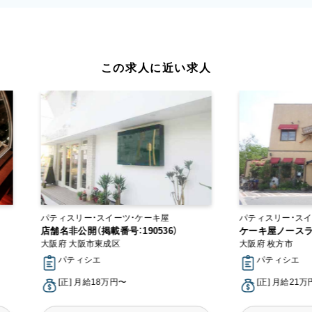
この求人に近い求人
パティスリー・スイーツ・ケーキ屋
パティスリー・スイ
店舗名非公開（掲載番号：190536）
ケーキ屋ノース
大阪府 大阪市東成区
大阪府 枚方市
パティシエ
パティシエ
[正] 月給18万円〜
[正] 月給21